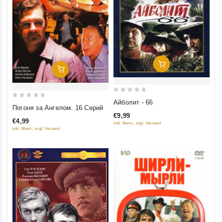
Добавить В Корзину
Добавить В Корзину
0
Айболит - 66
0
Погоня за Ангелом. 16 Серий
out
out
€9,99
of
€4,99
of
inkl. Mwst., zzgl. Versand
5
inkl. Mwst., zzgl. Versand
5