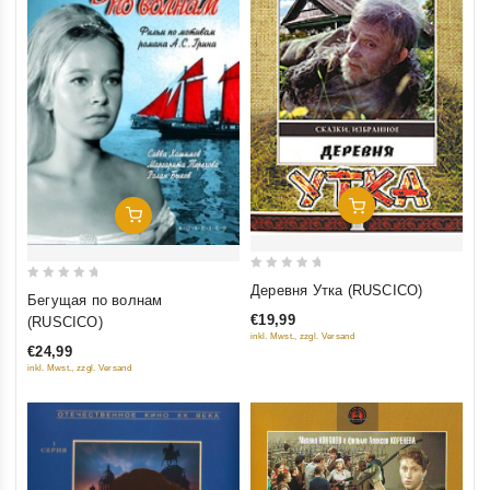
Добавить В Корзину
Добавить В Корзину
0
Деревня Утка (RUSCICO)
0
Бегущая по волнам
out
out
€19,99
(RUSCICO)
of
of
inkl. Mwst., zzgl. Versand
5
€24,99
5
inkl. Mwst., zzgl. Versand