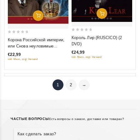
Добавить В Корзину
Добавить В Корзину
0
0
Король Лир (RUSCICO) (2
Корона Российской империи,
out
out
DVD)
или Снова неуловимые
of
of
(RUSCICO) (2 DVD)
€24,99
€22,99
5
5
inkl. Mwst., zzgl. Versand
inkl. Mwst., zzgl. Versand
1
2
→
ЧАСТЫЕ ВОПРОСЫ
Есть вопросы о заказе, доставке или товарах?
Как сделать заказ?