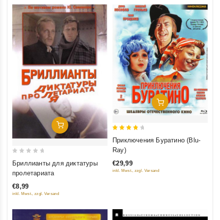
Добавить В Корзину
Добавить В Корзину
4
Приключения Буратино (Blu-
out of
Ray)
5
0
Бриллианты для диктатуры
€29,99
out
inkl. Mwst., zzgl. Versand
пролетариата
of
€8,99
5
inkl. Mwst., zzgl. Versand