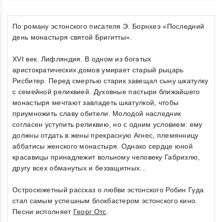
По роману эстонского писателя Э. Борнхeэ «Последний
день монастыря святой Бригитты».
ХVI век. Лифляндия. В одном из богатых
аристократических домов умирает старый рыцарь
Рисбитер. Перед смертью старик завещал сыну шкатулку
с семейной реликвией. Духовные пастыри ближайшего
монастыря мечтают завладеть шкатулкой, чтобы
приумножить славу обители. Молодой наследник
согласен уступить реликвию, но с одним условием: ему
должны отдать в жены прекрасную Агнес, племянницу
аббатисы женского монастыря. Однако сердце юной
красавицы принадлежит вольному человеку Габриэлю,
другу всех обманутых и беззащитных…
Остросюжетный рассказ о любви эстонского Робин Гуда
стал самым успешным блокбастером эстонского кино.
Песни исполняет
Георг Отс
.