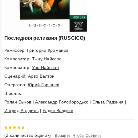
Последняя реликвия (RUSCICO)
Режиссёр:
Григорий Кроманов
Композитор:
Тыну Найссоо
Композитор:
Уно Найссоо
Cценарий:
Арво Валтон
Оператор:
Юрий Гаршнек
В ролях:
Ролан Быков
|
Александр Голобородько
|
Эльза Радзиня
|
Ингрид Андринь
|
Улдис Ваздикс
5
out of
(
2
количество оценок)
|
Войдите, Чтобы Оценить