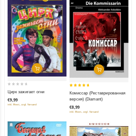
Добавить В Корзину
Добавить В Корзину
0
5
Цирк зажигает огни
Комиссар (Реставрированная
out
out of 5
версия) (Diamant)
€9,99
of
inkl. Mwst., zzgl. Versand
€8,99
5
inkl. Mwst., zzgl. Versand