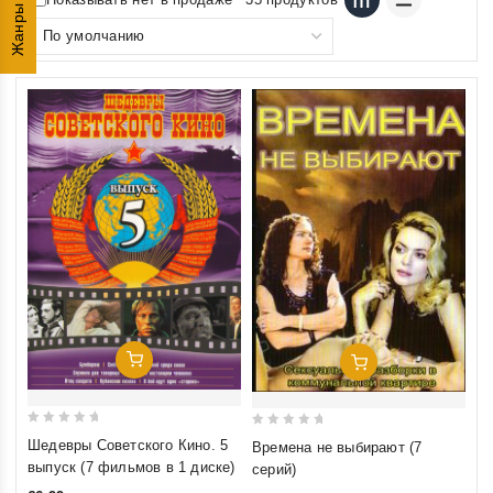
Жанры
Добавить В Корзину
Добавить В Корзину
0
0
Шедевры Советского Кино. 5
Времена не выбирают (7
out
out
выпуск (7 фильмов в 1 диске)
серий)
of
of