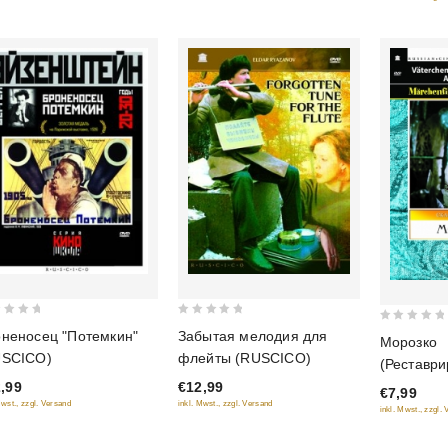
(RUSCICO
0
0
неносец "Потемкин"
Забытая мелодия для
Морозко
out
out
USCICO)
флейты (RUSCICO)
(Реставр
of
of
версия) (
,99
€12,99
5
€7,99
5
Mwst., zzgl. Versand
inkl. Mwst., zzgl. Versand
inkl. Mwst., zzgl.