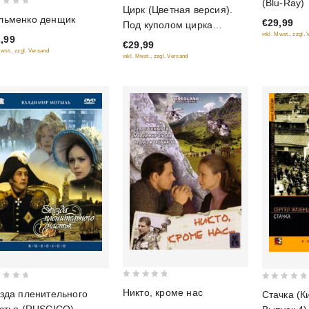
(Blu-Ray)
3
Цирк (Цветная версия).
of
out
льменко денщик
€29,99
5
Под куполом цирка
of 5
inkl. Mwst., zzgl.
,99
(музыкальный фильм) (2
€29,99
Mwst., zzgl. Versand
DVD)
inkl. Mwst., zzgl. Versand
0
0
Никто, кроме нас
зда пленительного
Стачка (К
out
out
стья (RUSCICO)