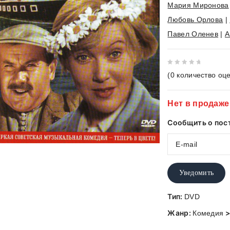
Мария Миронова
Любовь Орлова
|
Павел Оленев
|
А
0
(
0
количество оце
out
of
Нет в продаже
5
Сообщить о пос
Уведомить
Тип:
DVD
Жанр:
Комедия