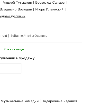
|
Андрей Тутышкин
|
Всеволод Санаев
|
Владимир Володин
|
Игорь Ильинский
|
ндрей Долинин
нок)
|
Войдите, Чтобы Оценить
0 на складе
туплении в продажу
>
|
Музыкальные комедии
Подарочные издания