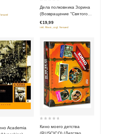
0
Дела полковника Зорина
out
(Возвращение "Святого
 Versand
of
Луки", Чёрный Принц,
€19,99
5
Версия полковника
inkl. Mwst., zzgl. Versand
Зорина) (3 DVD)
0
Кино моего детства
ино Academia
out
(RUSCICO) (Детство