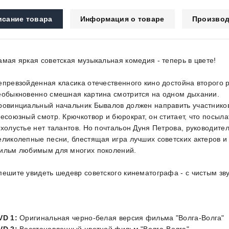
исание товара
Информация о товаре
Производ
амая яркая советская музыкальная комедия - теперь в цвете!
епревзойденная класика отечественного кино достойна второго
еобыкновенно смешная картина смотрится на одном дыхании.
ровинциальный начальник Бывалов должен направить участнико
сесоюзный смотр. Крючкотвор и бюрократ, он ститает, что посылат
ахолустье нет талантов. Но почтальон Дуня Петрова, руководител
еликолепные песни, блестящая игра лучших советских актеров 
ильм любимым для многих поколений.
пешите увидеть шедевр советского кинематографа - с чистым зв
VD 1:
Оригинальная черно-белая версия фильма "Волга-Волга"