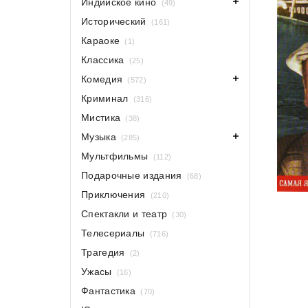
Индийское кино
(49)
Исторический
(161)
Караоке
(1)
Классика
(25)
Комедия
(572)
Криминал
(316)
Мистика
(38)
Музыка
(285)
Мультфильмы
(112)
Подарочные издания
(68)
Приключения
(210)
Спектакли и театр
(30)
Телесериалы
(716)
Трагедия
(2)
Ужасы
(16)
Фантастика
(70)