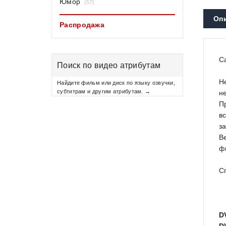
Юмор
(57)
Оп
Распродажа
С
Поиск по видео атрибутам
Н
Найдите фильм или диск по языку озвучки,
субтитрам и другим атрибутам. →
н
П
в
з
В
ф
С
D