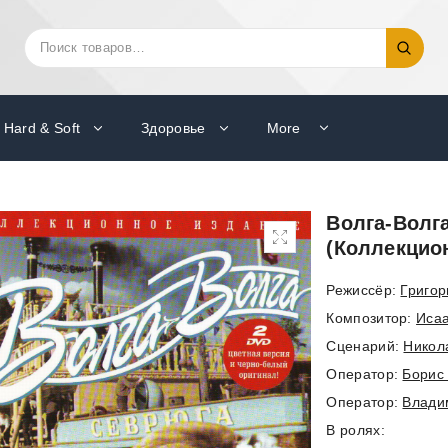
Искать:
Поиск
Hard & Soft
Здоровье
More
Волга-Волга
(Коллекцио
Режиссёр:
Григор
Композитор:
Исаа
Cценарий:
Никол
Оператор:
Борис
Оператор:
Влади
В ролях: