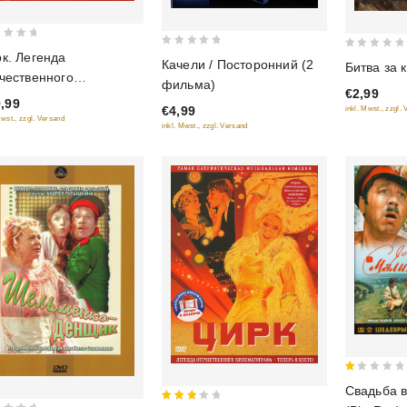
0
к. Легенда
0
Качели / Посторонний (2
Битва за 
out
чественного
out
фильма)
€2,99
of
ематографа (Цветная
of
,99
€4,99
inkl. Mwst., zzgl.
5
5
сия)
Mwst., zzgl. Versand
inkl. Mwst., zzgl. Versand
1
Свадьба 
out