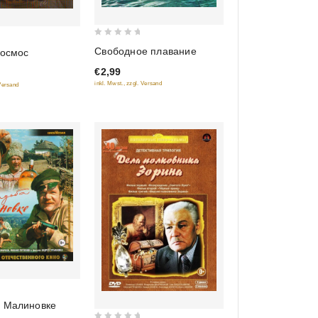
0
Свободное плавание
космос
out
€2,99
of
inkl. Mwst., zzgl. Versand
 Versand
5
в Малиновке