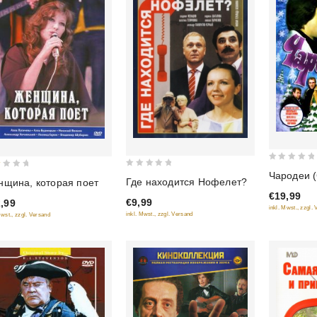
0
0
Чародеи (
Где находится Нофелет?
щина, которая поет
out
out
€19,99
of
€9,99
,99
of
inkl. Mwst., zzgl.
5
inkl. Mwst., zzgl. Versand
Mwst., zzgl. Versand
5