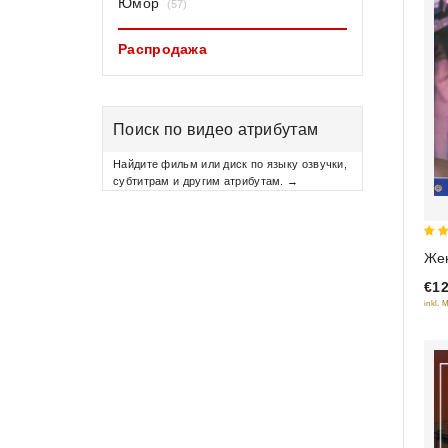
Юмор
(57)
Распродажа
Поиск по видео атрибутам
Найдите фильм или диск по языку озвучки,
субтитрам и другим атрибутам. →
2
Жен
out
€12
of
inkl. 
5