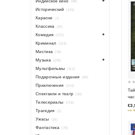
Индийское кино
(49)
Исторический
(161)
Караоке
(1)
Классика
(25)
Комедия
(572)
Криминал
(316)
Мистика
(38)
Музыка
(285)
Мультфильмы
(112)
Подарочные издания
(68)
Приключения
(210)
0
Тай
out
Спектакли и театр
(30)
час
of
Телесериалы
(716)
€3,
5
Трагедия
inkl. 
(2)
Ужасы
(16)
Фантастика
(70)