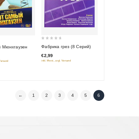
0
Фабрика грез (8 Серий)
й Мюнхгаузен
out
€2,99
of
inkl. Mwst., zzgl. Versand
 Versand
5
←
1
2
3
4
5
6