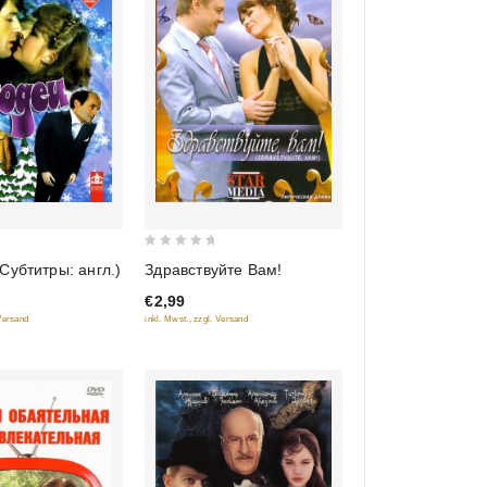
0
Субтитры: англ.)
Здравствуйте Вам!
out
€2,99
of
 Versand
inkl. Mwst., zzgl. Versand
5