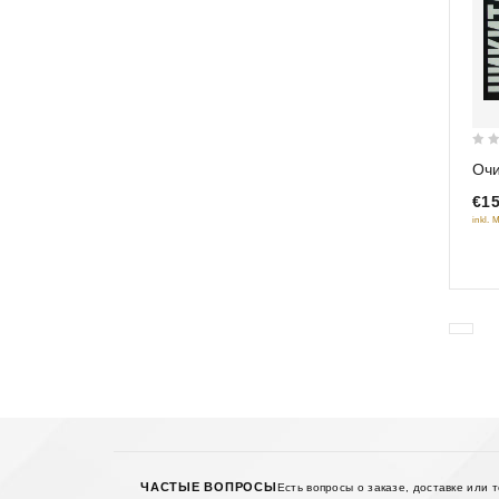
0
Оч
out
€15
of
inkl. 
5
ЧАСТЫЕ ВОПРОСЫ
Есть вопросы о заказе, доставке или 