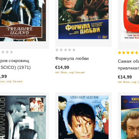
0
Формула любви
5
ров сокровищ
Самая об
out
out of 5
€14,99
SCICO) (1971)
привлека
of
inkl. Mwst., zzgl. Versand
5
,99
€14,99
Mwst., zzgl. Versand
inkl. Mwst., zzgl.