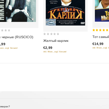
5
Тот самы
и черные (RUSCICO)
0
out of 5
Желтый карлик
out
€14,99
,99
€2,99
of
inkl. Mwst., zzgl.
Mwst., zzgl. Versand
inkl. Mwst., zzgl. Versand
5
товарах?