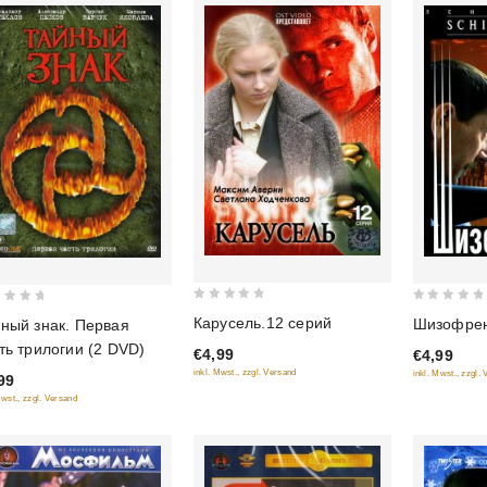
0
0
Карусель.12 серий
Шизофре
ный знак. Первая
out
out
ть трилогии (2 DVD)
€4,99
€4,99
of
of
inkl. Mwst., zzgl. Versand
inkl. Mwst., zzgl.
99
5
5
Mwst., zzgl. Versand