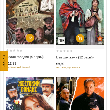
Добавить В Корзину
Добавить В Корзину
0
0
Жанры
Белая гвардия (4 серии)
Бывшая жена (12 серий)
out
out
€12,99
€9,99
of
of
inkl. Mwst., zzgl. Versand
inkl. Mwst., zzgl. Versand
5
5