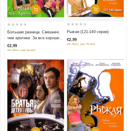
Добавить В Корзину
Добавить В Корзину
0
0
Рыжая (121-140 серии)
Большая разница. Смешнее,
out
out
чем кролики. За все хорошее!
€2,99
of
of
(3 в 1)
inkl. Mwst., zzgl. Versand
€2,99
5
5
inkl. Mwst., zzgl. Versand