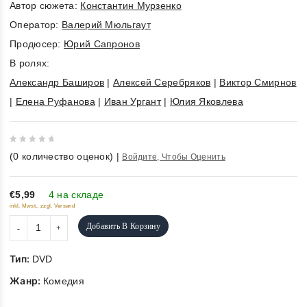
Автор сюжета:
Константин Мурзенко
Оператор:
Валерий Мюльгаут
Продюсер:
Юрий Сапронов
В ролях:
Александр Баширов
|
Алексей Серебряков
|
Виктор Смирнов
|
Елена Руфанова
|
Иван Ургант
|
Юлия Яковлева
0
(
0
количество оценок)
|
Войдите, Чтобы Оценить
out
of
5
€5,99
4 на складе
inkl. Mwst., zzgl. Versand
Добавить В Корзину
Тип:
DVD
Жанр:
Комедия