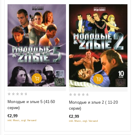
Добавить В Корзину
Добавить В Корзину
0
0
Молодые и злые 5 (41-50
Молодые и злые 2 ( 11-20
out
out
серии)
серии)
of
of
€2,99
€2,99
5
5
inkl. Mwst., zzgl. Versand
inkl. Mwst., zzgl. Versand