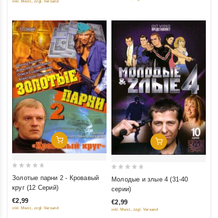
inkl. Mwst., zzgl. Versand
5
5
Добавить В Корзину
Добавить В Корзину
0
0
Золотые парни 2 - Кровавый
Молодые и злые 4 (31-40
out
out
круг (12 Серий)
серии)
of
of
€2,99
€2,99
5
5
inkl. Mwst., zzgl. Versand
inkl. Mwst., zzgl. Versand