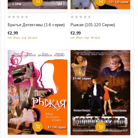
Добавить В Корзину
Добавить В Корзину
0
0
Братья Детективы (1-6 серии)
Рыжая (101-120 Серии)
out
out
€2,99
€2,99
of
of
inkl. Mwst., zzgl. Versand
inkl. Mwst., zzgl. Versand
5
5
Добавить В Корзину
Добавить В Корзину