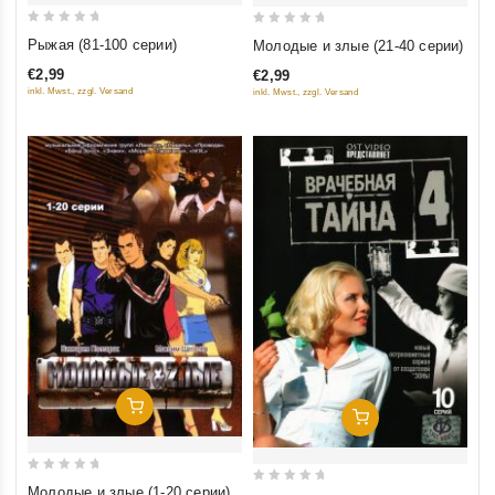
0
0
Рыжая (81-100 серии)
Молодые и злые (21-40 серии)
out
out
€2,99
€2,99
of
of
inkl. Mwst., zzgl. Versand
inkl. Mwst., zzgl. Versand
5
5
Добавить В Корзину
Добавить В Корзину
0
Молодые и злые (1-20 серии)
0