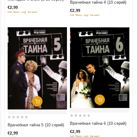
Врачебная тайна 4 (10 серий)
out
out
€2,99
of
€2,99
of
inkl. Mwst., zzgl. Versand
inkl. Mwst., zzgl. Versand
5
5
Добавить В Корзину
Добавить В Корзину
0
0
Врачебная тайна 6 (10 серий)
Врачебная тайна 5 (10 серий)
out
out
€2,99
€2,99
of
of
inkl. Mwst., zzgl. Versand