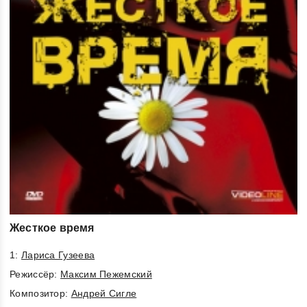
Жесткое время
1:
Лариса Гузеева
Режиссёр:
Максим Пежемский
Композитор:
Андрей Сигле