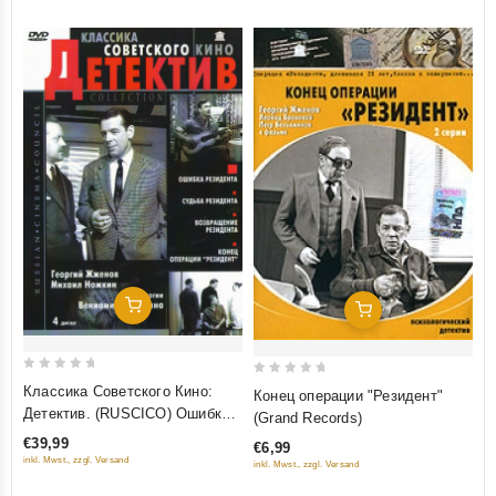
Добавить В Корзину
Добавить В Корзину
0
0
Классика Советского Кино:
Конец операции "Резидент"
out
out
Детектив. (RUSCICO) Ошибка
(Grand Records)
of
of
резидента. Судьба резидента.
€39,99
€6,99
5
5
Возвращение резидента. Конец
inkl. Mwst., zzgl. Versand
inkl. Mwst., zzgl. Versand
операции "Резидент" (4 DVD)