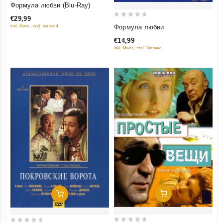
Формула любви (Blu-Ray)
out of 5
€29,99
0
Формула любви
inkl. Mwst., zzgl. Versand
out
€14,99
of
inkl. Mwst., zzgl. Versand
5
Добавить В Корзину
Добавить В Корзину