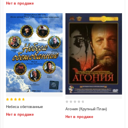
Нет в продаже
5
5
0
Небеса обетованные
Агония (Крупный План)
out of 5
out
Нет в продаже
Нет в продаже
of
5