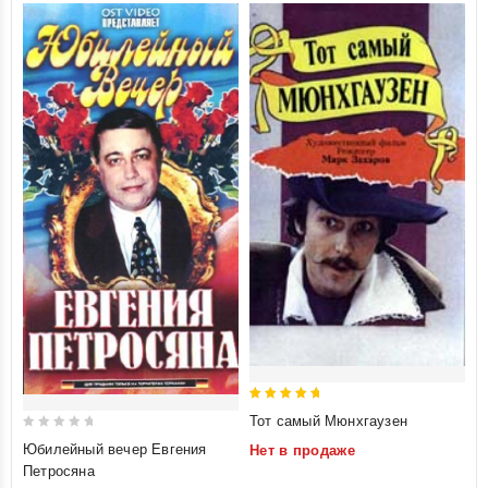
5
Тот самый Мюнхгаузен
out of 5
0
Юбилейный вечер Евгения
Нет в продаже
out
Петросяна
of