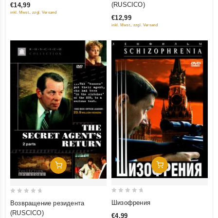
(RUSCICO)
€14,99
of
inkl. Mwst., zzgl. Versand
€12,99
5
inkl. Mwst., zzgl. Versand
Добавить В Корзину
Добавить В Корзину
0
0
Шизофрения
Возвращение резидента
out
out
(RUSCICO)
€4,99
of