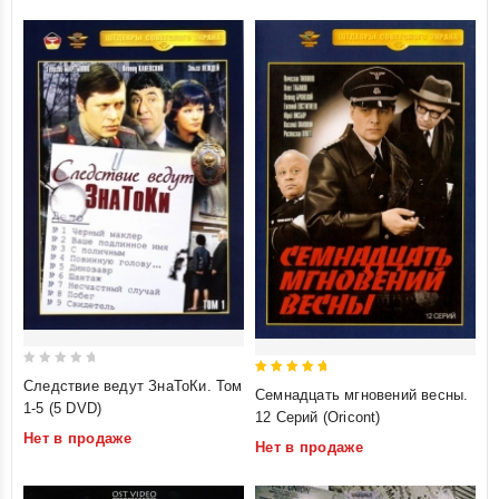
0
5
Следствие ведут ЗнаТоКи. Том
Семнадцать мгновений весны.
out
1-5 (5 DVD)
out of 5
12 Серий (Oricont)
of
Нет в продаже
Нет в продаже
5