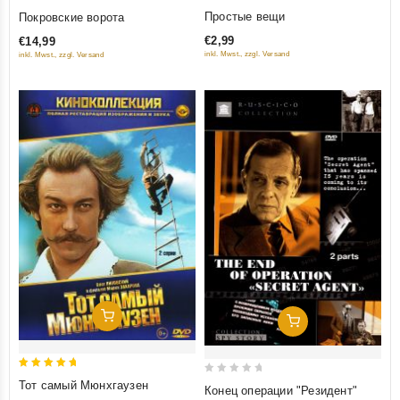
0
0
Простые вещи
Покровские ворота
out
out
€2,99
€14,99
of
of
inkl. Mwst., zzgl. Versand
inkl. Mwst., zzgl. Versand
5
5
Добавить В Корзину
Добавить В Корзину
5
0
Тот самый Мюнхгаузен
Конец операции "Резидент"
out of 5
out