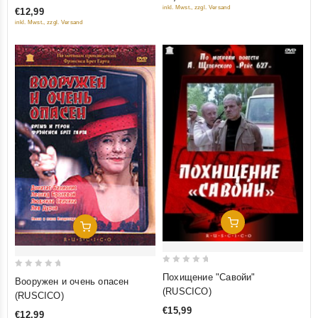
of
inkl. Mwst., zzgl. Versand
€12,99
5
5
inkl. Mwst., zzgl. Versand
Добавить В Корзину
Добавить В Корзину
0
0
Похищение "Савойи"
Вооружен и очень опасен
out
out
(RUSCICO)
(RUSCICO)
of
of
€15,99
€12,99
5