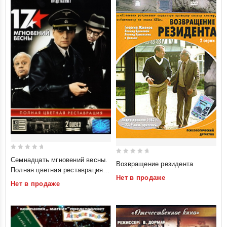
0
Семнадцать мгновений весны.
0
Возвращение резидента
out
Полная цветная реставрация (2
out
of
Нет в продаже
DVD)
of
Нет в продаже
5
5