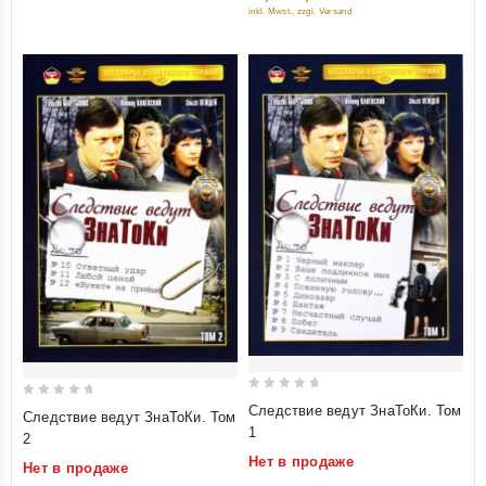
of
inkl. Mwst., zzgl. Versand
5
0
0
Следствие ведут ЗнаТоКи. Том
Следствие ведут ЗнаТоКи. Том
out
out
1
2
of
of
Нет в продаже
Нет в продаже
5
5