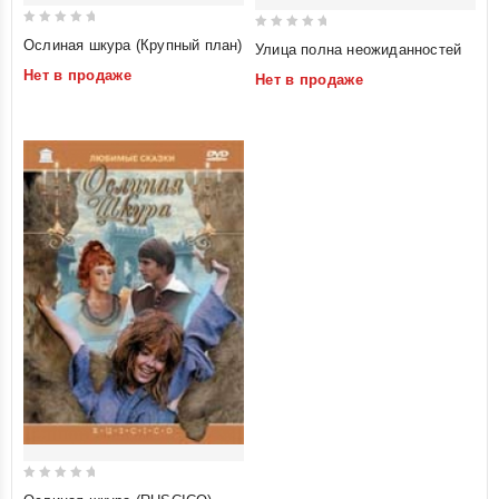
0
0
Ослиная шкура (Крупный план)
Улица полна неожиданностей
out
out
Нет в продаже
Нет в продаже
of
of
5
5
0