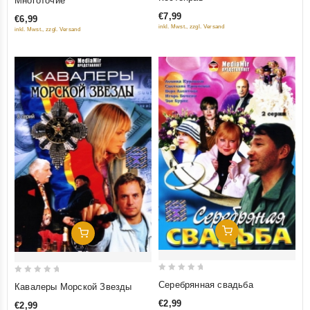
Многоточие
out
out
€7,99
€6,99
of
of
inkl. Mwst., zzgl. Versand
inkl. Mwst., zzgl. Versand
5
5
Добавить В Корзину
Добавить В Корзину
0
0
Серебрянная свадьба
Кавалеры Морской Звезды
out
out
€2,99
€2,99
of
of