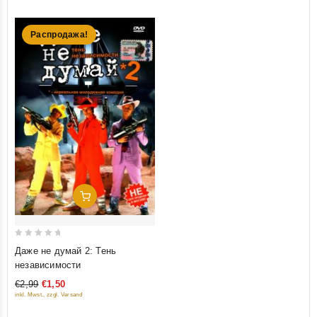
Распродажа!
Добавить В Корзину
0
Даже не думай 2: Тень
out
независимости
of
€2,99
€1,50
5
inkl. Mwst., zzgl. Versand