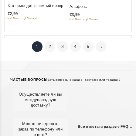
0
0
Кто приходит в зимний вечер
Альфонс
out
out
€2,99
€3,99
of
of
inkl. Mwst., zzgl. Versand
inkl. Mwst., zzgl. Versand
5
5
1
2
3
4
5
→
ЧАСТЫЕ ВОПРОСЫ
Есть вопросы о заказе, доставке или товарах?
Осуществляете ли вы
международную
доставку?
Можно ли сделать
Все ответы в разделе FAQ →
заказ по телефону или
e-mail?