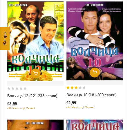
Жанры
Добавить В Корзину
Добавить В Корзину
3
0
Волчица 10 (181-200 серии)
Волчица 12 (221-233 серии)
out
out
€2,99
€2,99
of 5
of
inkl. Mwst., zzgl. Versand
inkl. Mwst., zzgl. Versand
5