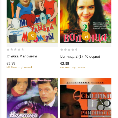
Добавить В Корзину
Добавить В Корзину
0
0
Улыбка Мелометы
Волчица 2 (17-40 серии)
out
out
€3,99
€2,99
of
of
inkl. Mwst., zzgl. Versand
inkl. Mwst., zzgl. Versand
5
5