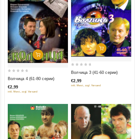
Добавить В Корзину
Добавить В Корзину
0
Волчица 3 (41-60 серии)
0
out
Волчица 4 (61-80 серии)
€2,99
out
of
inkl. Mwst., zzgl. Versand
€2,99
of
5
inkl. Mwst., zzgl. Versand
5