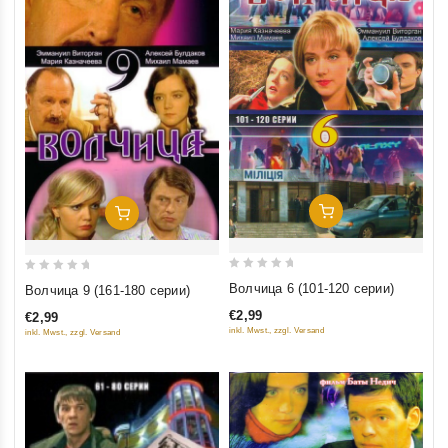
Добавить В Корзину
Добавить В Корзину
0
0
Волчица 6 (101-120 серии)
Волчица 9 (161-180 серии)
out
out
€2,99
€2,99
of
of
inkl. Mwst., zzgl. Versand
inkl. Mwst., zzgl. Versand
5
5