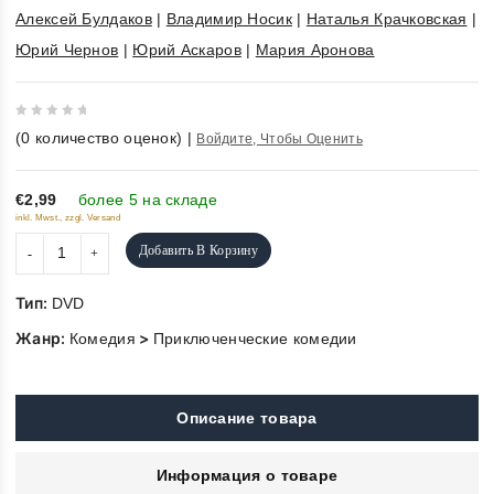
Алексей Булдаков
|
Владимир Носик
|
Наталья Крачковская
|
Юрий Чернов
|
Юрий Аскаров
|
Мария Аронова
0
(
0
количество оценок)
|
Войдите, Чтобы Оценить
out
of
5
€2,99
более 5 на складе
inkl. Mwst., zzgl. Versand
Добавить В Корзину
Тип:
DVD
Жанр:
>
Комедия
Приключенческие комедии
Описание товара
Информация о товаре