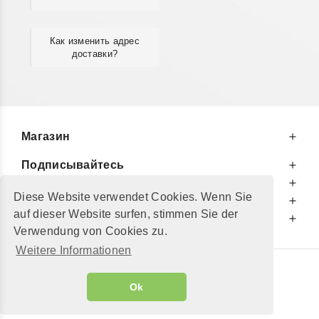
Как изменить адрес
доставки?
Магазин
Подписывайтесь
К Вашим Услугам
Diese Website verwendet Cookies. Wenn Sie
Информируем Вас
auf dieser Website surfen, stimmen Sie der
Дополнительно
Verwendung von Cookies zu.
Weitere Informationen
© 2002 - 2026
"Petershop GmbH"
|
Ok
Alle Preise inkl. MwSt. und zzgl.
Versandkosten
GeToTickets.com
| build#3.12.37