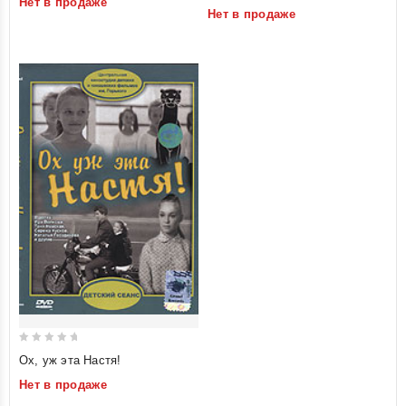
Нет в продаже
of
Нет в продаже
of
5
5
0
Ох, уж эта Настя!
out
Нет в продаже
of