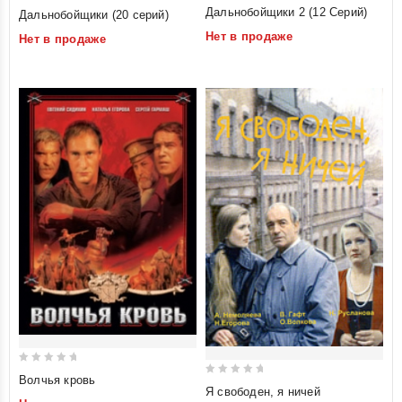
5
0
Дальнобойщики 2 (12 Серий)
Дальнобойщики (20 серий)
out of 5
out
Нет в продаже
Нет в продаже
of
5
0
Волчья кровь
0
Я свободен, я ничей
out
out