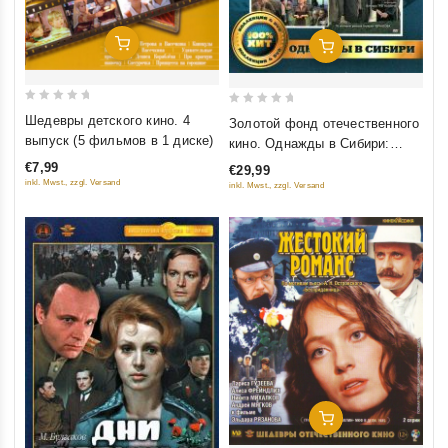
Добавить В Корзину
Добавить В Корзину
0
0
Шедевры детского кино. 4
Золотой фонд отечественного
out
out
выпуск (5 фильмов в 1 диске)
кино. Однажды в Сибири:
of
of
Сибириада (Фильм 1-2);
€7,99
€29,99
5
5
Даурия; Хмель (4 DVD)
inkl. Mwst., zzgl. Versand
inkl. Mwst., zzgl. Versand
Добавить В Корзину