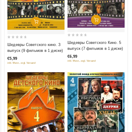
Добавить В Корзину
Добавить В Корзину
0
0
Шедевры Советского Кино. 5
Шедевры Советского кино. 3
out
out
выпуск (7 фильмов в 1 диске)
выпуск (9 фильмов в 1 диске)
of
of
€6,99
€5,99
5
5
inkl. Mwst., zzgl. Versand
inkl. Mwst., zzgl. Versand