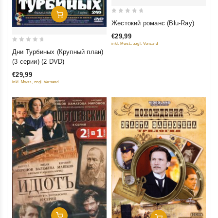
Добавить В Корзину
0
Жестокий романс (Blu-Ray)
out
€29,99
of
inkl. Mwst., zzgl. Versand
0
5
Дни Турбиных (Крупный план)
out
(3 серии) (2 DVD)
of
€29,99
5
inkl. Mwst., zzgl. Versand
Добавить В Корзину
Добавить В Корзину