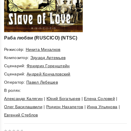
Раба любви (RUSCICO) (NTSC)
Режиссёр:
Никита Михалков
Композитор:
Эдуард Артемьев
Cценарий:
Фридрих Горенштейн
Cценарий:
Андрей Кончаловский
Оператор:
Павел Лебешев
В ролях:
Александр Калягин
|
Юрий Богатырев
|
Елена Соловей
|
Олег Басилашвили
|
Родион Нахапетов
|
Инна Ульянова
|
Евгений Стеблов