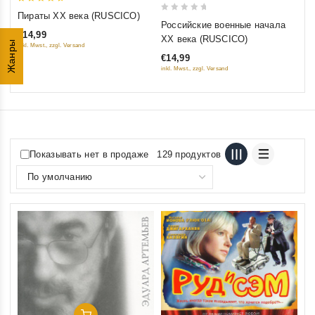
5
Пираты XX века (RUSCICO)
0
out of 5
Российские военные начала
out
€14,99
XX века (RUSCICO)
Жанры
inkl. Mwst., zzgl. Versand
of
€14,99
5
inkl. Mwst., zzgl. Versand
Показывать нет в продаже
129 продуктов
Добавить В Корзину