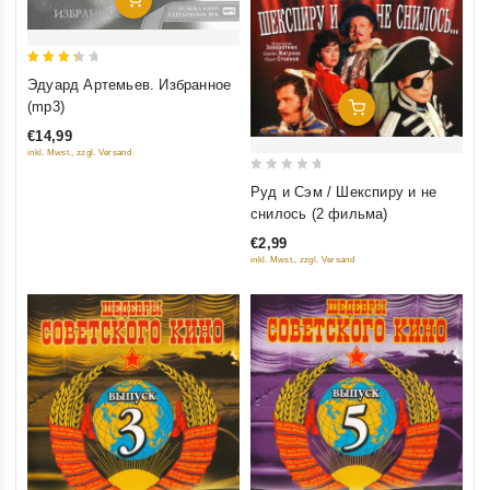
3.5
Эдуард Артемьев. Избранное
out of
(mp3)
Добавить В Корзину
5
€14,99
inkl. Mwst., zzgl. Versand
0
Руд и Сэм / Шекспиру и не
out
снилось (2 фильма)
of
€2,99
5
inkl. Mwst., zzgl. Versand