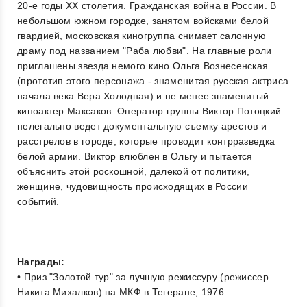
20-е годы ХХ столетия. Гражданская война в России. В
небольшом южном городке, занятом войсками белой
гвардией, московская киногруппа снимает салонную
драму под названием "Раба любви". На главные роли
приглашены звезда немого кино Ольга Вознесенская
(прототип этого персонажа - знаменитая русская актриса
начала века Вера Холодная) и не менее знаменитый
киноактер Максаков. Оператор группы Виктор Потоцкий
нелегально ведет документальную съемку арестов и
расстрелов в городе, которые проводит контрразведка
белой армии. Виктор влюблен в Ольгу и пытается
объяснить этой роскошной, далекой от политики,
женщине, чудовищность происходящих в России
событий.
Награды:
• Приз "Золотой тур" за лучшую режиссуру (режиссер
Никита Михалков) на МКФ в Тегеране, 1976