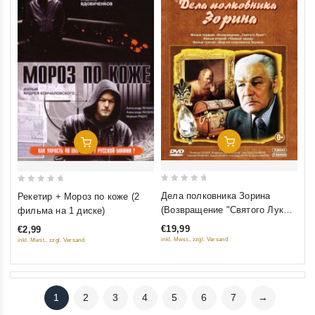
Добавить В Корзину
Добавить В Корзину
0
0
Дела полковника Зорина
Рекетир + Мороз по коже (2
out
out
(Возвращение "Святого Луки",
фильма на 1 диске)
of
of
Чёрный Принц, Версия
€19,99
€2,99
5
5
полковника Зорина) (3 DVD)
inkl. Mwst., zzgl. Versand
inkl. Mwst., zzgl. Versand
1
2
3
4
5
6
7
→