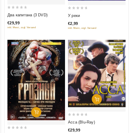
0
0
Два капитана (3 DVD)
У реки
out
out
€29,99
€2,99
of
of
inkl. Mwst., zzgl. Versand
inkl. Mwst., zzgl. Versand
5
5
Добавить В Корзину
Добавить В Корзину
0
Асса (Blu-Ray)
out
€29,99
of
0