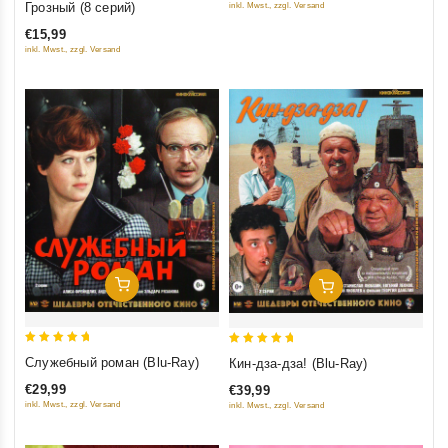
Грозный (8 серий)
inkl. Mwst., zzgl. Versand
5
out
€15,99
of
inkl. Mwst., zzgl. Versand
5
Добавить В Корзину
Добавить В Корзину
5
5
Служебный роман (Blu-Ray)
Кин-дза-дза! (Blu-Ray)
out of 5
out of 5
€29,99
€39,99
inkl. Mwst., zzgl. Versand
inkl. Mwst., zzgl. Versand