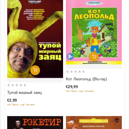
Добавить В Корзину
Добавить В Корзину
0
Кот Леопольд (Blu-ray)
out
€29,99
of
0
inkl. Mwst., zzgl. Versand
Тупой жирный заяц
5
out
€2,99
of
inkl. Mwst., zzgl. Versand
5