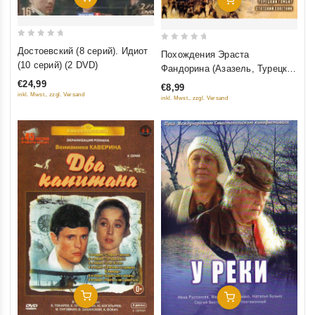
0
0
Достоевский (8 серий). Идиот
Похождения Эраста
out
out
(10 серий) (2 DVD)
Фандорина (Азазель, Турецкий
of
of
гамбит, Статский Советник)
€24,99
€8,99
5
5
inkl. Mwst., zzgl. Versand
inkl. Mwst., zzgl. Versand
Добавить В Корзину
Добавить В Корзину