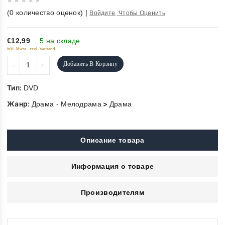
0
(
0
количество оценок)
|
Войдите, Чтобы Оценить
out
of
5
€12,99
5 на складе
inkl. Mwst., zzgl. Versand
Добавить В Корзину
Тип:
DVD
Жанр:
>
Драма - Мелодрама
Драма
Описание товара
Информация о товаре
Производителям