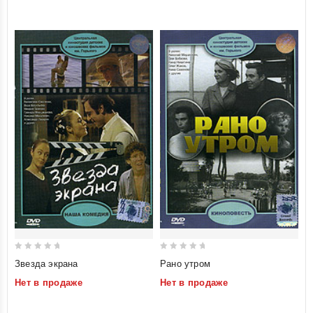
5
5
0
0
Звезда экрана
Рано утром
out
out
Нет в продаже
Нет в продаже
of
of
5
5