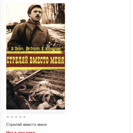
0
Стреляй вместо меня
out
Нет в продаже