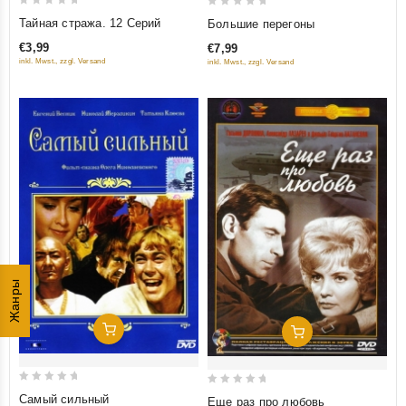
0
0
Тайная стража. 12 Серий
Большие перегоны
out
out
€3,99
€7,99
of
of
inkl. Mwst., zzgl. Versand
inkl. Mwst., zzgl. Versand
5
5
Жанры
Добавить В Корзину
Добавить В Корзину
0
0
Самый сильный
Еще раз про любовь