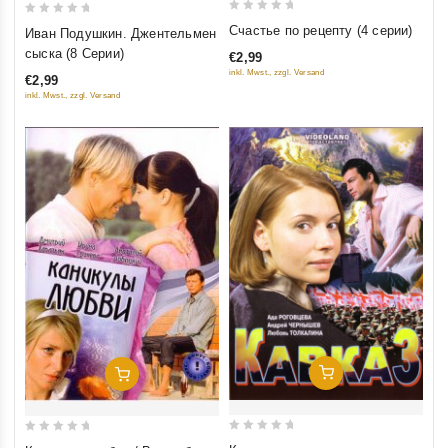
0
0
Счастье по рецепту (4 серии)
Иван Подушкин. Джентельмен
out
out
сыска (8 Серии)
€2,99
of
of
inkl. Mwst., zzgl. Versand
€2,99
5
5
inkl. Mwst., zzgl. Versand
Добавить В Корзину
Добавить В Корзину
0
0