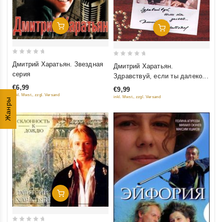
Добавить В Корзину
Добавить В Корзину
0
0
Дмитрий Харатьян. Звездная
Дмитрий Харатьян.
out
out
серия
Здравствуй, если ты далеко...
of
of
€6,99
€9,99
5
5
inkl. Mwst., zzgl. Versand
inkl. Mwst., zzgl. Versand
Жанры
Добавить В Корзину