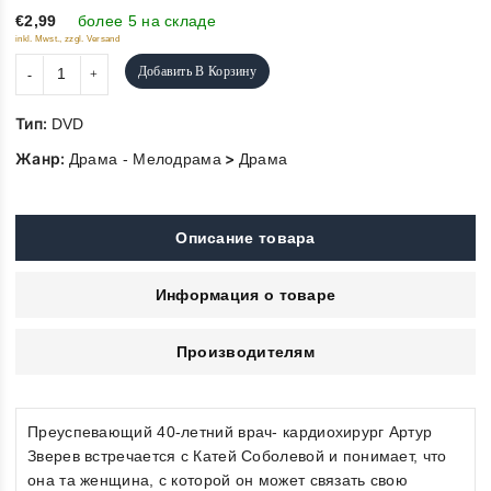
5
€2,99
более 5 на складе
inkl. Mwst., zzgl. Versand
Добавить В Корзину
Тип:
DVD
Жанр:
>
Драма - Мелодрама
Драма
Описание товара
Информация о товаре
Производителям
Преуспевающий 40-летний врач- кардиохирург Артур
Зверев встречается с Катей Соболевой и понимает, что
она та женщина, с которой он может связать свою