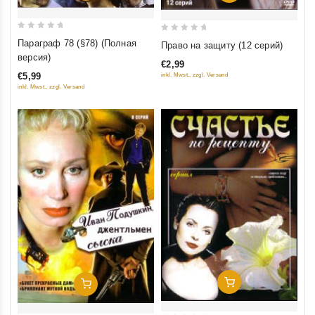
0
0
Параграф 78 (§78) (Полная
Право на защиту (12 серий)
out
out
версия)
€2,99
of
of
€5,99
inkl. Mwst., zzgl. Versand
5
5
inkl. Mwst., zzgl. Versand
Добавить В Корзину
Добавить В Корзину