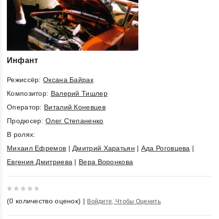
Инфант
Режиссёр:
Оксана Байрак
Композитор:
Валерий Тишлер
Оператор:
Виталий Коневцев
Продюсер:
Олег Степаненко
В ролях:
Михаил Ефремов
|
Дмитрий Харатьян
|
Ада Роговцева
|
Евгения Дмитриева
|
Вера Воронкова
0
(
0
количество оценок)
|
Войдите, Чтобы Оценить
out
of