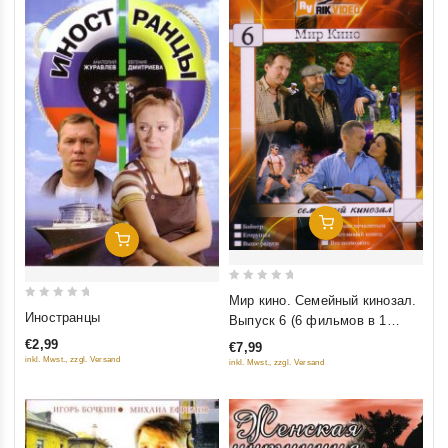
Добавить В Корзину
Добавить В Корзину
0
Мир кино. Семейный кинозал.
0
out
Иностранцы
Выпуск 6 (6 фильмов в 1
out
of
диске)
€2,99
€7,99
of
5
inkl. Mwst., zzgl. Versand
inkl. Mwst., zzgl. Versand
5