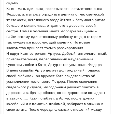
судьбу.
Катя - мать одиночка, воспитывает шестилетнего сына
Федора, и, пытаясь оградить мальчика от человеческой
жестокости, негативного воздействия и безумного ритма
большого мегаполиса, отдает его в деревню своей
сестре. Самая большая мечта молодой женщины –
найти своему единственному ребенку отца, в котором
так нуждается взрослеющий мальчик. Но новые
знакомства приносят только разочарования.
И вдруг Катя встречает Артура. Добрый, интеллигентный,
привлекательный, переполненный неудержимым
чувством любви к Кате, Артур готов усыновить Федора.
В день свадьбы Артур делает долгожданный подарок
своей любимой, он вручает Кате свидетельство об
усыновлении маленького Федора. После окончания
свадебного ритуала, молодожены решают поехать в
деревню и забрать ребенка, но по дороге они попадают
в аварию….. Катя погибает, а Артур, после долгих
колебаний и в память о любимой, забирает мальчика в
свою жизнь. После череды сложных отношений между