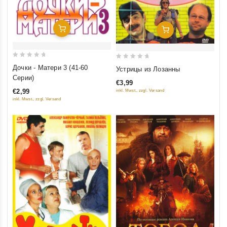
Добавить В Корзину
Добавить В Корзину
0
0
Дочки - Матери 3 (41-60
Устрицы из Лозанны
out
out
Серии)
€3,99
of
of
€2,99
inkl. Mwst., zzgl. Versand
5
5
inkl. Mwst., zzgl. Versand