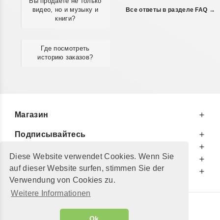
Вы продаёте не только
видео, но и музыку и
Все ответы в разделе FAQ →
книги?
Где посмотреть
историю заказов?
Магазин
Подписывайтесь
К Вашим Услугам
Diese Website verwendet Cookies. Wenn Sie
Информируем Вас
auf dieser Website surfen, stimmen Sie der
Дополнительно
Verwendung von Cookies zu.
Weitere Informationen
© 2002 - 2026
"Petershop GmbH"
|
Ok
Alle Preise inkl. MwSt. und zzgl.
Versandkosten