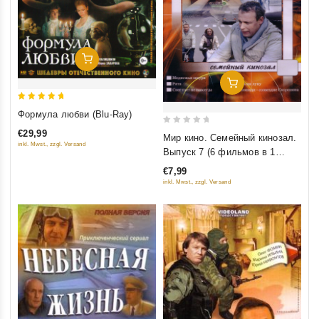
Добавить В Корзину
Добавить В Корзину
5
Формула любви (Blu-Ray)
out of 5
0
€29,99
Мир кино. Семейный кинозал.
inkl. Mwst., zzgl. Versand
out
Выпуск 7 (6 фильмов в 1
of
диске)
€7,99
5
inkl. Mwst., zzgl. Versand