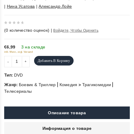
|
Нина Усатова
|
Александр Лойе
0
(
0
количество оценок)
|
Войдите, Чтобы Оценить
out
of
5
€6,99
3 на складе
inkl. Mwst., zzgl. Versand
Добавить В Корзину
Тип:
DVD
Жанр:
|
>
|
Боевик & Триллер
Комедия
Трагикомедии
Телесериалы
Описание товара
Информация о товаре