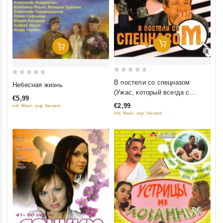
Добавить В Корзину
Добавить В Корзину
0
0
В постели со спецназом
Небесная жизнь
out
out
(Ужас, который всегда с
€5,99
of
of
тобой)
€2,99
inkl. Mwst., zzgl. Versand
5
5
inkl. Mwst., zzgl. Versand