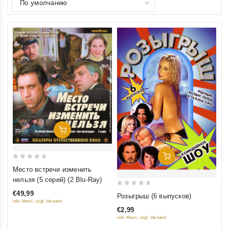
Добавить В Корзину
Добавить В Корзину
0
Место встречи изменить
out
нельзя (5 серий) (2 Blu-Ray)
of
0
€49,99
Розыгрыш (6 выпусков)
5
out
inkl. Mwst., zzgl. Versand
€2,99
of
inkl. Mwst., zzgl. Versand
5