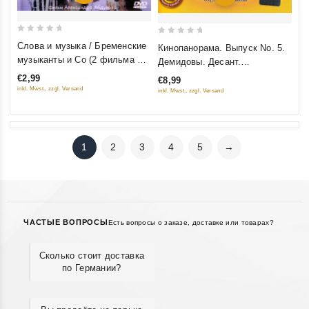
0
0
Слова и музыка / Бременские
Кинопанорама. Выпуск No. 5.
out
out
музыканты и Co (2 фильма на
Демидовы. Десант.
of
of
1 диске)
Мусульманин
€2,99
€8,99
5
5
inkl. Mwst., zzgl. Versand
inkl. Mwst., zzgl. Versand
1
2
3
4
5
→
ЧАСТЫЕ ВОПРОСЫ
Есть вопросы о заказе, доставке или товарах?
Сколько стоит доставка
по Германии?