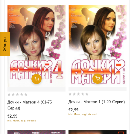
Жанры
Добавить В Корзину
Добавить В Корзину
0
0
Дочки - Матери 1 (1-20 Серии)
Дочки - Матери 4 (61-75
out
out
Серии)
€2,99
of
of
inkl. Mwst., zzgl. Versand
€2,99
5
5
inkl. Mwst., zzgl. Versand