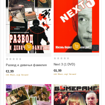
Добавить В Корзину
Добавить В Корзину
0
0
Next 3 (1 DVD)
Развод и девичья фамилия
out
out
€6,99
€2,99
of
of
inkl. Mwst., zzgl. Versand
inkl. Mwst., zzgl. Versand
5
5