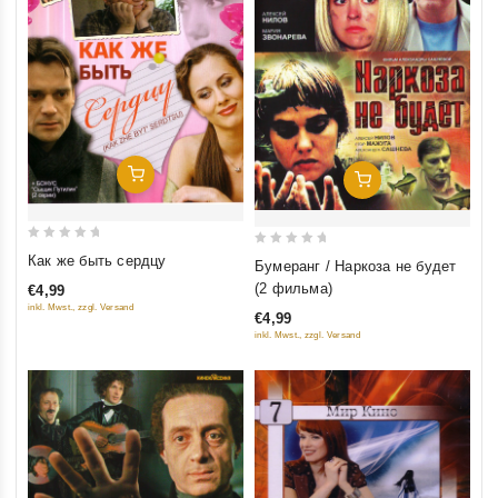
Добавить В Корзину
Добавить В Корзину
0
0
Как же быть сердцу
Бумеранг / Наркоза не будет
out
out
(2 фильма)
€4,99
of
of
inkl. Mwst., zzgl. Versand
€4,99
5
5
inkl. Mwst., zzgl. Versand