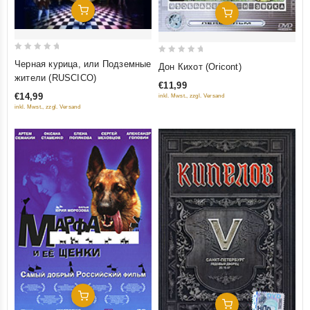
Добавить В Корзину
Добавить В Корзину
0
0
Черная курица, или Подземные
Дон Кихот (Oricont)
out
out
жители (RUSCICO)
€11,99
of
of
€14,99
inkl. Mwst., zzgl. Versand
5
5
inkl. Mwst., zzgl. Versand
Добавить В Корзину
Добавить В Корзину