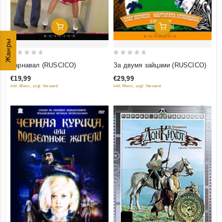
Добавить В Корзину
Добавить В Корзину
Жанры
0
0
Карнавал (RUSCICO)
За двумя зайцами (RUSCICO)
out
out
€19,99
€29,99
of
of
inkl. Mwst., zzgl. Versand
inkl. Mwst., zzgl. Versand
5
5