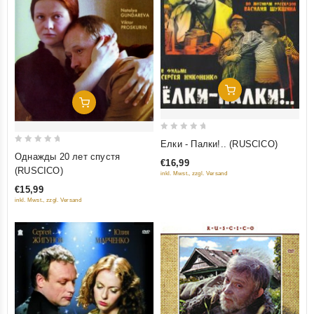
Добавить В Корзину
Добавить В Корзину
0
Елки - Палки!.. (RUSCICO)
0
out
Однажды 20 лет спустя
€16,99
out
of
(RUSCICO)
inkl. Mwst., zzgl. Versand
of
5
€15,99
5
inkl. Mwst., zzgl. Versand