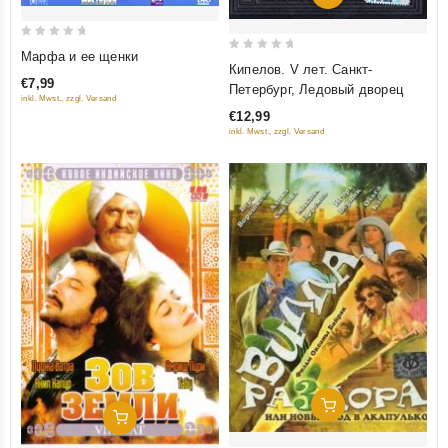
0
Марфа и ее щенки
0
Кипелов. V лет. Санкт-
out
out
€7,99
Петербург, Ледовый дворец
of
inkl. Mwst., zzgl. Versand
of
5
€12,99
5
inkl. Mwst., zzgl. Versand
Добавить В Корзину
Добавить В Корзину