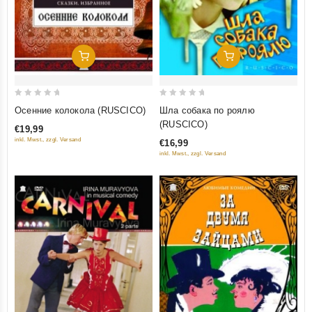
Добавить В Корзину
Добавить В Корзину
0
0
Осенние колокола (RUSCICO)
Шла собака по роялю
out
out
(RUSCICO)
€19,99
of
of
inkl. Mwst., zzgl. Versand
€16,99
5
5
inkl. Mwst., zzgl. Versand