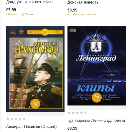
Двадцать дней без войны
Донская повесть
out
out
€7,99
€9,99
of
of
inkl. Mwst., zzgl. Versand
inkl. Mwst., zzgl. Versand
5
5
Добавить В Корзину
Добавить В Корзину
0
Группировка Ленинград. Клипы
out
0
Адмирал Нахимов (Oricont)
€8,99
of
out