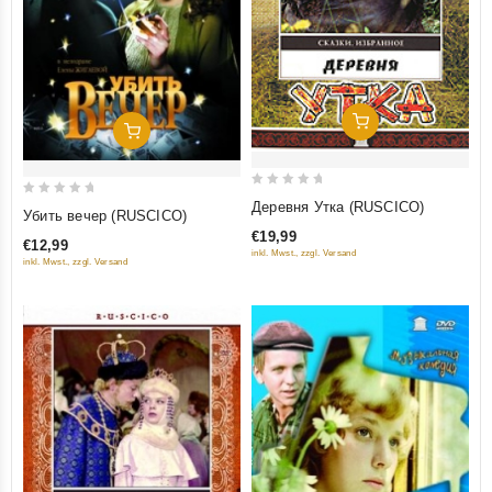
Добавить В Корзину
Добавить В Корзину
0
Деревня Утка (RUSCICO)
0
Убить вечер (RUSCICO)
out
out
€19,99
of
€12,99
of
inkl. Mwst., zzgl. Versand
inkl. Mwst., zzgl. Versand
5
5