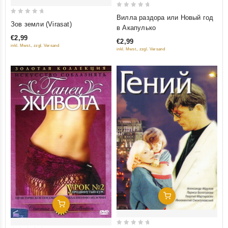
0
Вилла раздора или Новый год
0
Зов земли (Virasat)
out
в Акапулько
out
of
€2,99
of
€2,99
5
inkl. Mwst., zzgl. Versand
inkl. Mwst., zzgl. Versand
5
Добавить В Корзину
Добавить В Корзину