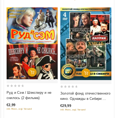
Добавить В Корзину
Добавить В Корзину
0
0
Руд и Сэм / Шекспиру и не
Золотой фонд отечественного
out
out
снилось (2 фильма)
кино. Однажды в Сибири:
of
of
Сибириада (Фильм 1-2);
€2,99
€29,99
5
5
Даурия; Хмель (4 DVD)
inkl. Mwst., zzgl. Versand
inkl. Mwst., zzgl. Versand