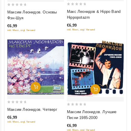
0
0
Макс Леонидов & Hippo Band
Максим Леонидов. Основы
out
out
Hippopotazm
Фэн-Шуя
of
of
€6,99
€6,99
5
5
inkl. Mwst., zzgl. Versand
inkl. Mwst., zzgl. Versand
Добавить В Корзину
Добавить В Корзину
0
0
Максим Леонидов. Четверг
Максим Леонидов. Лучшие
out
out
€6,99
Песни 1985-2000
of
of
inkl. Mwst., zzgl. Versand
€6,99
5
5
inkl. Mwst., zzgl. Versand