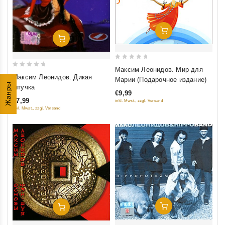
Добавить В Корзину
Добавить В Корзину
0
Максим Леонидов. Мир для
0
out
Максим Леонидов. Дикая
Марии (Подарочное издание)
out
Жанры
of
штучка
€9,99
of
5
€7,99
inkl. Mwst., zzgl. Versand
5
inkl. Mwst., zzgl. Versand
Добавить В Корзину
Добавить В Корзину