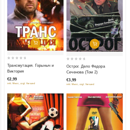
Добавить В Корзину
Добавить В Корзину
0
0
Трансмутация. Горыныч и
Острог. Дело Федора
out
out
Виктория
Сеченова (Том 2)
of
of
€2,99
€3,99
5
5
inkl. Mwst., zzgl. Versand
inkl. Mwst., zzgl. Versand