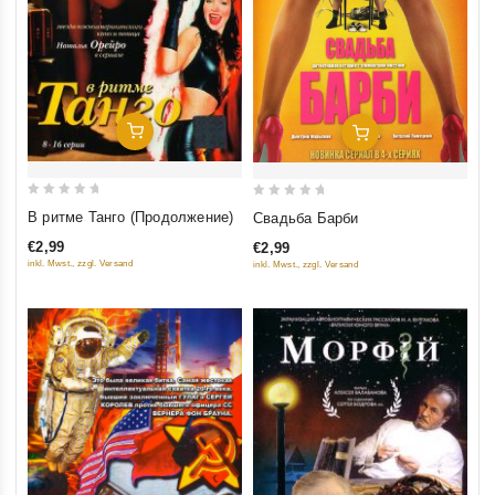
Добавить В Корзину
Добавить В Корзину
0
0
В ритме Танго (Продолжение)
Свадьба Барби
out
out
€2,99
€2,99
of
of
inkl. Mwst., zzgl. Versand
inkl. Mwst., zzgl. Versand
5
5