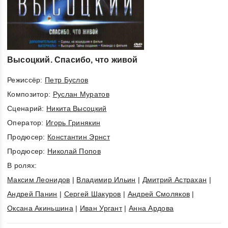
Высоцкий. Спасибо, что живой
Режиссёр:
Петр Буслов
Композитор:
Руслан Муратов
Cценарий:
Никита Высоцкий
Оператор:
Игорь Гринякин
Продюсер:
Константин Эрнст
Продюсер:
Николай Попов
В ролях:
Максим Леонидов
|
Владимир Ильин
|
Дмитрий Астрахан
|
Андрей Панин
|
Сергей Шакуров
|
Андрей Смоляков
|
Оксана Акиньшина
|
Иван Ургант
|
Анна Ардова