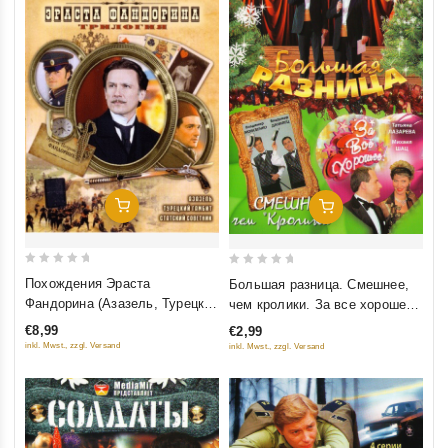
Добавить В Корзину
Добавить В Корзину
0
0
Похождения Эраста
Большая разница. Смешнее,
out
out
Фандорина (Азазель, Турецкий
чем кролики. За все хорошее!
of
of
гамбит, Статский Советник)
(3 в 1)
€8,99
€2,99
5
5
inkl. Mwst., zzgl. Versand
inkl. Mwst., zzgl. Versand