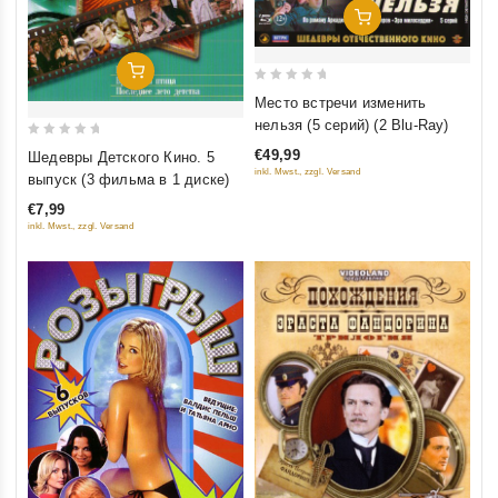
Добавить В Корзину
Добавить В Корзину
0
Место встречи изменить
out
нельзя (5 серий) (2 Blu-Ray)
of
0
€49,99
Шедевры Детского Кино. 5
5
out
inkl. Mwst., zzgl. Versand
выпуск (3 фильма в 1 диске)
of
€7,99
5
inkl. Mwst., zzgl. Versand