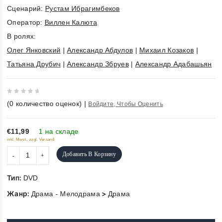
Cценарий:
Рустам Ибрагимбеков
Оператор:
Виллен Калюта
В ролях:
Олег Янковский
|
Александр Абдулов
|
Михаил Козаков
|
Татьяна Друбич
|
Александр Збруев
|
Александр Адабашьян
0
(
0
количество оценок)
|
Войдите, Чтобы Оценить
out
of
5
€11,99
1 на складе
inkl. Mwst., zzgl. Versand
Добавить В Корзину
Тип:
DVD
Жанр:
>
Драма - Мелодрама
Драма