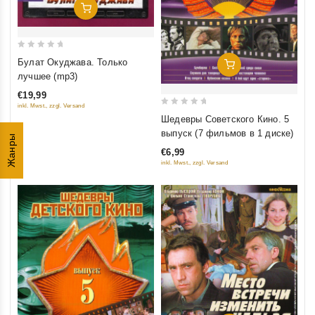
Добавить В Корзину
0
Булат Окуджава. Только
Добавить В Корзину
out
лучшее (mp3)
of
€19,99
5
inkl. Mwst., zzgl. Versand
0
Шедевры Советского Кино. 5
out
выпуск (7 фильмов в 1 диске)
Жанры
of
€6,99
5
inkl. Mwst., zzgl. Versand