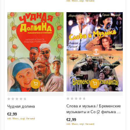
inkl. Mwst., zzgl. Versand
5
Добавить В Корзину
Добавить В Корзину
0
0
Слова и музыка / Бременские
Чудная долина
out
out
музыканты и Co (2 фильма на
€2,99
of
of
1 диске)
inkl. Mwst., zzgl. Versand
€2,99
5
5
inkl. Mwst., zzgl. Versand