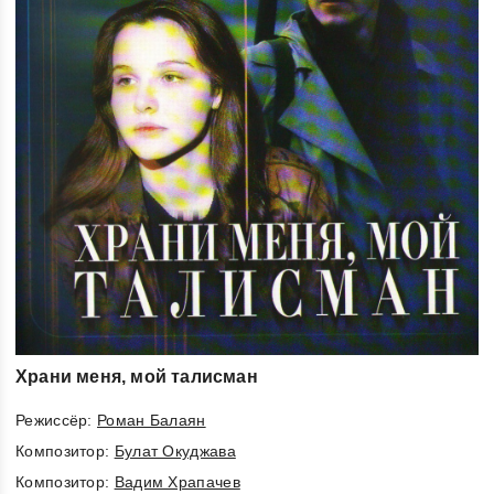
Храни меня, мой талисман
Режиссёр:
Роман Балаян
Композитор:
Булат Окуджава
Композитор:
Вадим Храпачев