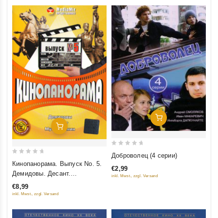
Добавить В Корзину
Добавить В Корзину
0
Доброволец (4 серии)
0
out
Кинопанорама. Выпуск No. 5.
€2,99
out
of
Демидовы. Десант.
inkl. Mwst., zzgl. Versand
of
5
Мусульманин
€8,99
5
inkl. Mwst., zzgl. Versand