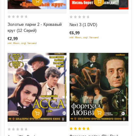
Добавить В Корзину
Добавить В Корзину
0
0
Золотые парни 2 - Кровавый
Next 3 (1 DVD)
out
out
круг (12 Серий)
€6,99
of
of
inkl. Mwst., zzgl. Versand
€2,99
5
5
inkl. Mwst., zzgl. Versand
Добавить В Корзину
Добавить В Корзину
5
0