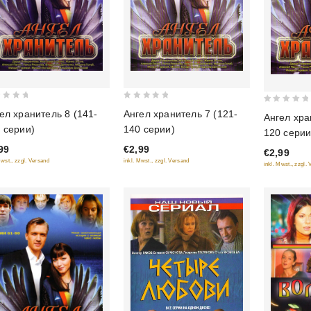
0
0
ел хранитель 8 (141-
Ангел хранитель 7 (121-
Ангел хра
out
out
 серии)
140 серии)
120 серии
of
of
99
€2,99
5
€2,99
5
Mwst., zzgl. Versand
inkl. Mwst., zzgl. Versand
inkl. Mwst., zzgl.