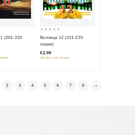
0
1 (201-220
Волчица 12 (221-233
out
серии)
of
€2,99
5
 Versand
inkl. Mwst., zzgl. Versand
2
3
4
5
6
7
8
→