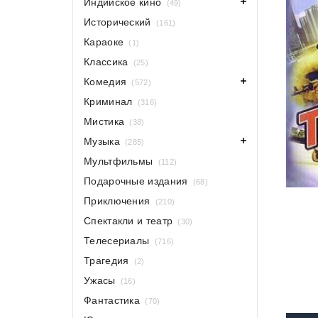
Индийское кино
(49)
Исторический
(161)
Караоке
(1)
Классика
(25)
Комедия
(572)
Криминал
(316)
Мистика
(38)
Музыка
(285)
Мультфильмы
(112)
Подарочные издания
(68)
Приключения
(210)
Спектакли и театр
(30)
Телесериалы
(716)
Трагедия
(2)
Ужасы
(16)
Фантастика
(70)