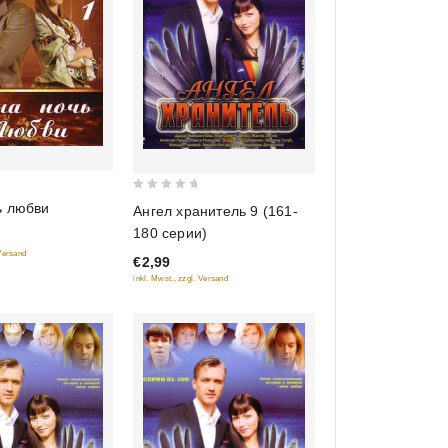
0
ь любви
Ангел хранитель 9 (161-
out
180 серии)
of
 Versand
€2,99
5
inkl. Mwst., zzgl. Versand