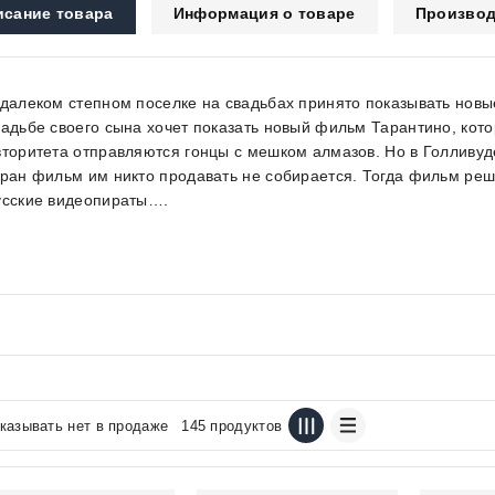
исание товара
Информация о товаре
Производ
 далеком степном поселке на свадьбах принято показывать нов
вадьбе своего сына хочет показать новый фильм Тарантино, кото
вторитета отправляются гонцы с мешком алмазов. Но в Голливу
кран фильм им никто продавать не собирается. Тогда фильм реш
усские видеопираты….
казывать нет в продаже
145 продуктов