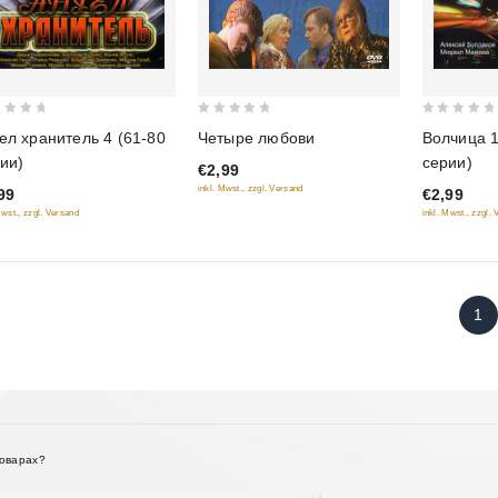
0
0
Четыре любови
ел хранитель 4 (61-80
Волчица 1
out
out
ии)
серии)
€2,99
of
of
inkl. Mwst., zzgl. Versand
99
€2,99
5
5
Mwst., zzgl. Versand
inkl. Mwst., zzgl.
1
товарах?