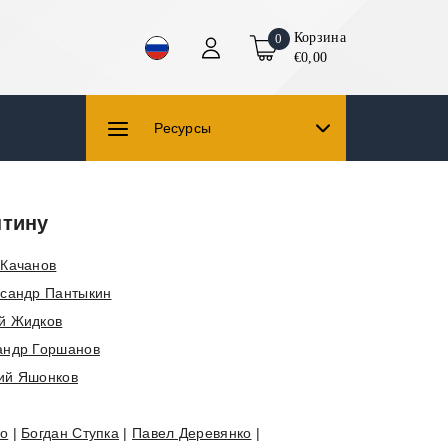
Корзина
0
€0,00
Ресурсы
нтину
 Качанов
сандр Пантыкин
й Жидков
андр Горшанов
ий Яшонков
ко
|
Богдан Ступка
|
Павел Деревянко
|