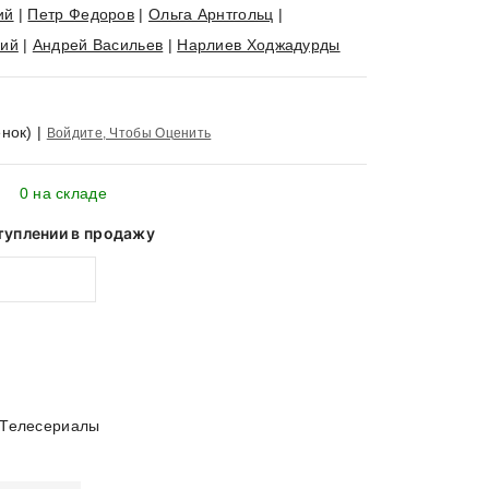
ий
|
Петр Федоров
|
Ольга Арнтгольц
|
кий
|
Андрей Васильев
|
Нарлиев Ходжадурды
нок)
|
Войдите, Чтобы Оценить
0 на складе
туплении в продажу
Телесериалы