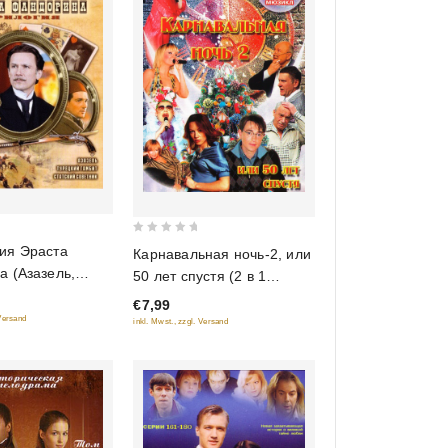
0
ия Эраста
Карнавальная ночь-2, или
out
 (Азазель,
50 лет спустя (2 в 1
of
гамбит, Статский
Фильм + мюзикл)
€7,99
5
 Versand
inkl. Mwst., zzgl. Versand