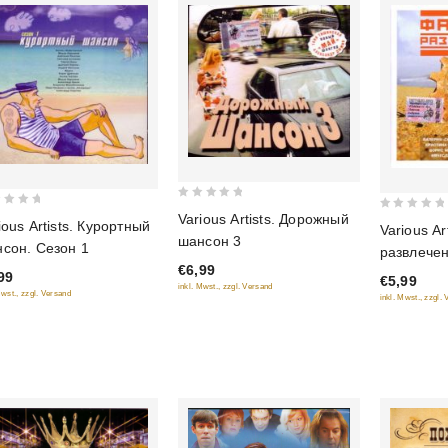
0
Various Artists. Дорожный
0
ious Artists. Курортный
Various Ar
out
шансон 3
out
сон. Сезон 1
of
развлече
of
€6,99
5
99
€5,99
5
inkl. Mwst., zzgl. Versand
Mwst., zzgl. Versand
inkl. Mwst., zzgl.