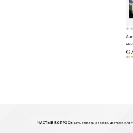
0
Анг
out
сер
of
€2,
5
inkl. 
ЧАСТЫЕ ВОПРОСЫ
Есть вопросы о заказе, доставке или 