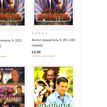
0
Ангел хранитель 5 (81-100
нитель 6 (101-
out
серии)
)
of
€2,99
5
inkl. Mwst., zzgl. Versand
 Versand