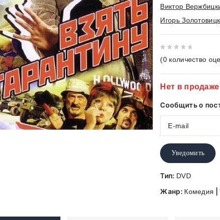
Виктор Вержбицк
Игорь Золотовиц
0
(
0
количество оце
out
of
Нет в продаже
5
Сообщить о пос
Уведомить
Тип:
DVD
Жанр:
|
Комедия