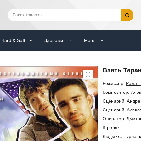
Искать:
Поиск
Hard & Soft
Здоровье
More
Взять Тара
Режиссёр:
Роман
Композитор:
Алек
Cценарий:
Андре
Cценарий:
Алекс
Оператор:
Дмитр
В ролях:
Людмила Гурчен