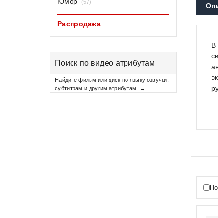
Юмор
(57)
Оп
Распродажа
В
с
Поиск по видео атрибутам
а
э
Найдите фильм или диск по языку озвучки,
р
субтитрам и другим атрибутам. →
По