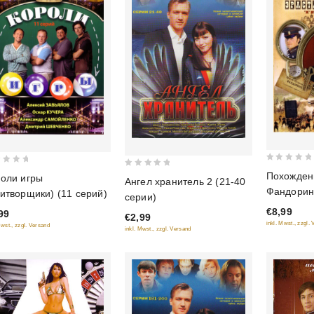
0
0
Похожден
оли игры
Ангел хранитель 2 (21-40
out
out
Фандорина
итворщики) (11 серий)
серии)
of
of
Турецкий 
€8,99
99
5
€2,99
5
Советник)
inkl. Mwst., zzgl.
Mwst., zzgl. Versand
inkl. Mwst., zzgl. Versand