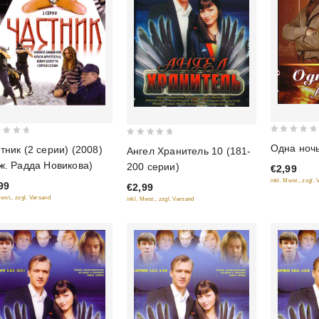
0
0
Одна ноч
тник (2 серии) (2008)
Ангел Хранитель 10 (181-
out
out
ж. Радда Новикова)
200 серии)
€2,99
of
of
inkl. Mwst., zzgl.
99
5
€2,99
5
Mwst., zzgl. Versand
inkl. Mwst., zzgl. Versand