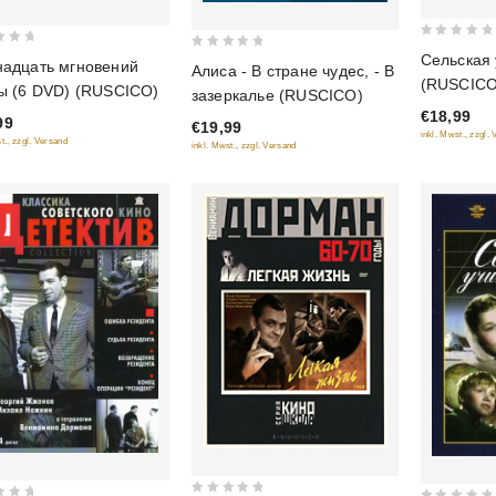
0
Сельская
0
адцать мгновений
Алиса - В стране чудес, - В
out
out
(RUSCICO
ы (6 DVD) (RUSCICO)
зазеркалье (RUSCICO)
of
of
€18,99
5
99
€19,99
5
inkl. Mwst., zzgl.
t., zzgl. Versand
inkl. Mwst., zzgl. Versand