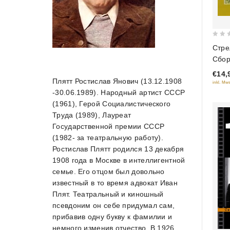
0
Стре
out
Сбор
of
(Кру
€14,
5
Плятт Ростислав Янович (13.12.1908
inkl. Mws
-30.06.1989). Народный артист СССР
(1961), Герой Социалистического
Труда (1989), Лауреат
Государственной премии СССР
(1982- за театральную работу).
Ростислав Плятт родился 13 декабря
1908 года в Москве в интеллигентной
семье. Его отцом был довольно
известный в то время адвокат Иван
Плят. Театральный и киношный
псевдоним он себе придумал сам,
прибавив одну букву к фамилии и
немного изменив отчество. В 1926