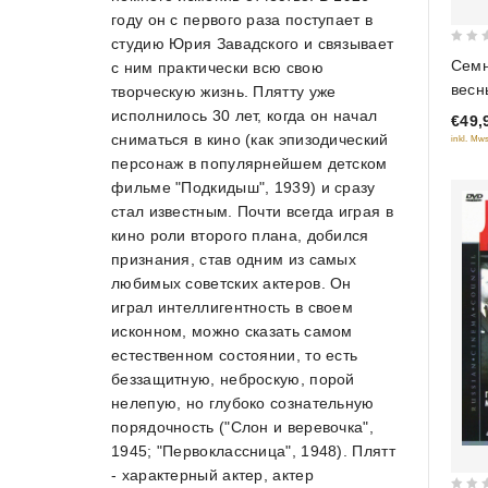
году он с первого раза поступает в
студию Юрия Завадского и связывает
0
Семн
с ним практически всю свою
out
весн
творческую жизнь. Плятту уже
of
исполнилось 30 лет, когда он начал
€49,
5
сниматься в кино (как эпизодический
inkl. Mws
персонаж в популярнейшем детском
фильме "Подкидыш", 1939) и сразу
стал известным. Почти всегда играя в
кино роли второго плана, добился
признания, став одним из самых
любимых советских актеров. Он
играл интеллигентность в своем
исконном, можно сказать самом
естественном состоянии, то есть
беззащитную, неброскую, порой
нелепую, но глубоко сознательную
порядочность ("Слон и веревочка",
1945; "Первоклассница", 1948). Плятт
- характерный актер, актер