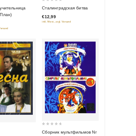
0
 учительница
Сталинградская битва
out
 План)
€12,99
of
inkl. Mwst., zzgl. Versand
5
 Versand
0
Сборник мультфильмов Nr
out