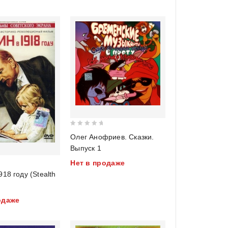
0
Олег Анофриев. Сказки.
out
Выпуск 1
of
Нет в продаже
5
918 году (Stealth
одаже