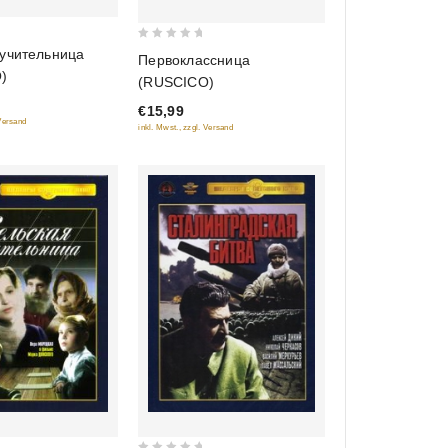
0
 учительница
Первоклассница
out
)
(RUSCICO)
of
€15,99
5
 Versand
inkl. Mwst., zzgl. Versand