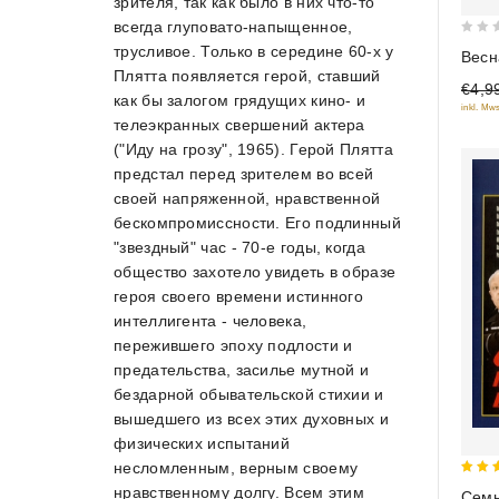
зрителя, так как было в них что-то
всегда глуповато-напыщенное,
0
трусливое. Только в середине 60-х у
Весн
out
Плятта появляется герой, ставший
€4,9
of
как бы залогом грядущих кино- и
inkl. Mws
5
телеэкранных свершений актера
("Иду на грозу", 1965). Герой Плятта
предстал перед зрителем во всей
своей напряженной, нравственной
бескомпромиссности. Его подлинный
"звездный" час - 70-е годы, когда
общество захотело увидеть в образе
героя своего времени истинного
интеллигента - человека,
пережившего эпоху подлости и
предательства, засилье мутной и
бездарной обывательской стихии и
вышедшего из всех этих духовных и
физических испытаний
несломленным, верным своему
5
нравственному долгу. Всем этим
Семн