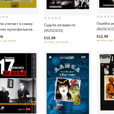
0
0
Ошибка р
ла улетает в сказку.
Судьба резидента
out
out
(RUSCICO
ник мультфильмов
(RUSCICO)
of
of
пный план)
€12,99
99
5
€12,99
5
inkl. Mwst., zzgl.
t., zzgl. Versand
inkl. Mwst., zzgl. Versand