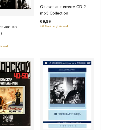
0
От сказки к сказке CD 2.
out
mp3 Collection
of
€9,99
5
езидента
inkl. Mwst., zzgl. Versand
)
 Versand