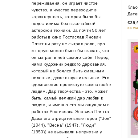
переживания, он играет чистое
0
Клас
чувство, а чувство переходит в
out
Дете
характерность, которая была бы
of
Ошиб
€39,
недостижима без высочайшей
5
рези
inkl. Mws
актерской техники. За почти 50 лет
рези
работы в кино Ростислав Янович
опер
Плятт ни разу не сыграл роли, про
DVD
которую можно было бы сказать, что
он сыграл в ней самого себя. Перед
нами художник редкого дарования,
который не боялся быть смешным,
нелепым, даже отвратительным. Его
вдохновение проникнуто симпатией к
людям. Дар творчества - это, может
быть, самый великий дар любви к
людям, и именно его мы ощущаем в
работах Ростислава Яновича Плятта.
Даже его отрицательные герои ("Зоя"
(1944), "Весна" (1947), "Люди"
(1950)) не вызывали неприязни у