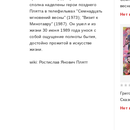
out 
сполна наделены герои позднего
весн
Плятта в телефильмах "Семнадцать
Нет 
мгновений весны" (1973); "Визит к
Минотавру" (1987). Он ушел и из
жизни 30 июня 1989 года унося с
собой ощущение полноты бытия,
достойно прожитой в искусстве
жизни.
wiki: Ростислав Янович Плятт
0
Григ
out
Сказ
of
Нет 
5