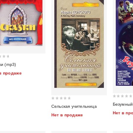
ки (mp3)
в продаже
0
0
Безумный
Сельская учительница
out
out
Нет в пр
of
Нет в продаже
of
5
5