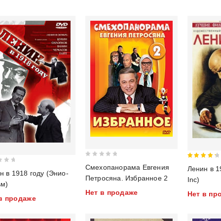
5
0
4.5
Смехопанорама Евгения
Ленин в 1
н в 1918 году (Энио-
out
out of 5
Петросяна. Избранное 2
Inc)
of
м)
Нет в продаже
5
Нет в пр
в продаже