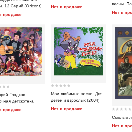
out
of 5
весны. По
ы. 12 Серий (Oricont)
Нет в продаже
of
of
реставрац
Нет в пр
5
5
в продаже
0
Мои любимые песни. Для
орий Гладков.
out
детей и взрослых (2004)
очная детскотека
of
Нет в продаже
в продаже
5
0
Смелые 
out
Нет в пр
of