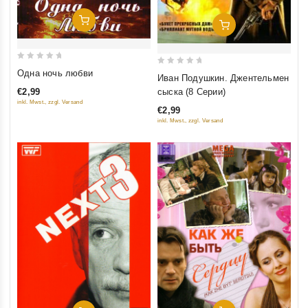
Добавить В Корзину
Добавить В Корзину
0
0
Одна ночь любви
Иван Подушкин. Джентельмен
out
out
сыска (8 Серии)
€2,99
of
of
inkl. Mwst., zzgl. Versand
€2,99
5
5
inkl. Mwst., zzgl. Versand