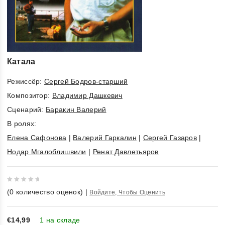
Катала
Режиссёр:
Сергей Бодров-старший
Композитор:
Владимир Дашкевич
Cценарий:
Баракин Валерий
В ролях:
Елена Сафонова
|
Валерий Гаркалин
|
Сергей Газаров
|
Нодар Мгалоблишвили
|
Ренат Давлетьяров
0
(
0
количество оценок)
|
Войдите, Чтобы Оценить
out
of
5
€14,99
1 на складе