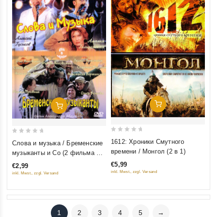
Добавить В Корзину
Добавить В Корзину
0
0
1612: Хроники Смутного
Слова и музыка / Бременские
out
out
времени / Монгол (2 в 1)
музыканты и Co (2 фильма на
of
of
1 диске)
€5,99
€2,99
5
5
inkl. Mwst., zzgl. Versand
inkl. Mwst., zzgl. Versand
1
2
3
4
5
→