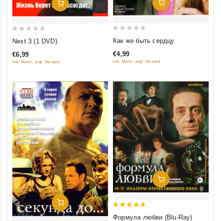
Добавить В Корзину
Добавить В Корзину
0
0
Как же быть сердцу
Next 3 (1 DVD)
out
out
€4,99
€6,99
of
of
inkl. Mwst., zzgl. Versand
inkl. Mwst., zzgl. Versand
5
5
Добавить В Корзину
Добавить В Корзину
5
Формула любви (Blu-Ray)