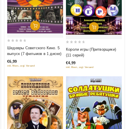
Добавить В Корзину
Добавить В Корзину
0
0
Шедевры Советского Кино. 5
Короли игры (Притворщики)
out
out
выпуск (7 фильмов в 1 диске)
(11 серий)
of
of
€6,99
€4,99
5
5
inkl. Mwst., zzgl. Versand
inkl. Mwst., zzgl. Versand