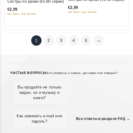
Сестры по крови (61-80 серии)
out
out
€2,99
€2,99
of
of
inkl. Mwst., zzgl. Versand
inkl. Mwst., zzgl. Versand
5
5
1
2
3
4
5
→
ЧАСТЫЕ ВОПРОСЫ
Есть вопросы о заказе, доставке или товарах?
Вы продаёте не только
видео, но и музыку и
книги?
Как изменить e-mail или
Все ответы в разделе FAQ →
пароль?