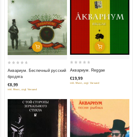
Добавить В Корзину
Добавить В Корзину
0
0
Аквариум. Reggae
Аквариум. Беспечный русский
out
out
бродяга
€19,99
of
of
inkl. Mwst., zzgl. Versand
€8,99
5
5
inkl. Mwst., zzgl. Versand