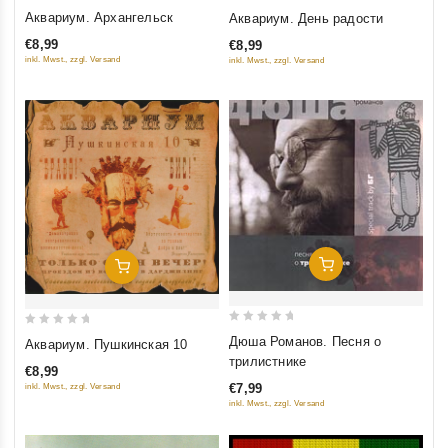
0
0
Аквариум. Архангельск
Аквариум. День радости
out
out
€8,99
€8,99
of
of
inkl. Mwst., zzgl. Versand
inkl. Mwst., zzgl. Versand
5
5
Добавить В Корзину
Добавить В Корзину
0
0
Дюша Романов. Песня о
Аквариум. Пушкинская 10
out
out
трилистнике
€8,99
of
of
€7,99
inkl. Mwst., zzgl. Versand
5
5
inkl. Mwst., zzgl. Versand