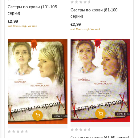
0
Сестры по крови (101-105
0
Сестры по крови (81-100
out
серии)
out
серии)
of
of
€2,99
5
€2,99
5
inkl. Mwst., zzgl. Versand
inkl. Mwst., zzgl. Versand
Добавить В Корзину
Добавить В Корзину
0
0
Сестры по крови (41-60 серии)