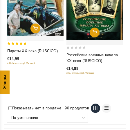
Добавить В Корзину
Добавить В Корзину
5
Пираты XX века (RUSCICO)
0
out of 5
Российские военные начала
out
€14,99
XX века (RUSCICO)
inkl. Mwst., zzgl. Versand
of
€14,99
5
inkl. Mwst., zzgl. Versand
Жанры
Показывать нет в продаже
90 продуктов