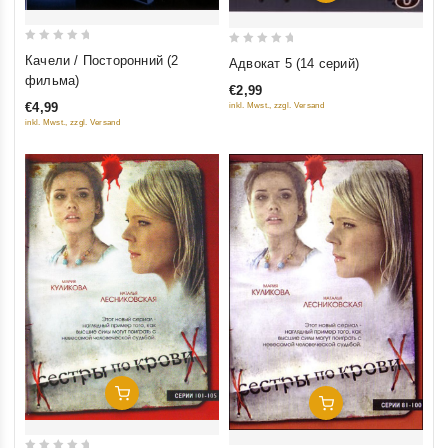
0
0
Качели / Посторонний (2
Адвокат 5 (14 серий)
out
out
фильма)
€2,99
of
of
€4,99
inkl. Mwst., zzgl. Versand
5
5
inkl. Mwst., zzgl. Versand
Добавить В Корзину
Добавить В Корзину