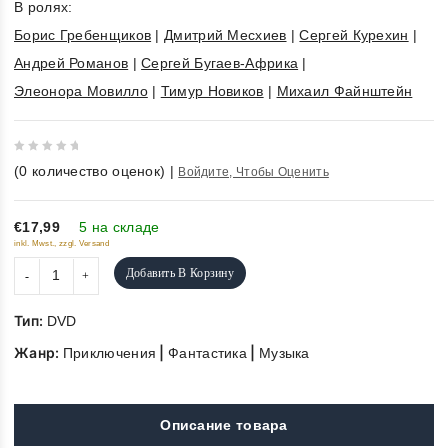
В ролях:
Борис Гребенщиков
|
Дмитрий Месхиев
|
Сергей Курехин
|
Андрей Романов
|
Сергей Бугаев-Африка
|
Элеонора Мовилло
|
Тимур Новиков
|
Михаил Файнштейн
0
(
0
количество оценок)
|
Войдите, Чтобы Оценить
out
of
5
€17,99
5 на складе
inkl. Mwst., zzgl. Versand
Добавить В Корзину
Тип:
DVD
Жанр:
|
|
Приключения
Фантастика
Музыка
Описание товара