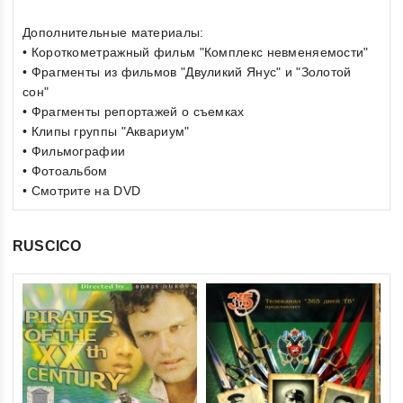
Дополнительные материалы:
• Короткометражный фильм "Комплекс невменяемости"
• Фрагменты из фильмов "Двуликий Янус" и "Золотой
сон"
• Фрагменты репортажей о съемках
• Клипы группы "Аквариум"
• Фильмографии
• Фотоальбом
• Смотрите на DVD
RUSCICO
0
Ди
ou
(R
of
€1
5
inkl