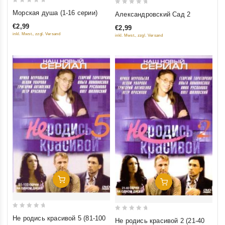
0
0
Морская душа (1-16 серии)
Александровский Сад 2
out
out
€2,99
€2,99
of
of
inkl. Mwst., zzgl. Versand
inkl. Mwst., zzgl. Versand
5
5
Добавить В Корзину
Добавить В Корзину
0
0
Не родись красивой 5 (81-100
Не родись красивой 2 (21-40
out