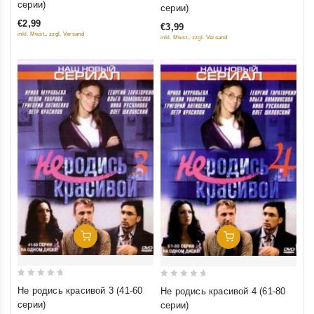
out
серии)
серии)
of
of
€2,99
€3,99
5
5
inkl. Mwst., zzgl. Versand
inkl. Mwst., zzgl. Versand
Добавить В Корзину
Добавить В Корзину
0
0
Не родись красивой 3 (41-60
Не родись красивой 4 (61-80
out
out
серии)
серии)
of
of