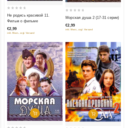
0
0
Не родись красивой 11.
Морская душа 2 (17-31 серии)
out
Фильм о фильме
out
of
€2,99
of
€2,99
inkl. Mwst., zzgl. Versand
5
5
inkl. Mwst., zzgl. Versand
Добавить В Корзину
Добавить В Корзину