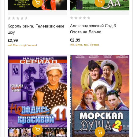
Добавить В Корзину
Добавить В Корзину
0
0
Александровский Сад 3.
Король ринга. Телевизионное
out
out
Охота на Берию
шоу
of
of
€2,99
€2,99
5
5
inkl. Mwst., zzgl. Versand
inkl. Mwst., zzgl. Versand
Добавить В Корзину
Добавить В Корзину