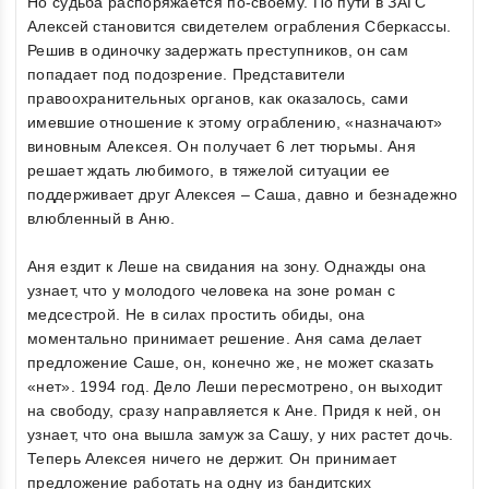
Но судьба распоряжается по-своему. По пути в ЗАГС
Алексей становится свидетелем ограбления Сберкассы.
Решив в одиночку задержать преступников, он сам
попадает под подозрение. Представители
правоохранительных органов, как оказалось, сами
имевшие отношение к этому ограблению, «назначают»
виновным Алексея. Он получает 6 лет тюрьмы. Аня
решает ждать любимого, в тяжелой ситуации ее
поддерживает друг Алексея – Саша, давно и безнадежно
влюбленный в Аню.
Аня ездит к Леше на свидания на зону. Однажды она
узнает, что у молодого человека на зоне роман с
медсестрой. Не в силах простить обиды, она
моментально принимает решение. Аня сама делает
предложение Саше, он, конечно же, не может сказать
«нет». 1994 год. Дело Леши пересмотрено, он выходит
на свободу, сразу направляется к Ане. Придя к ней, он
узнает, что она вышла замуж за Сашу, у них растет дочь.
Теперь Алексея ничего не держит. Он принимает
предложение работать на одну из бандитских