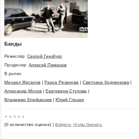
Банды
Режиссёр:
Сергей Гинзбург
Продюсер:
Алексей Пиманов
В ролях:
Михаил Жигалов
|
Раиса Рязанова
|
Светлана Ходченкова
|
Александр Мохов
|
Екатерина Стулова
|
Владимир Епифанцев
|
Юрий Глоцер
0
(
0
количество оценок)
|
Войдите, Чтобы Оценить
out
of