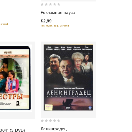
0
Рекламная пауза
out
€2,99
of
 Versand
inkl. Mwst., zzgl. Versand
5
0
Ленинградец
004) (3 DVD)
out