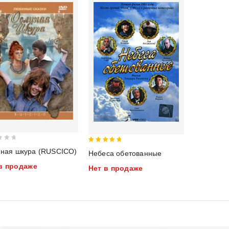
5
ная шкура (RUSCICO)
Небеса обетованные
out of 5
в продаже
Нет в продаже