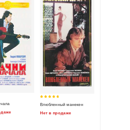
5
ачала
Влюбленный манекен
out of 5
одаже
Нет в продаже