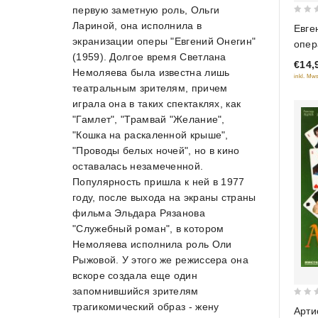
первую заметную роль, Ольги
0
Лариной, она исполнила в
Евге
out
экранизации оперы "Евгений Онегин"
опер
of
(1959). Долгое время Светлана
€14,
5
Немоляева была известна лишь
inkl. Mws
театральным зрителям, причем
играла она в таких спектаклях, как
"Гамлет", "Трамвай "Желание",
"Кошка на раскаленной крыше",
"Проводы белых ночей", но в кино
оставалась незамеченной.
Популярность пришла к ней в 1977
году, после выхода на экраны страны
фильма Эльдара Рязанова
"Служебный роман", в котором
Немоляева исполнила роль Оли
Рыжовой. У этого же режиссера она
вскоре создала еще один
запомнившийся зрителям
0
трагикомический образ - жену
Арти
out