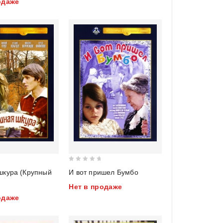
одаже
5
0
шкура (Крупный
И вот пришел Бумбо
out
Нет в продаже
of
одаже
5