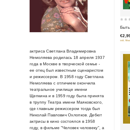
0
Быть
out
€2,9
of
inkl. Mws
5
актриса Светлана Владимировна
Немоляева родилась 18 апреля 1937
года в Москве в творческой семье -
ее отец был известным сценаристом
и режиссером. В 1958 году Светлана
Немоляева с отличием окончила
театральное училище имени
Щепкина и в 1959 году была принята
в труппу Театра имени Маяковского,
где главным режиссером тогда был
Николай Павлович Охлопков. Дебют
актрисы в кино состоялся в 1958
году, в фильме "Человек человеку", а