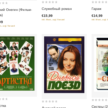
0
0
Гараж
Служебный роман
ний Онегин (Фильм-
out
out
а)
€14,99
€15,99
of
of
inkl. Mwst., zzgl.
inkl. Mwst., zzgl. Versand
5
5
99
t., zzgl. Versand
0
стка
0
Сестры (2
Дневной поезд