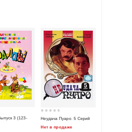
0
ыпуск 3 (123-
Неудача Пуаро. 5 Серий
out
Нет в продаже
of