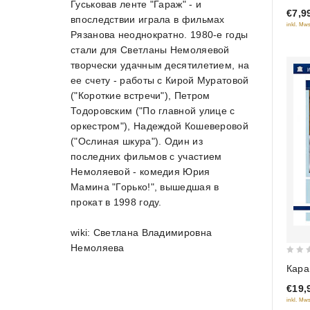
Гуськовав ленте "Гараж" - и
€7,9
of
впоследствии играла в фильмах
inkl. Mws
5
Рязанова неоднократно. 1980-е годы
стали для Светланы Немоляевой
творчески удачным десятилетием, на
ее счету - работы с Кирой Муратовой
("Короткие встречи"), Петром
Тодоровским ("По главной улице с
оркестром"), Надеждой Кошеверовой
("Ослиная шкура"). Один из
последних фильмов с участием
Немоляевой - комедия Юрия
Мамина "Горько!", вышедшая в
прокат в 1998 году.
wiki: Светлана Владимировна
Немоляева
0
Кара
out
€19,
of
inkl. Mws
5