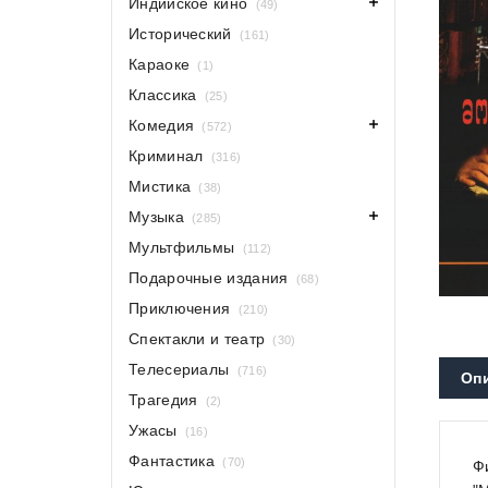
Индийское кино
(49)
Исторический
(161)
Караоке
(1)
Классика
(25)
Комедия
(572)
Криминал
(316)
Мистика
(38)
Музыка
(285)
Мультфильмы
(112)
Подарочные издания
(68)
Приключения
(210)
Спектакли и театр
(30)
Телесериалы
(716)
Оп
Трагедия
(2)
Ужасы
(16)
Фантастика
(70)
Ф