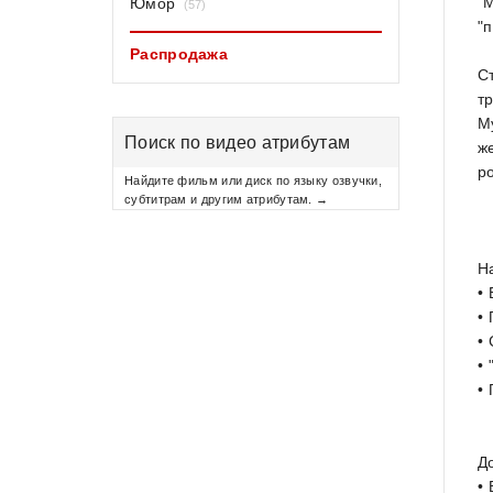
"
Юмор
(57)
"
Распродажа
С
т
М
Поиск по видео атрибутам
ж
р
Найдите фильм или диск по языку озвучки,
субтитрам и другим атрибутам. →
Н
•
•
•
•
•
Д
•