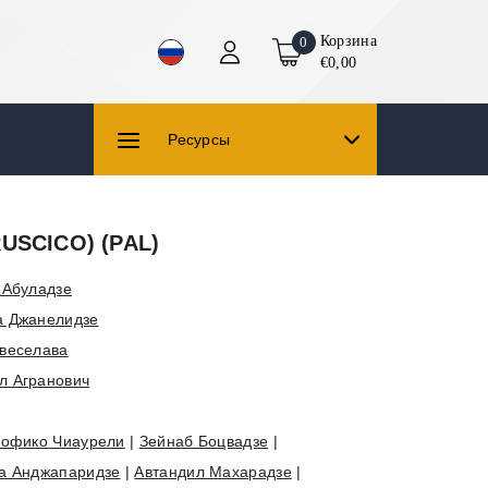
Корзина
0
€0,00
Ресурсы
RUSCICO) (PAL)
 Абуладзе
а Джанелидзе
Квеселава
л Агранович
офико Чиаурели
|
Зейнаб Боцвадзе
|
а Анджапаридзе
|
Автандил Махарадзе
|