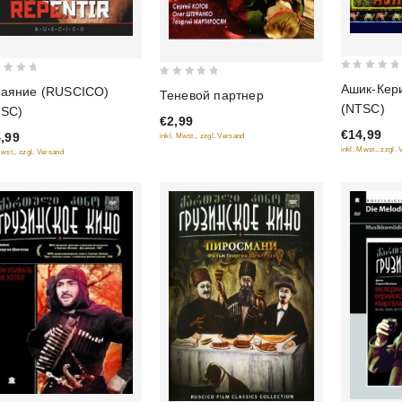
0
0
Ашик-Кер
каяние (RUSCICO)
Теневой партнер
out
out
(NTSC)
TSC)
of
€2,99
of
€14,99
5
,99
inkl. Mwst., zzgl. Versand
5
inkl. Mwst., zzgl.
Mwst., zzgl. Versand