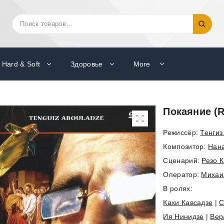
Искать:
Поиск
Hard & Soft
Здоровье
More
Покаяние (
Режиссёр:
Тенгиз
Композитор:
Нан
Cценарий:
Резо 
Оператор:
Михаи
В ролях:
Кахи Кавсадзе
|
С
Ия Нинидзе
|
Вер