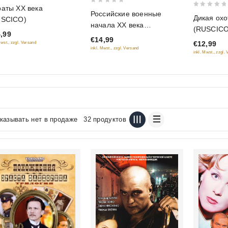
аты XX века
0
0
Российские военные
 of 5
Дикая охо
USCICO)
out
out
начала XX века
(RUSCICO
of
,99
of
(RUSCICO)
€14,99
5
€12,99
Mwst., zzgl. Versand
5
inkl. Mwst., zzgl. Versand
inkl. Mwst., zzgl.
казывать нет в продаже
32 продуктов