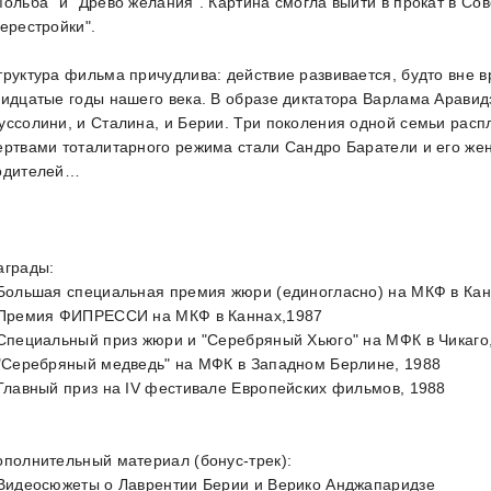
Мольба" и "Древо желания". Картина смогла выйти в прокат в Сов
перестройки".
труктура фильма причудлива: действие развивается, будто вне в
ридцатые годы нашего века. В образе диктатора Варлама Аравидз
уссолини, и Сталина, и Берии. Три поколения одной семьи распл
ертвами тоталитарного режима стали Сандро Баратели и его жена
одителей…
аграды:
 Большая специальная премия жюри (единогласно) на МКФ в Кан
 Премия ФИПРЕССИ на МКФ в Каннах,1987
 Специальный приз жюри и "Серебряный Хьюго" на МФК в Чикаго
 "Серебряный медведь" на МФК в Западном Берлине, 1988
 Главный приз на IV фестивале Европейских фильмов, 1988
ополнительный материал (бонус-трек):
 Видеосюжеты о Лаврентии Берии и Верико Анджапаридзе