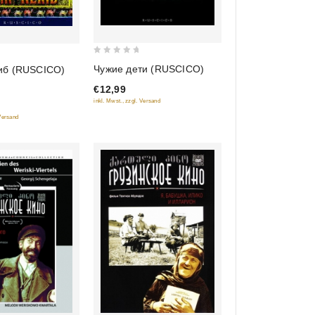
0
Чужие дети (RUSCICO)
иб (RUSCICO)
out
€12,99
of
inkl. Mwst., zzgl. Versand
5
 Versand