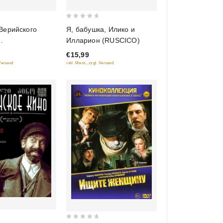
0
Верийского
Я, бабушка, Илико и
out
Илларион (RUSCICO)
of
ированная
€15,99
5
Diamant)
 Versand
inkl. Mwst., zzgl. Versand