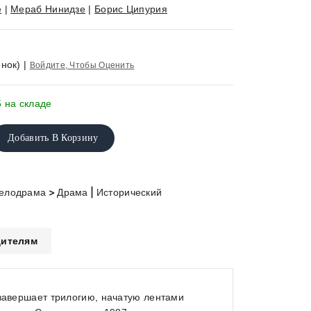
е
|
Мераб Нинидзе
|
Борис Ципурия
нок)
|
Войдите, Чтобы Оценить
5 на складе
Добавить В Корзину
>
|
Мелодрама
Драма
Исторический
ителям
 завершает трилогию, начатую лентами