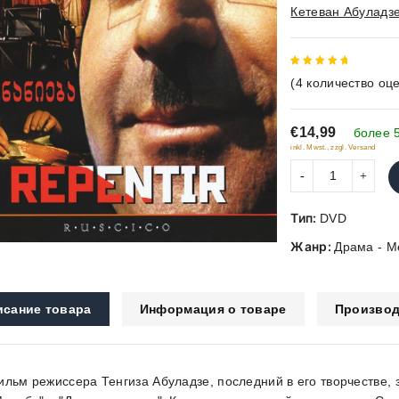
Кетеван Абуладз
5
out of
(
4
количество оце
5
€14,99
более 
inkl. Mwst., zzgl. Versand
Тип:
DVD
Жанр:
Драма - 
исание товара
Информация о товаре
Производ
ильм режиссера Тенгиза Абуладзе, последний в его творчестве,