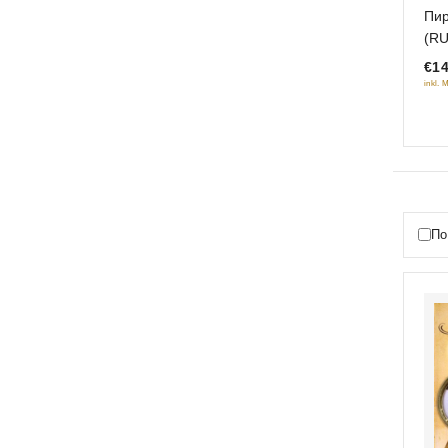
5
Пир
out
(R
€14
inkl. 
По