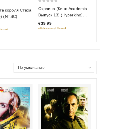
0
Окраина (Кино Academia.
та короля Стаха
out
Выпуск 13) (Hyperkino)
) (NTSC)
of
(RUSCICO) (2 DVD)
€39,99
5
inkl. Mwst., zzgl. Versand
 Versand