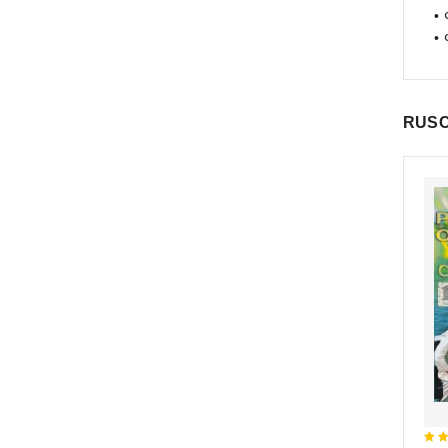
•
•
RUSC