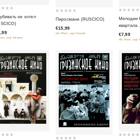
0
0
убивать не хотел
Мелодии 
Пиросмани (RUSCICO)
out
out
USCICO)
квартала
€15,99
of
of
(Реставр
,99
inkl. Mwst., zzgl. Versand
€7,99
5
5
Mwst., zzgl. Versand
версия) (
inkl. Mwst., zzgl.
0