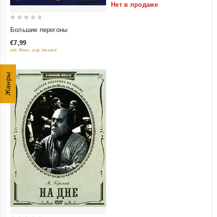
Нет в продаже
5
0
Большие перегоны
out
€7,99
of
inkl. Mwst., zzgl. Versand
5
Жанры