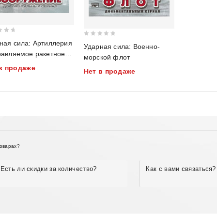
0
ная сила: Артиллерия
Ударная сила: Военно-
out
равляемое ракетное
морской флот
of
ужение
в продаже
Нет в продаже
5
товарах?
Есть ли скидки за количество?
Как с вами связаться?