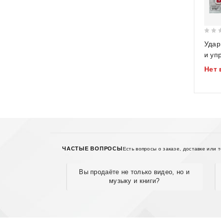
0
Удар
out
и уп
of
воор
Нет 
5
ЧАСТЫЕ ВОПРОСЫ
Есть вопросы о заказе, доставке или 
Вы продаёте не только видео, но и
музыку и книги?