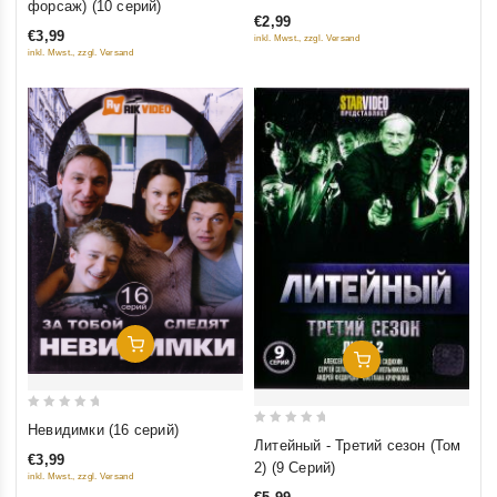
форсаж) (10 серий)
out
of
€2,99
of
€3,99
inkl. Mwst., zzgl. Versand
5
5
inkl. Mwst., zzgl. Versand
Добавить В Корзину
Добавить В Корзину
0
Невидимки (16 серий)
0
out
Литейный - Третий сезон (Том
€3,99
out
of
2) (9 Cерий)
inkl. Mwst., zzgl. Versand
of
5