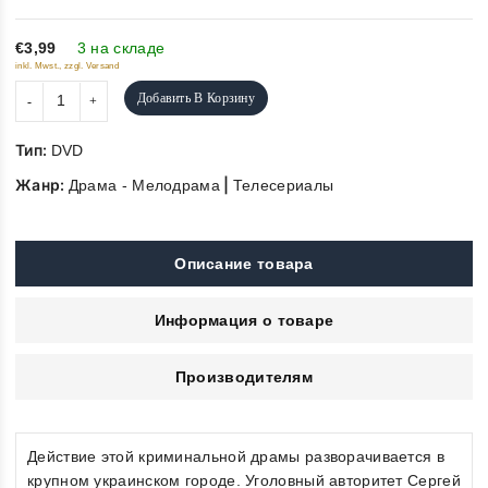
of
5
€3,99
3 на складе
inkl. Mwst., zzgl. Versand
Добавить В Корзину
Тип:
DVD
Жанр:
|
Драма - Мелодрама
Телесериалы
Описание товара
Информация о товаре
Производителям
Действие этой криминальной драмы разворачивается в
крупном украинском городе. Уголовный авторитет Сергей