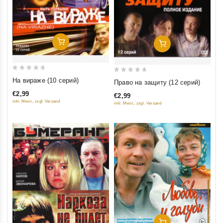
Добавить В Корзину
Добавить В Корзину
0
0
На вираже (10 серий)
Право на защиту (12 серий)
out
out
€2,99
€2,99
of
of
inkl. Mwst., zzgl. Versand
inkl. Mwst., zzgl. Versand
5
5
Добавить В Корзину