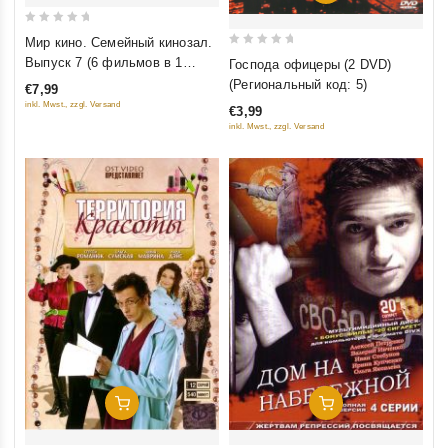
0
Мир кино. Семейный кинозал.
out
0
Выпуск 7 (6 фильмов в 1
Господа офицеры (2 DVD)
of
out
диске)
(Региональный код: 5)
€7,99
5
of
inkl. Mwst., zzgl. Versand
€3,99
5
inkl. Mwst., zzgl. Versand
Добавить В Корзину
Добавить В Корзину