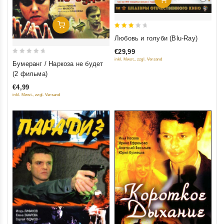
Добавить В Корзину
3
Любовь и голуби (Blu-Ray)
out
€29,99
of 5
0
inkl. Mwst., zzgl. Versand
Бумеранг / Наркоза не будет
out
(2 фильма)
of
€4,99
5
inkl. Mwst., zzgl. Versand