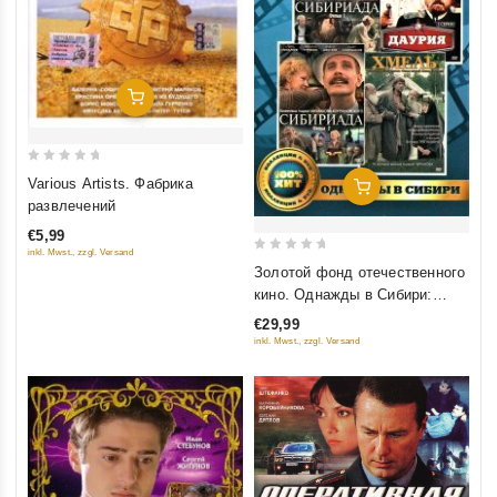
Добавить В Корзину
0
Various Artists. Фабрика
Добавить В Корзину
out
развлечений
of
€5,99
5
inkl. Mwst., zzgl. Versand
0
Золотой фонд отечественного
out
кино. Однажды в Сибири:
of
Сибириада (Фильм 1-2);
€29,99
5
Даурия; Хмель (4 DVD)
inkl. Mwst., zzgl. Versand