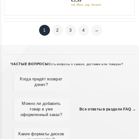
€5,99
5
inkl. Mwst., zzgl. Versand
1
2
3
4
→
ЧАСТЫЕ ВОПРОСЫ
Есть вопросы о заказе, доставке или товарах?
Когда придёт возврат
денег?
Можно ли добавить
товар в уже
Все ответы в разделе FAQ →
оформленный заказ?
Какие форматы дисков