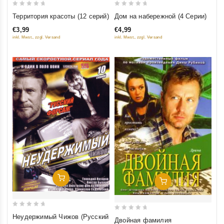
0
0
Территория красоты (12 серий)
Дом на набережной (4 Серии)
out
out
€3,99
€4,99
of
of
inkl. Mwst., zzgl. Versand
inkl. Mwst., zzgl. Versand
5
5
Добавить В Корзину
Добавить В Корзину
0
0
Неудержимый Чижов (Русский
Двойная фамилия
out