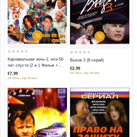
Добавить В Корзину
Добавить В Корзину
0
0
Карнавальная ночь-2, или 50
Вызов 3 (8 серий)
out
out
лет спустя (2 в 1 Фильм +
€2,99
of
of
мюзикл)
€7,99
inkl. Mwst., zzgl. Versand
5
5
inkl. Mwst., zzgl. Versand