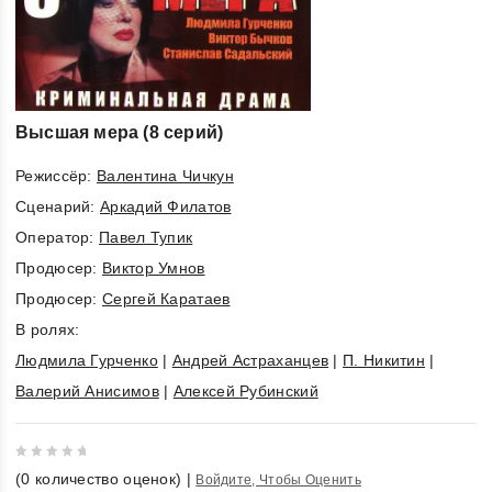
Высшая мера (8 серий)
Режиссёр:
Валентина Чичкун
Cценарий:
Аркадий Филатов
Оператор:
Павел Тупик
Продюсер:
Виктор Умнов
Продюсер:
Сергей Каратаев
В ролях:
Людмила Гурченко
|
Андрей Астраханцев
|
П. Никитин
|
Валерий Анисимов
|
Алексей Рубинский
0
(
0
количество оценок)
|
Войдите, Чтобы Оценить
out