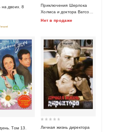
0
Приключения Шерлока
 на двоих. 8
out
Холмса и доктора Ватсона:
of
Король шантажа.
Нет в продаже
5
Смертельная схватка.
 Versand
Охота на тигра
0
Личная жизнь директора
день. Том 13.
out