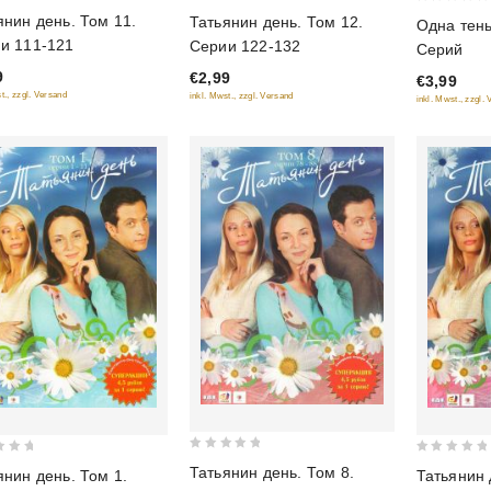
5
0
янин день. Том 11.
Татьянин день. Том 12.
Одна тень
out of 5
out
и 111-121
Серии 122-132
Серий
of
9
€2,99
€3,99
5
t., zzgl. Versand
inkl. Mwst., zzgl. Versand
inkl. Mwst., zzgl.
0
0
Татьянин день. Том 8.
янин день. Том 1.
Татьянин 
out
out