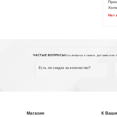
Прик
out
Холм
of
Нет 
5
ЧАСТЫЕ ВОПРОСЫ
Есть вопросы о заказе, доставке или 
Есть ли скидки за количество?
Магазин
К Ваши