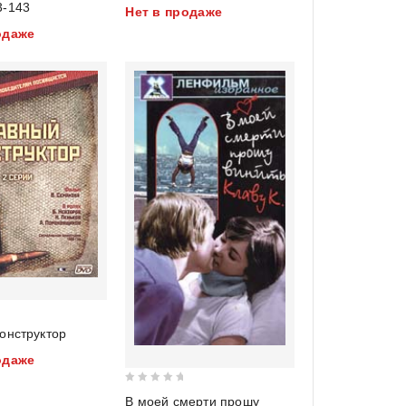
3-143
Нет в продаже
of
одаже
5
онструктор
одаже
0
В моей смерти прошу