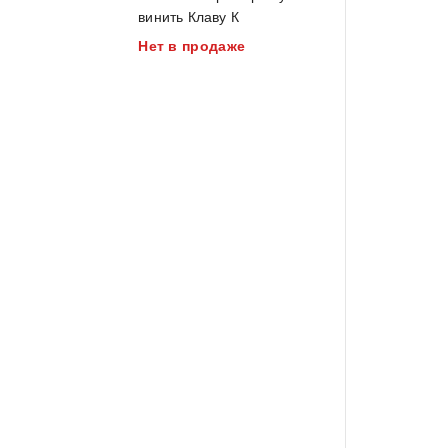
out
винить Клаву К
of
Нет в продаже
5