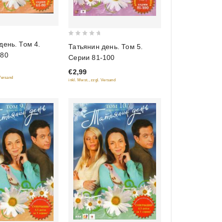
0
день. Том 4.
Татьянин день. Том 5.
out
-80
Серии 81-100
of
€2,99
5
 Versand
inkl. Mwst., zzgl. Versand