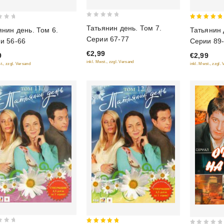
0
5
Татьянин день. Том 7.
янин день. Том 6.
Татьянин 
out
out of 5
Серии 67-77
и 56-66
Серии 89
of
€2,99
5
9
€2,99
inkl. Mwst., zzgl. Versand
t., zzgl. Versand
inkl. Mwst., zzgl.