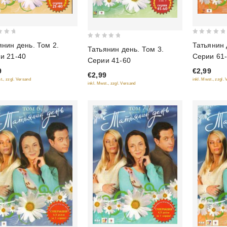
0
0
янин день. Том 2.
Татьянин 
Татьянин день. Том 3.
out
out
и 21-40
Серии 61
Серии 41-60
of
of
9
€2,99
5
€2,99
5
t., zzgl. Versand
inkl. Mwst., zzgl.
inkl. Mwst., zzgl. Versand