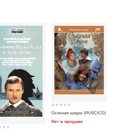
0
Ослиная шкура (RUSCICO)
out
Нет в продаже
of
5