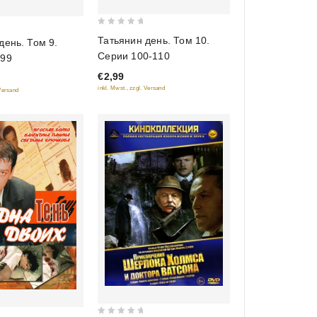
0
Татьянин день. Том 10.
день. Том 9.
out
Серии 100-110
-99
of
€2,99
5
inkl. Mwst., zzgl. Versand
 Versand