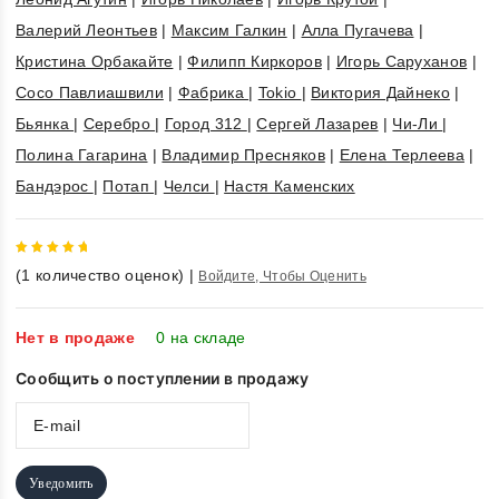
Валерий Леонтьев
|
Максим Галкин
|
Алла Пугачева
|
Кристина Орбакайте
|
Филипп Киркоров
|
Игорь Саруханов
|
Сосо Павлиашвили
|
Фабрика
|
Tokio
|
Виктория Дайнеко
|
Бьянка
|
Серебро
|
Город 312
|
Сергей Лазарев
|
Чи-Ли
|
Полина Гагарина
|
Владимир Пресняков
|
Елена Терлеева
|
Бандэрос
|
Потап
|
Челси
|
Настя Каменских
5
out of
(
1
количество оценок)
|
Войдите, Чтобы Оценить
5
Нет в продаже
0 на складе
Сообщить о поступлении в продажу
Уведомить