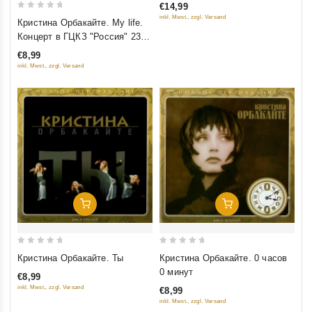
€14,99
5
0
inkl. Mwst., zzgl. Versand
Кристина Орбакайте. My life.
out
Концерт в ГЦКЗ "Россия" 23
of
Октября 2005
€8,99
5
inkl. Mwst., zzgl. Versand
Добавить В Корзину
Добавить В Корзину
0
0
Кристина Орбакайте. Ты
Кристина Орбакайте. 0 часов
out
out
0 минут
€8,99
of
of
inkl. Mwst., zzgl. Versand
€8,99
5
5
inkl. Mwst., zzgl. Versand