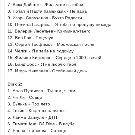
7. Вика Дайнеко - Фильм не о любви
8. Потап и Настя Каменских - Не пара
9. Игорь Саруханов - Бухта Радости
10. Полина Гагарина - Я тебя не пропущу никогда
11. Валерий Леонтьев - Криминал-танго
12. Виа Гра - Поцелуи
13. Сергей Трофимов - Московская песня
14. Челси - Я к тебе не подойду
15. Филипп Киркоров - Сердце в 1000 свечей
16. Банд'Эрос - Я не люблю тебя
17. Игорь Николаев - Особенный день
Disk 2:
1. Алла Пугачева - Ты там, я там
2. Чи-Ли - Седце
3. Бьянка - Про лето
4. Токио - Когда ты плачешь
5. Лайма Вайкуле - ДТП
6. Тимати feat. DJ Dlee - В клубе
7. Елена Терлеева - Солнце