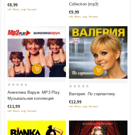
out of
out
Collection (mp3)
€8,99
5
of
inkl. Mwst., zzgl. Versand
€9,99
5
inkl. Mwst., zzgl. Versand
Добавить В Корзину
Добавить В Корзину
0
0
Анжелика Варум. MP3 Play.
Валерия. По серпантину
out
out
Музыкальная коллекция
€12,99
of
of
€11,99
inkl. Mwst., zzgl. Versand
5
5
inkl. Mwst., zzgl. Versand