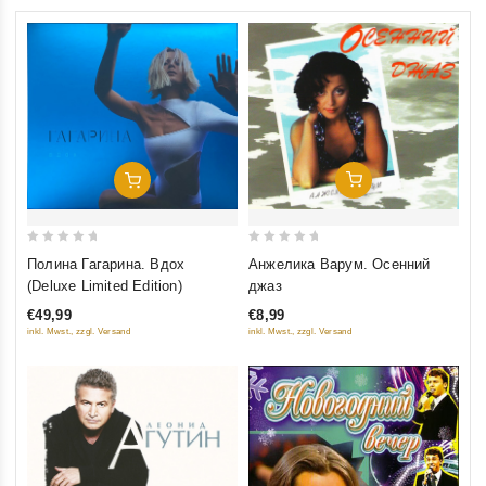
Добавить В Корзину
Добавить В Корзину
0
0
Анжелика Варум. Осенний
Полина Гагарина. Вдох
out
out
джаз
(Deluxe Limited Edition)
of
of
€8,99
€49,99
5
5
inkl. Mwst., zzgl. Versand
inkl. Mwst., zzgl. Versand