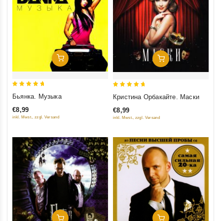
Добавить В Корзину
Добавить В Корзину
5
5
Бьянка. Музыка
Кристина Орбакайте. Маски
out of 5
out of 5
€8,99
€8,99
inkl. Mwst., zzgl. Versand
inkl. Mwst., zzgl. Versand
Добавить В Корзину
Добавить В Корзину