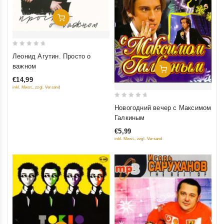
Добавить В Корзину
0
Леонид Агутин. Просто о
out
важном
Добавить В Корзину
of
€14,99
5
inkl. Mwst., zzgl. Versand
0
Новогодний вечер с Максимом
out
Галкиным
of
€5,99
5
inkl. Mwst., zzgl. Versand