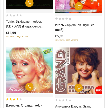
Добавить В Корзину
Добавить В Корзину
0
Tokio. Выбираю любовь
0
out
Игорь Саруханов. Лучшее
(CD+DVD) (Подарочное
out
of
(mp3)
издание)
€14,99
of
5
€5,99
inkl. Mwst., zzgl. Versand
5
inkl. Mwst., zzgl. Versand
Добавить В Корзину
Добавить В Корзину
4
0
Валерия. Страна любви
Анжелика Варум. Grand