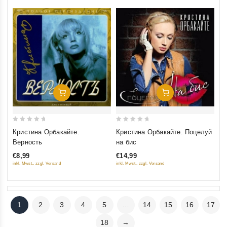
Добавить В Корзину
Добавить В Корзину
0
0
Кристина Орбакайте.
Кристина Орбакайте. Поцелуй
out
out
Верность
на бис
of
of
€8,99
€14,99
5
5
inkl. Mwst., zzgl. Versand
inkl. Mwst., zzgl. Versand
1
2
3
4
5
…
14
15
16
17
18
→