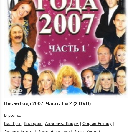
Песня Года 2007. Часть 1 и 2 (2 DVD)
В ролях:
Виа Гра
|
Валерия
|
Анжелика Варум
|
София Ротару
|
Леонид Агутин
|
Игорь Николаев
|
Игорь Крутой
|