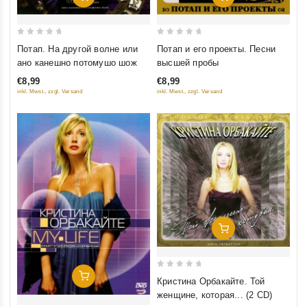
0
0
Потап. На другой волне или
Потап и его проекты. Песни
out
out
ано канешно потомушо шож
высшей пробы
of
of
€8,99
€8,99
5
5
inkl. Mwst., zzgl. Versand
inkl. Mwst., zzgl. Versand
Добавить В Корзину
0
Добавить В Корзину
Кристина Орбакайте. Той
out
женщине, которая... (2 CD)
of