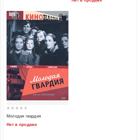
Нет в продаже
5
0
Молодая гвардия
out
Нет в продаже
of
5