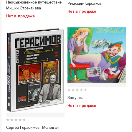
0
Необыкновенное путешествие
Римский-Корсаков
out
out
Мишки Стрекачева
Нет в продаже
of
of
Нет в продаже
5
5
0
Золушка
out
Нет в продаже
of
5
0
Сергей Герасимов: Молодая
out