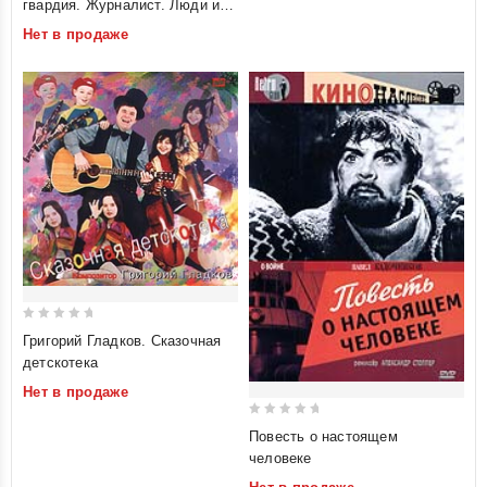
гвардия. Журналист. Люди и
of
звери (3 DVD) (RUSCICO)
Нет в продаже
5
0
Григорий Гладков. Сказочная
out
детскотека
of
Нет в продаже
5
0
Повесть о настоящем
out
человеке
of