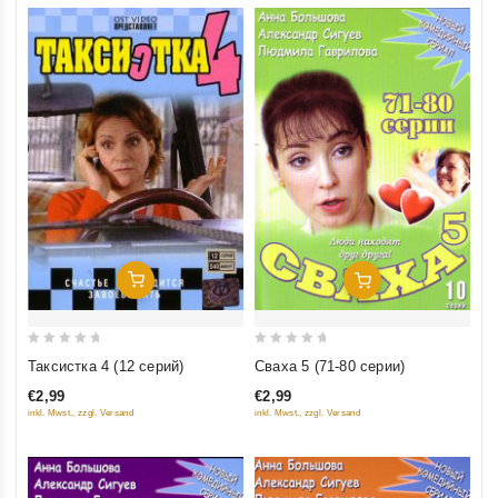
Добавить В Корзину
Добавить В Корзину
0
0
Таксистка 4 (12 серий)
Сваха 5 (71-80 серии)
out
out
€2,99
€2,99
of
of
inkl. Mwst., zzgl. Versand
inkl. Mwst., zzgl. Versand
5
5