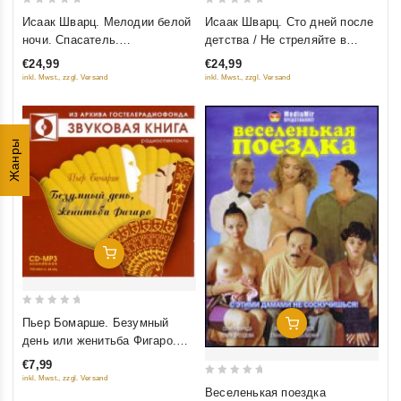
0
0
Исаак Шварц. Мелодии белой
Исаак Шварц. Сто дней после
out
out
ночи. Спасатель.
детства / Не стреляйте в
of
of
Станционный смотритель
белых лебедей
€24,99
€24,99
5
5
inkl. Mwst., zzgl. Versand
inkl. Mwst., zzgl. Versand
Жанры
Добавить В Корзину
0
Пьер Бомарше. Безумный
Добавить В Корзину
out
день или женитьба Фигаро.
of
Радиоспектакль (аудиокнига
€7,99
5
mp3)
inkl. Mwst., zzgl. Versand
0
Веселенькая поездка