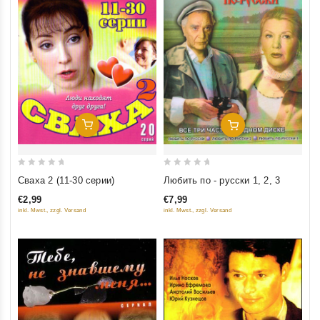
Добавить В Корзину
Добавить В Корзину
0
0
Сваха 2 (11-30 серии)
Любить по - русски 1, 2, 3
out
out
€2,99
€7,99
of
of
inkl. Mwst., zzgl. Versand
inkl. Mwst., zzgl. Versand
5
5