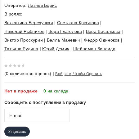
Оператор:
Лизнев Борис
В ролях:
Валентина Березуцкая
|
Светлана Крючкова
|
Николай Рыбников
|
Вера Глаголева
|
Вера Васильева
|
Виктор Проскурин
|
Белла Маневич
|
Федор Одиноков
|
Татьяна Рудина
|
Юрий Демич
|
Шейнеман Зинаида
0
(
0
количество оценок)
|
Войдите, Чтобы Оценить
out
of
5
Нет в продаже
0 на складе
Сообщить о поступлении в продажу
Уведомить