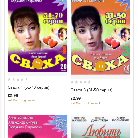
Добавить В Корзину
Добавить В Корзину
0
Сваха 4 (51-70 серии)
0
Сваха 3 (31-50 серии)
out
out
€2,99
of
€2,99
of
inkl. Mwst., zzgl. Versand
inkl. Mwst., zzgl. Versand
5
5