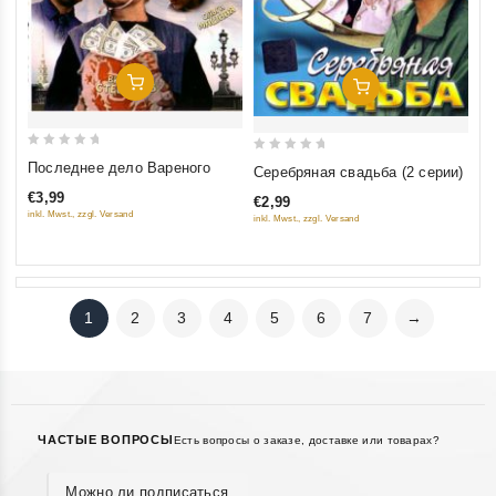
Добавить В Корзину
Добавить В Корзину
0
0
Последнее дело Вареного
Серебряная свадьба (2 серии)
out
out
€3,99
€2,99
of
of
inkl. Mwst., zzgl. Versand
inkl. Mwst., zzgl. Versand
5
5
1
2
3
4
5
6
7
→
ЧАСТЫЕ ВОПРОСЫ
Есть вопросы о заказе, доставке или товарах?
Можно ли подписаться