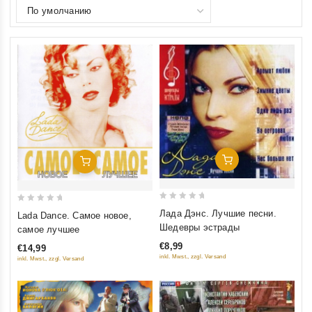
Добавить В Корзину
Добавить В Корзину
0
0
Лада Дэнс. Лучшие песни.
Lada Dance. Самое новое,
out
out
Шедевры эстрады
самое лучшее
of
of
€8,99
€14,99
5
5
inkl. Mwst., zzgl. Versand
inkl. Mwst., zzgl. Versand