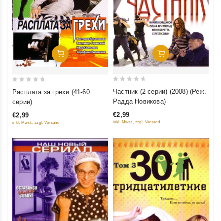
Добавить В Корзину
Добавить В Корзину
0
0
Частник (2 серии) (2008) (Реж.
Расплата за грехи (41-60
out
out
Радда Новикова)
серии)
of
of
€2,99
€2,99
5
5
inkl. Mwst., zzgl. Versand
inkl. Mwst., zzgl. Versand