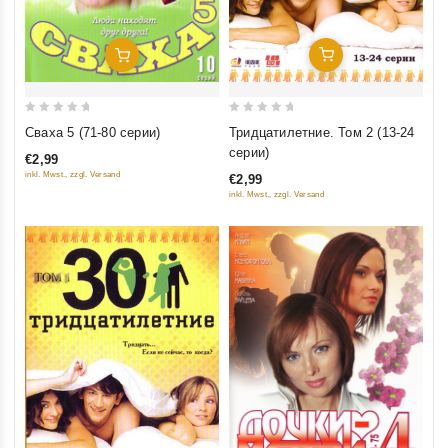
Добавить В Корзину
Добавить В Корзину
0
0
Тридцатилетние. Том 2 (13-24
Сваха 5 (71-80 серии)
out
out
серии)
€2,99
of
of
inkl. Mwst., zzgl. Versand
€2,99
5
5
inkl. Mwst., zzgl. Versand