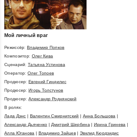
Мой личный враг
Режиссёр:
Владимир Попков
Композитор:
Олег Кива
Cценарий:
Татьяна Устинова
Оператор:
Олег Топоев
Продюсер:
Евгений Гиндилис
Продюсер:
Игорь Толстунов
Продюсер:
Александр Роднянский
В ролях:
Лада Дэнс
|
Валентин Смирнитский
|
Анна Большова
|
Александр Дьяченко
|
Дмитрий Щербина
|
Ирина Гринева
|
Алла Юганова
|
Владимир Зайцев
|
Эвклид Кюрдзидис