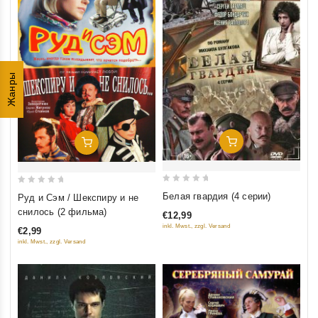
Жанры
Добавить В Корзину
Добавить В Корзину
0
0
Белая гвардия (4 серии)
Руд и Сэм / Шекспиру и не
out
out
снилось (2 фильма)
€12,99
of
of
inkl. Mwst., zzgl. Versand
€2,99
5
5
inkl. Mwst., zzgl. Versand