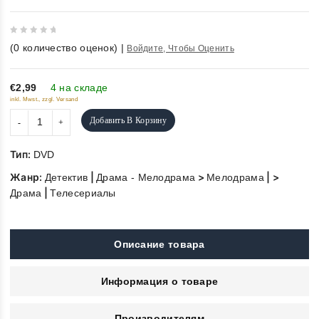
0
(
0
количество оценок)
|
Войдите, Чтобы Оценить
out
of
5
€2,99
4 на складе
inkl. Mwst., zzgl. Versand
Добавить В Корзину
Тип:
DVD
Жанр:
|
>
| >
Детектив
Драма - Мелодрама
Мелодрама
|
Драма
Телесериалы
Описание товара
Информация о товаре
Производителям