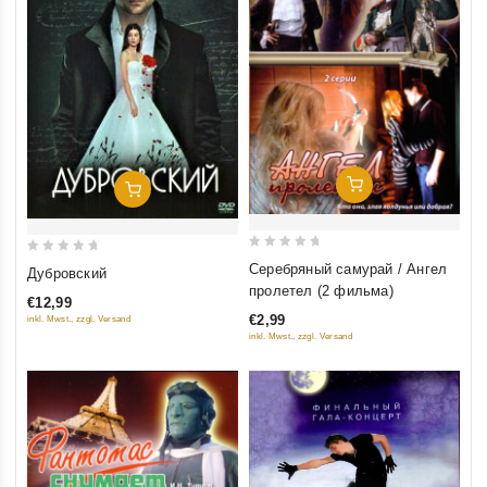
Добавить В Корзину
Добавить В Корзину
0
0
Серебряный самурай / Ангел
Дубровский
out
out
пролетел (2 фильма)
€12,99
of
of
€2,99
inkl. Mwst., zzgl. Versand
5
5
inkl. Mwst., zzgl. Versand