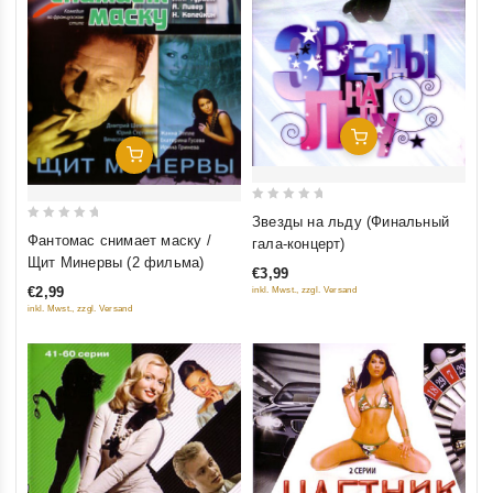
Добавить В Корзину
Добавить В Корзину
0
Звезды на льду (Финальный
0
out
Фантомас снимает маску /
гала-концерт)
out
of
Щит Минервы (2 фильма)
€3,99
of
5
€2,99
inkl. Mwst., zzgl. Versand
5
inkl. Mwst., zzgl. Versand