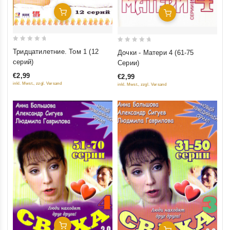
Добавить В Корзину
Добавить В Корзину
0
0
Тридцатилетние. Том 1 (12
Дочки - Матери 4 (61-75
out
out
серий)
Серии)
of
of
€2,99
€2,99
5
5
inkl. Mwst., zzgl. Versand
inkl. Mwst., zzgl. Versand
Добавить В Корзину
Добавить В Корзину