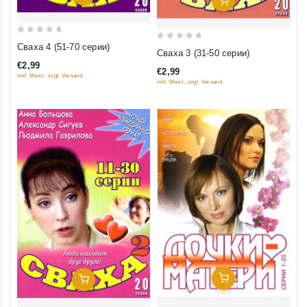
0
Сваха 4 (51-70 серии)
0
Сваха 3 (31-50 серии)
out
out
€2,99
of
€2,99
of
inkl. Mwst., zzgl. Versand
inkl. Mwst., zzgl. Versand
5
5
Добавить В Корзину
Добавить В Корзину