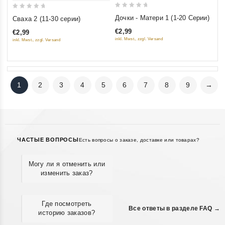
0
0
Дочки - Матери 1 (1-20 Серии)
Сваха 2 (11-30 серии)
out
out
€2,99
€2,99
of
of
inkl. Mwst., zzgl. Versand
inkl. Mwst., zzgl. Versand
5
5
1
2
3
4
5
6
7
8
9
→
ЧАСТЫЕ ВОПРОСЫ
Есть вопросы о заказе, доставке или товарах?
Могу ли я отменить или
изменить заказ?
Где посмотреть
Все ответы в разделе FAQ →
историю заказов?