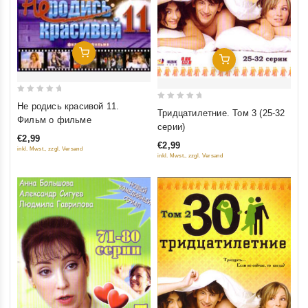
Добавить В Корзину
Добавить В Корзину
0
Не родись красивой 11.
0
Тридцатилетние. Том 3 (25-32
out
Фильм о фильме
out
серии)
of
of
€2,99
5
€2,99
inkl. Mwst., zzgl. Versand
5
inkl. Mwst., zzgl. Versand