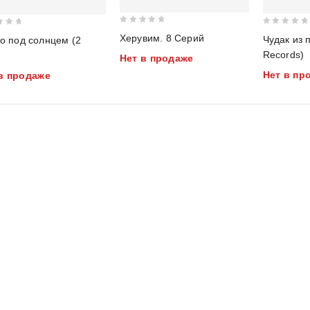
0
0
Херувим. 8 Серий
Чудак из 
о под солнцем (2
out
out
Records)
)
Нет в продаже
of
of
Нет в пр
5
в продаже
5