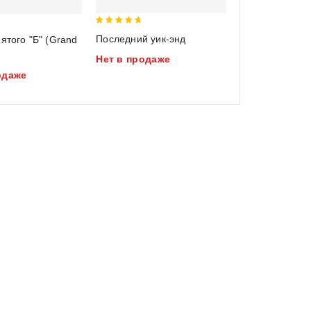
5
Последний уик-энд
пятого "Б" (Grand
out of 5
Нет в продаже
одаже