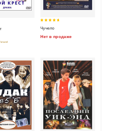
5
Чучело
т
out of 5
Нет в продаже
 Versand