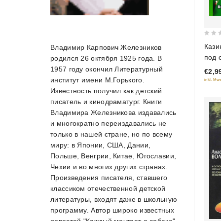
0
Кази
Владимир Карпович Железников
out
под 
родился 26 октября 1925 года. В
of
1957 году окончил Литературный
€2,9
5
институт имени М.Горького.
inkl. Mws
Известность получил как детский
писатель и кинодраматург. Книги
Владимира Железникова издавались
и многократно переиздавались не
только в нашей стране, но по всему
миру: в Японии, США, Дании,
Польше, Венгрии, Китае, Югославии,
Чехии и во многих других странах.
Произведения писателя, ставшего
классиком отечественной детской
литературы, входят даже в школьную
программу. Автор широко известных