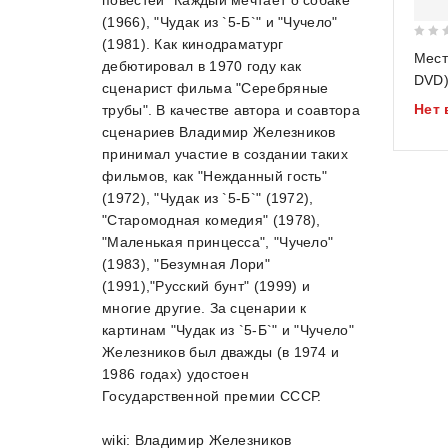
повестей "Каждый мечтает о собаке"
(1966), "Чудак из `5-Б`" и "Чучело"
(1981). Как кинодраматург
0
Мест
дебютировал в 1970 году как
out
DVD
сценарист фильма "Серебряные
of
Нет 
трубы". В качестве автора и соавтора
5
сценариев Владимир Железников
принимал участие в создании таких
фильмов, как "Нежданный гость"
(1972), "Чудак из `5-Б`" (1972),
"Старомодная комедия" (1978),
"Маленькая принцесса", "Чучело"
(1983), "Безумная Лори"
(1991),"Русский бунт" (1999) и
многие другие. За сценарии к
картинам "Чудак из `5-Б`" и "Чучело"
Железников был дважды (в 1974 и
1986 годах) удостоен
Государственной премии СССР.
wiki: Владимир Железников