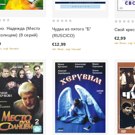
0
0
но. Надежда (Место
Чудак из пятого "Б"
Свой крес
out
out
солнцем) (8 серий)
(RUSCICO)
€2,99
of
of
9
€12,99
inkl. Mwst., zzgl.
5
5
t., zzgl. Versand
inkl. Mwst., zzgl. Versand