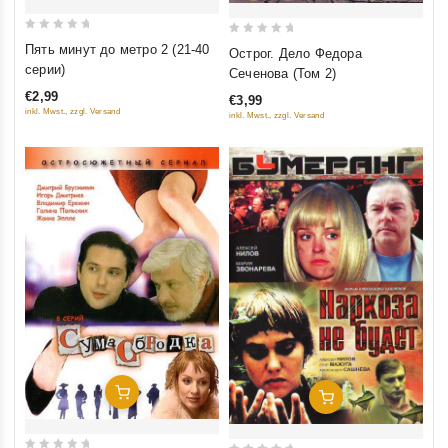
0
0
Пять минут до метро 2 (21-40
Острог. Дело Федора
out
out
серии)
Сеченова (Том 2)
of
of
€2,99
€3,99
5
5
inkl. Mwst., zzgl. Versand
inkl. Mwst., zzgl. Versand
Добавить В Корзину
Добавить В Корзину