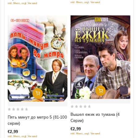
of
inkl. Mwst., zzgl. Versand
inkl. Mwst., zzgl. Versand
5
5
Добавить В Корзину
Добавить В Корзину
0
Вышел ежик из тумана (4
0
Пять минут до метро 5 (81-100
out
Серии)
out
серии)
of
of
€2,99
5
€2,99
5
inkl. Mwst., zzgl. Versand
inkl. Mwst., zzgl. Versand