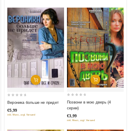
Добавить В Корзину
Добавить В Корзину
0
0
Позвони в мою дверь (4
Вероника больше не придет
out
out
серии)
€5,99
of
of
inkl. Mwst., zzgl. Versand
€3,99
5
5
inkl. Mwst., zzgl. Versand