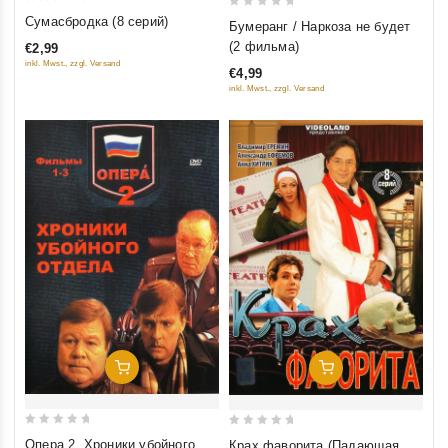
0
0
Сумасбродка (8 серий)
Бумеранг / Наркоза не будет
out
out
(2 фильма)
€2,99
of
of
inkl. Mwst., zzgl. Versand
€4,99
5
5
inkl. Mwst., zzgl. Versand
Добавить В Корзину
Добавить В Корзину
0
0
Опера 2. Хроники убойного
Крах фаворита (Падающая