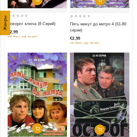
Добавить В Корзину
Жанры
0
0
Поворот ключа (8 Серий)
Пять минут до метро 4 (61-80
out
out
серии)
€2,99
of
of
inkl. Mwst., zzgl. Versand
€2,99
5
5
inkl. Mwst., zzgl. Versand
Добавить В Корзину
Добавить В Корзину