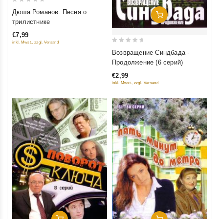
0
Дюша Романов. Песня о
Добавить В Корзину
out
трилистнике
of
€7,99
5
inkl. Mwst., zzgl. Versand
0
Возвращение Синдбада -
out
Продолжение (6 серий)
of
€2,99
5
inkl. Mwst., zzgl. Versand
Добавить В Корзину