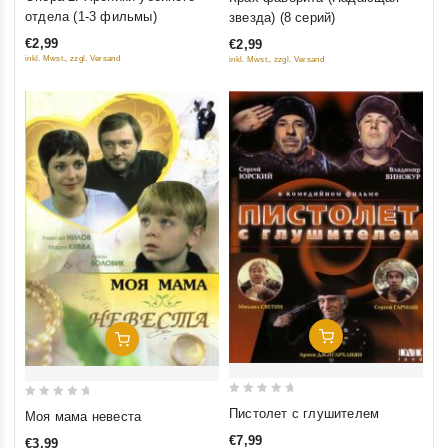
out
out
отдела (1-3 фильмы)
звезда) (8 серий)
of
of
€2,99
€2,99
5
5
inkl. Mwst., zzgl. Versand
inkl. Mwst., zzgl. Versand
Добавить В Корзину
Добавить В Корзину
0
0
Пистолет с глушителем
Моя мама невеста
out
out
€7,99
€3,99
of