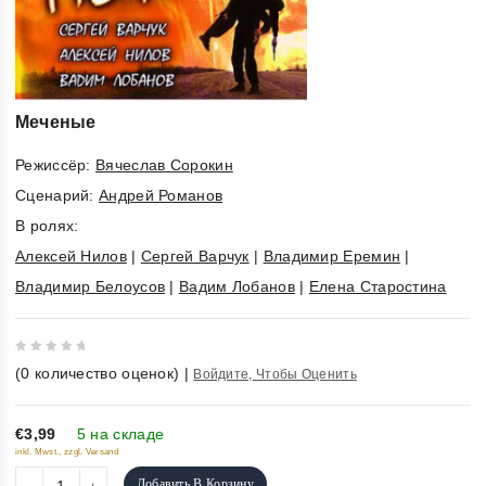
Меченые
Режиссёр:
Вячеслав Сорокин
Cценарий:
Андрей Романов
В ролях:
Алексей Нилов
|
Сергей Варчук
|
Владимир Еремин
|
Владимир Белоусов
|
Вадим Лобанов
|
Елена Старостина
0
(
0
количество оценок)
|
Войдите, Чтобы Оценить
out
of
5
€3,99
5 на складе
inkl. Mwst., zzgl. Versand
Добавить В Корзину