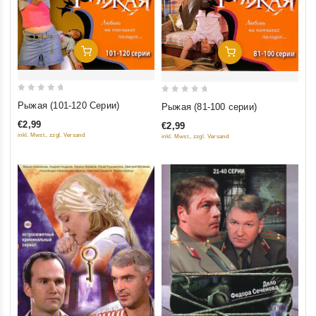
Добавить В Корзину
Добавить В Корзину
0
0
Рыжая (101-120 Серии)
Рыжая (81-100 серии)
out
out
€2,99
€2,99
of
of
inkl. Mwst., zzgl. Versand
inkl. Mwst., zzgl. Versand
5
5