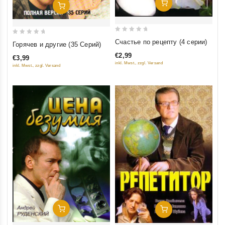
Добавить В Корзину
Добавить В Корзину
0
0
Счастье по рецепту (4 серии)
Горячев и другие (35 Серий)
out
out
€2,99
€3,99
of
of
inkl. Mwst., zzgl. Versand
inkl. Mwst., zzgl. Versand
5
5
Добавить В Корзину
Добавить В Корзину