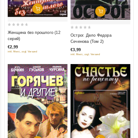
Добавить В Корзину
Добавить В Корзину
0
Женщина без прошлого (12
0
Острог. Дело Федора
out
серий)
out
Сеченова (Том 2)
of
of
€2,99
5
€3,99
5
inkl. Mwst., zzgl. Versand
inkl. Mwst., zzgl. Versand