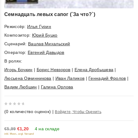
Семнадцать левых сапог (`За что?`)
Режиссёр:
Илья Гурин
Композитор:
Юрий Буцко
Cценарий:
Вацлав Михальский
Оператор:
Евгений Давыдов
В ролях:
Игорь Бочкин
|
Борис Невзоров
|
Елена Дробышева
|
Люсьена Овчинникова
|
Иван Лапиков
|
Геннадий Фролов
|
Вадим Любшин
|
Галина Орлова
0
(
0
количество оценок)
|
Войдите, Чтобы Оценить
out
of
5
€5,99
€1,20
4 на складе
inkl. Mwst., zzgl. Versand