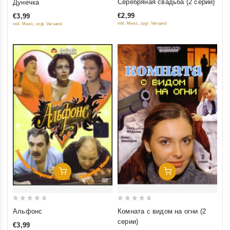
Серебряная свадьба (2 серии)
Дунечка
out
out
€2,99
€3,99
of
of
inkl. Mwst., zzgl. Versand
inkl. Mwst., zzgl. Versand
5
5
Добавить В Корзину
Добавить В Корзину
0
0
Комната с видом на огни (2
Альфонс
out
out
серии)
€3,99
of
of