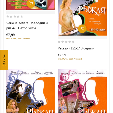
Добавить В Корзину
0
Various Artists. Мелодии и
out
ритмы. Ретро хиты
Добавить В Корзину
of
€7,99
5
inkl. Mwst., zzgl. Versand
0
Рыжая (121-140 серии)
out
€2,99
Жанры
of
inkl. Mwst., zzgl. Versand
5