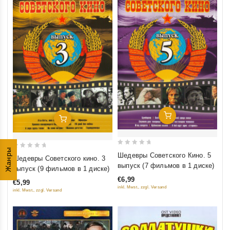
Добавить В Корзину
Добавить В Корзину
Жанры
0
0
Шедевры Советского Кино. 5
Шедевры Советского кино. 3
out
out
выпуск (7 фильмов в 1 диске)
выпуск (9 фильмов в 1 диске)
of
of
€6,99
€5,99
5
5
inkl. Mwst., zzgl. Versand
inkl. Mwst., zzgl. Versand