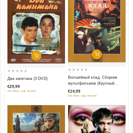
Добавить В Корзину
Добавить В Корзину
0
0
Волшебный клад. Сборник
Два капитана (3 DVD)
out
out
мультфильмов (Крупный
€29,99
of
of
план)
€14,99
inkl. Mwst., zzgl. Versand
5
5
inkl. Mwst., zzgl. Versand