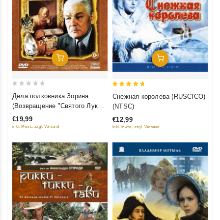
Добавить В Корзину
Добавить В Корзину
0
5
Дела полковника Зорина
Снежная королева (RUSCICO)
out
out of 5
(Возвращение "Святого Луки",
(NTSC)
of
Чёрный Принц, Версия
€19,99
€12,99
5
полковника Зорина) (3 DVD)
inkl. Mwst., zzgl. Versand
inkl. Mwst., zzgl. Versand