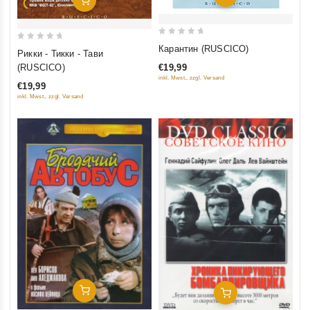
0
0
Карантин (RUSCICO)
Рикки - Тикки - Тави
out
out
€19,99
(RUSCICO)
of
of
inkl. Mwst., zzgl. Versand
€19,99
5
5
inkl. Mwst., zzgl. Versand
Добавить В Корзину
Добавить В Корзину