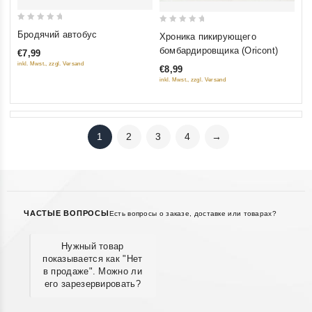
0
0
Бродячий автобус
Хроника пикирующего
out
out
бомбардировщика (Oricont)
€7,99
of
of
inkl. Mwst., zzgl. Versand
€8,99
5
5
inkl. Mwst., zzgl. Versand
1
2
3
4
→
ЧАСТЫЕ ВОПРОСЫ
Есть вопросы о заказе, доставке или товарах?
Нужный товар
показывается как "Нет
в продаже". Можно ли
его зарезервировать?