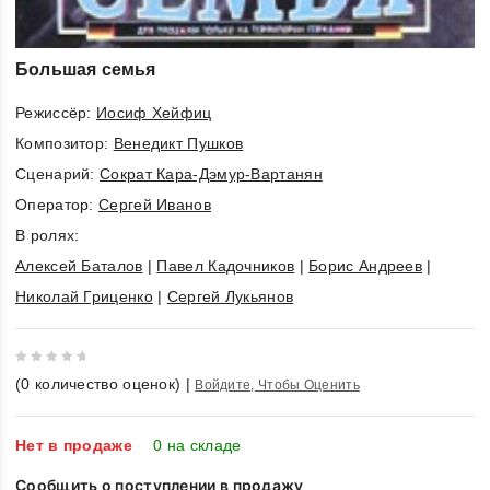
Большая семья
Режиссёр:
Иосиф Хейфиц
Композитор:
Венедикт Пушков
Cценарий:
Сократ Кара-Дэмур-Вартанян
Оператор:
Сергей Иванов
В ролях:
Алексей Баталов
|
Павел Кадочников
|
Борис Андреев
|
Николай Гриценко
|
Сергей Лукьянов
0
(
0
количество оценок)
|
Войдите, Чтобы Оценить
out
of
5
Нет в продаже
0 на складе
Сообщить о поступлении в продажу