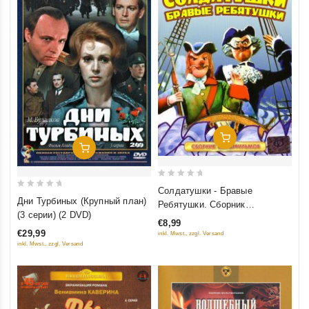
Добавить В Корзину
Добавить В Корзину
0
Солдатушки - Бравые
0
out
Дни Турбиных (Крупный план)
Ребятушки. Сборник
out
of
(3 серии) (2 DVD)
мультфильмов
€8,99
of
5
€29,99
inkl. Mwst., zzgl. Versand
5
inkl. Mwst., zzgl. Versand