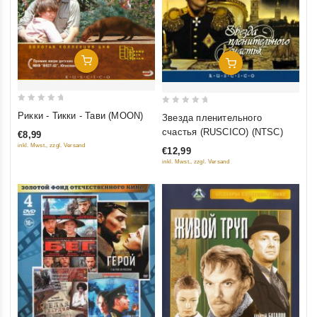
Добавить В Корзину
Добавить В Корзину
0
0
Рикки - Тикки - Тави (MOON)
Звезда пленительного
out
out
счастья (RUSCICO) (NTSC)
€8,99
of
of
inkl. Mwst., zzgl. Versand
€12,99
5
5
inkl. Mwst., zzgl. Versand