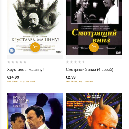
Добавить В Корзину
Добавить В Корзину
0
0
Смотрящий вниз (4 серий)
Хрусталев, машину!
out
out
€2,99
€14,99
of
of
inkl. Mwst., zzgl. Versand
inkl. Mwst., zzgl. Versand
5
5