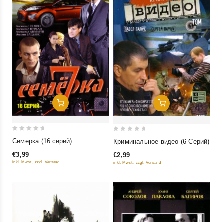
Добавить В Корзину
Добавить В Корзину
0
0
Семерка (16 серий)
Криминальное видео (6 Cерий)
out
out
€3,99
€2,99
of
of
inkl. Mwst., zzgl. Versand
inkl. Mwst., zzgl. Versand
5
5