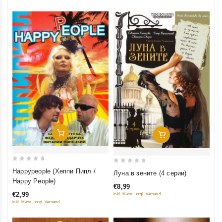
2)
Добавить В Корзину
Добавить В Корзину
0
0
Happypeople (Хеппи Пипл /
Луна в зените (4 серии)
out
out
Happy People)
€8,99
of
of
€2,99
inkl. Mwst., zzgl. Versand
5
5
inkl. Mwst., zzgl. Versand