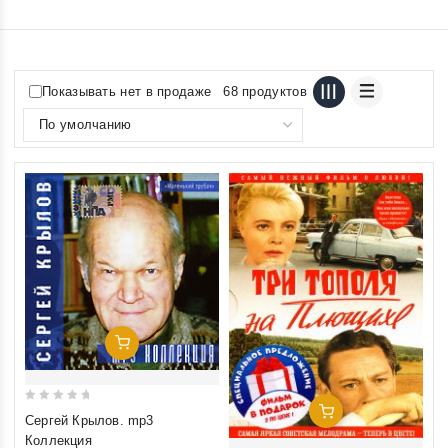
Показывать нет в продаже
68 продуктов
Добавить В Корзину
0
Добавить В Корзину
Сергей Крылов. mp3
out
Коллекция