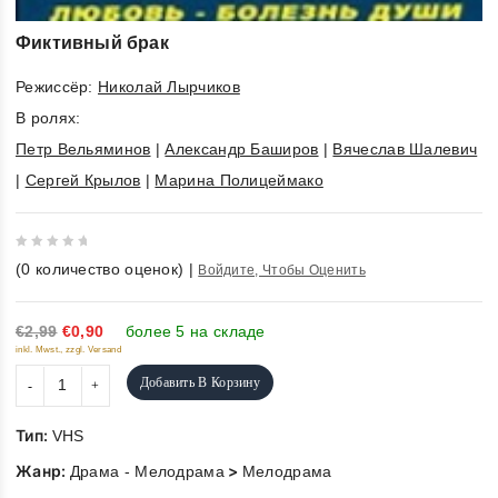
Фиктивный брак
Режиссёр:
Николай Лырчиков
В ролях:
Петр Вельяминов
|
Александр Баширов
|
Вячеслав Шалевич
|
Сергей Крылов
|
Марина Полицеймако
0
(
0
количество оценок)
|
Войдите, Чтобы Оценить
out
of
5
€2,99
€0,90
более 5 на складе
inkl. Mwst., zzgl. Versand
Добавить В Корзину
Тип:
VHS
Жанр:
>
Драма - Мелодрама
Мелодрама