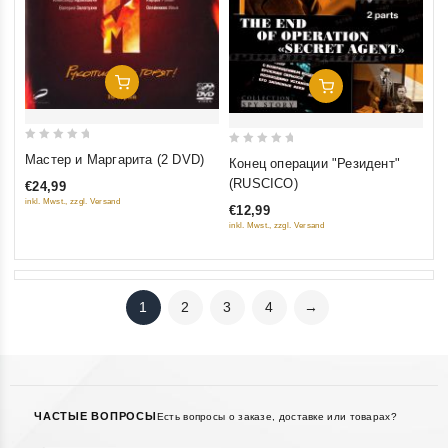
Добавить В Корзину
Добавить В Корзину
0
0
Мастер и Маргарита (2 DVD)
Конец операции "Резидент"
out
out
(RUSCICO)
€24,99
of
of
inkl. Mwst., zzgl. Versand
€12,99
5
5
inkl. Mwst., zzgl. Versand
1
2
3
4
→
ЧАСТЫЕ ВОПРОСЫ
Есть вопросы о заказе, доставке или товарах?