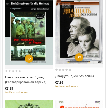
Добавить В Корзину
Добавить В Корзину
0
0
Двадцать дней без войны
Они сражались за Родину
out
out
(Реставрированная версия)
€7,99
of
of
(Diamant)
inkl. Mwst., zzgl. Versand
€7,99
5
5
inkl. Mwst., zzgl. Versand