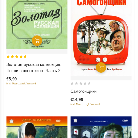
Добавить В Корзину
5
Золотая русская коллекция.
Добавить В Корзину
out of 5
Песни нашего кино. Часть 2
(ZYX)
€5,99
inkl. Mwst., zzgl. Versand
0
Самогонщики
out
€14,99
of
inkl. Mwst., zzgl. Versand
5