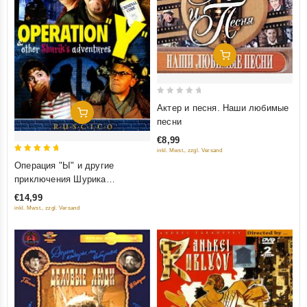
Добавить В Корзину
0
Актер и песня. Наши любимые
Добавить В Корзину
out
песни
of
€8,99
5
inkl. Mwst., zzgl. Versand
5
Операция "Ы" и другие
out of 5
приключения Шурика
(RUSCICO)
€14,99
inkl. Mwst., zzgl. Versand