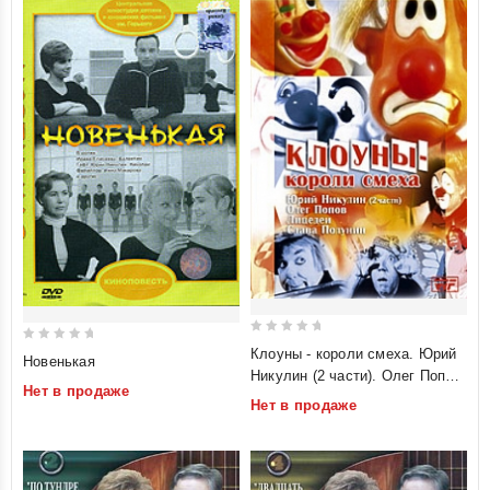
0
0
Клоуны - короли смеха. Юрий
Новенькая
out
Никулин (2 части). Олег Попов.
out
of
Нет в продаже
Лицедеи. Слава Полунин
of
Нет в продаже
5
5