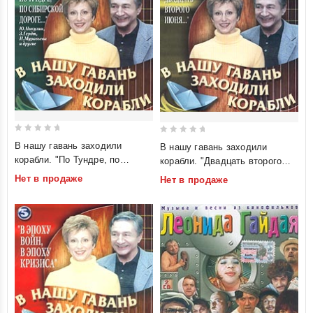
0
0
В нашу гавань заходили
В нашу гавань заходили
out
out
корабли. "По Тундре, по
корабли. "Двадцать второго
of
of
сибирской дороге...". Часть 2
июня...". Часть 4
Нет в продаже
Нет в продаже
5
5