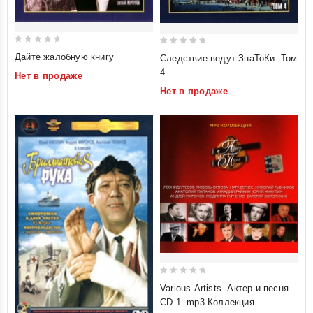
0
0
Дайте жалобную книгу
Следствие ведут ЗнаТоКи. Том
out
out
4
Нет в продаже
of
of
Нет в продаже
5
5
0
Various Artists. Актер и песня.
out
CD 1. mp3 Коллекция
of