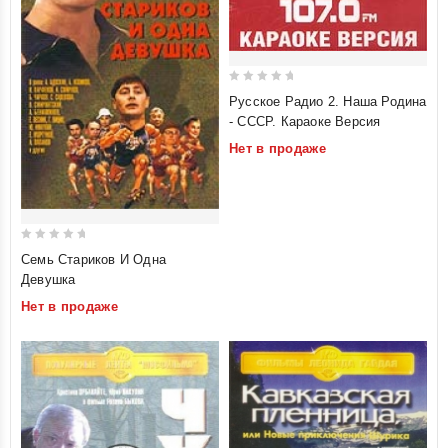
0
Русское Радио 2. Наша Родина
out
- СССР. Караоке Версия
of
Нет в продаже
5
0
Семь Стариков И Одна
out
Девушка
of
Нет в продаже
5