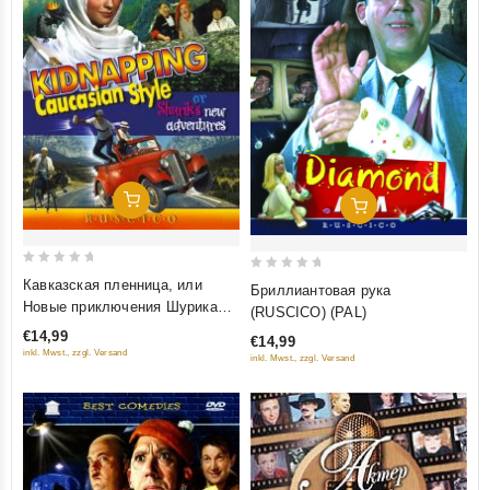
Добавить В Корзину
Добавить В Корзину
0
0
Кавказская пленница, или
Бриллиантовая рука
out
out
Новые приключения Шурика
(RUSCICO) (PAL)
of
of
(RUSCICO)
€14,99
€14,99
5
5
inkl. Mwst., zzgl. Versand
inkl. Mwst., zzgl. Versand