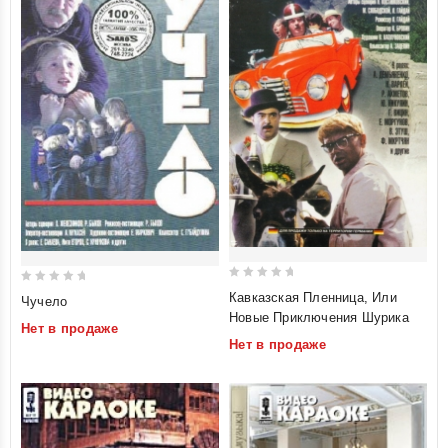
0
0
Кавказская Пленница, Или
Чучело
out
out
Новые Приключения Шурика
Нет в продаже
of
of
Нет в продаже
5
5