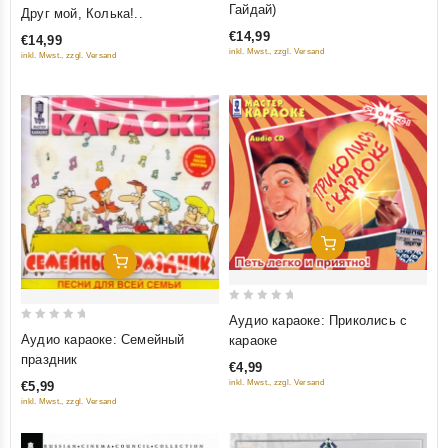
out of 5
0
Гайдай)
Друг мой, Колька!..
out
€14,99
€14,99
of
inkl. Mwst., zzgl. Versand
inkl. Mwst., zzgl. Versand
5
Добавить В Корзину
Добавить В Корзину
0
Аудио караоке: Приколись с
0
out
Аудио караоке: Семейный
караоке
out
of
праздник
€4,99
of
5
inkl. Mwst., zzgl. Versand
€5,99
5
inkl. Mwst., zzgl. Versand