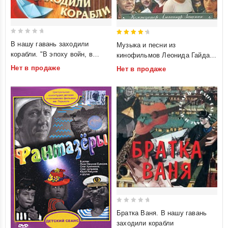
0
4.5
В нашу гавань заходили
Музыка и песни из
out
out of 5
корабли. "В эпоху войн, в
кинофильмов Леонида Гайдая
of
эпоху кризиса". Часть 5
(2 CD)
Нет в продаже
Нет в продаже
5
0
Братка Ваня. В нашу гавань
out
заходили корабли