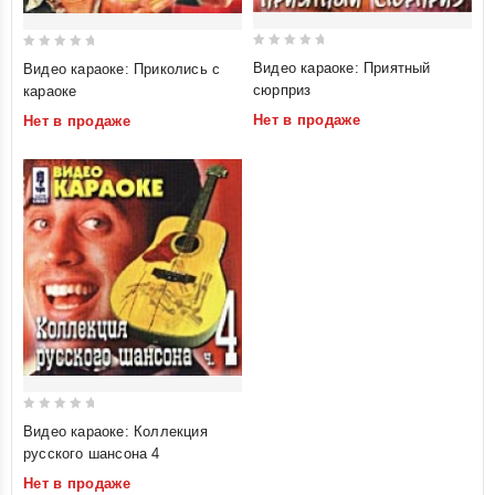
0
0
Видео караоке: Приятный
Видео караоке: Приколись с
out
out
сюрприз
караоке
of
of
Нет в продаже
Нет в продаже
5
5
0
Видео караоке: Коллекция
out
русского шансона 4
of
Нет в продаже
5