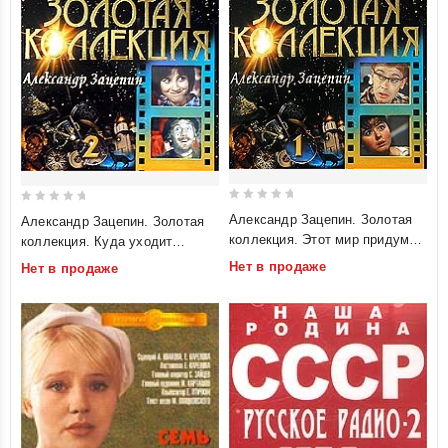
0
0
Александр Зацепин. Золотая
Александр Зацепин. Золотая
out
out
коллекция. Этот мир придуман
коллекция. Куда уходит
of
of
не нами. 1
детство. 2
Нет в продаже
Нет в продаже
5
5