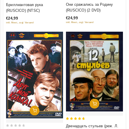
0
0
Они сражались за Родину
Бриллиантовая рука
out
out
(RUSCICO) (2 DVD)
(RUSCICO) (NTSC)
of
of
€24,99
€24,99
5
5
inkl. Mwst., zzgl. Versand
inkl. Mwst., zzgl. Versand
Добавить В Корзину
Добавить В Корзину
5
Двенадцать стульев (реж. Л.