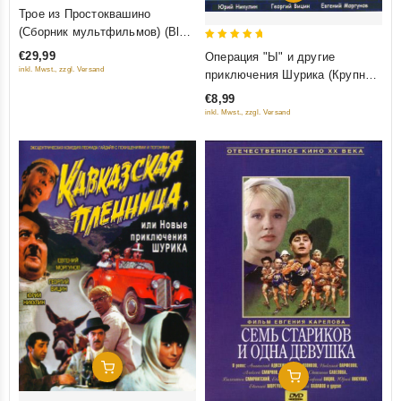
0
Трое из Простоквашино
out
(Сборник мультфильмов) (Blu-
of
ray)
5
€29,99
Операция "Ы" и другие
5
out of 5
inkl. Mwst., zzgl. Versand
приключения Шурика (Крупный
план)
€8,99
inkl. Mwst., zzgl. Versand
Добавить В Корзину
Добавить В Корзину