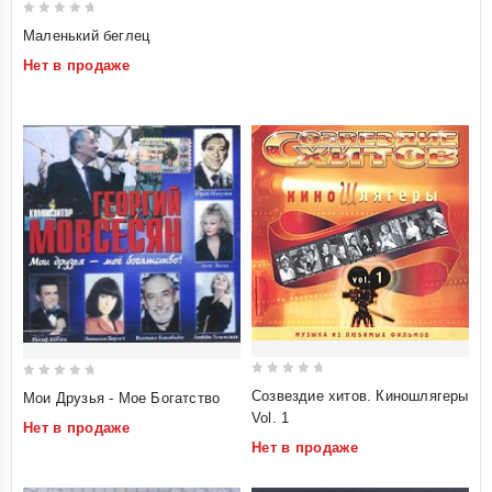
0
Маленький беглец
out
Нет в продаже
of
5
0
0
Созвездие хитов. Киношлягеры
Мои Друзья - Мое Богатство
out
out
Vol. 1
Нет в продаже
of
of
Нет в продаже
5
5