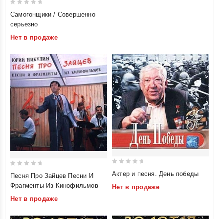
0
Самогонщики / Совершенно
out
серьезно
of
Нет в продаже
5
0
0
Актер и песня. День победы
Песня Про Зайцев Песни И
out
out
Фрагменты Из Кинофильмов
Нет в продаже
of
of
Нет в продаже
5
5