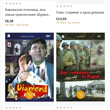
0
Кавказская пленница, или
0
Семь стариков и одна девушка
out
новые приключения Шурика
out
of
€14,99
(Крупный План)
of
€8,99
5
inkl. Mwst., zzgl. Versand
inkl. Mwst., zzgl. Versand
5
Добавить В Корзину
Добавить В Корзину