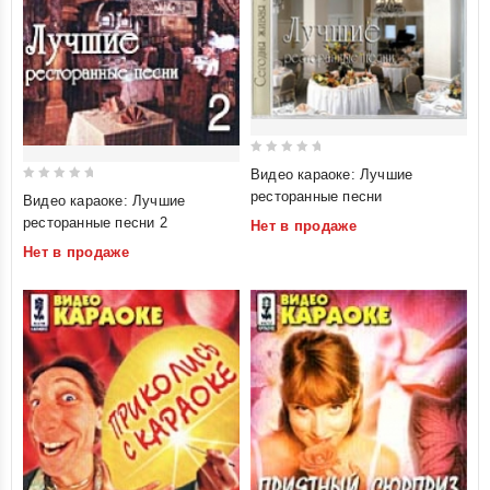
0
Видео караоке: Лучшие
out
0
ресторанные песни
Видео караоке: Лучшие
of
out
ресторанные песни 2
Нет в продаже
5
of
Нет в продаже
5