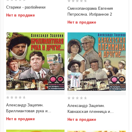
0
0
Старики - разбойники
Смехопанорама Евгения
out
out
Петросяна. Избранное 2
Нет в продаже
of
of
Нет в продаже
5
5
0
0
Александр Зацепин.
Александр Зацепин.
out
out
Бриллиантовая рука и
Кавказская пленница и
of
of
другие...
другие...
Нет в продаже
Нет в продаже
5
5