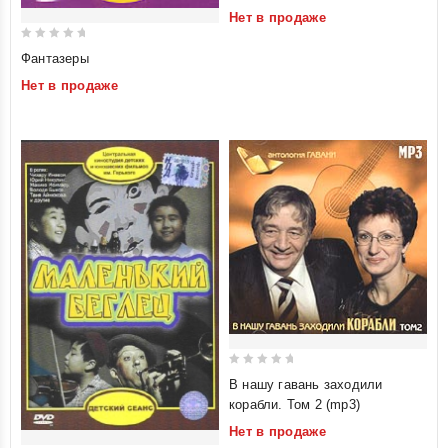
of
Нет в продаже
5
0
Фантазеры
out
Нет в продаже
of
5
0
В нашу гавань заходили
out
корабли. Том 2 (mp3)
of
Нет в продаже
5