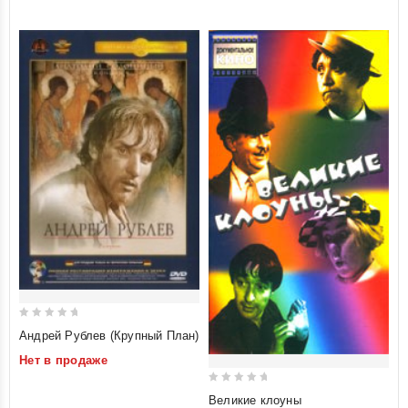
5
0
Андрей Рублев (Крупный План)
out
Нет в продаже
of
5
0
Великие клоуны