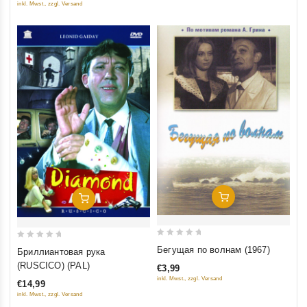
inkl. Mwst., zzgl. Versand
Добавить В Корзину
Добавить В Корзину
0
0
Бегущая по волнам (1967)
Бриллиантовая рука
out
out
(RUSCICO) (PAL)
€3,99
of
of
inkl. Mwst., zzgl. Versand
€14,99
5
5
inkl. Mwst., zzgl. Versand