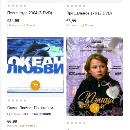
0
0
Песня года 2004 (3 DVD)
Прощальное эхо (2 DVD)
out
out
€24,99
€3,99
of
of
inkl. Mwst., zzgl. Versand
inkl. Mwst., zzgl. Versand
5
5
Добавить В Корзину
0
Океан Любви. По волнам
Добавить В Корзину
out
прекрасного настроения
of
€6,99
5
inkl. Mwst., zzgl. Versand
0