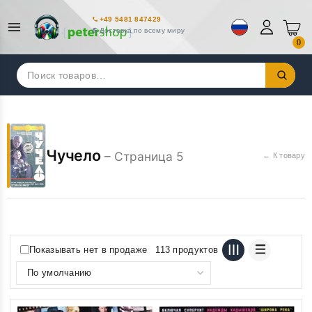
+49 5481 847429
Доставка по всему миру
0
Искать:
Чучело
– Страница 5
← К товару
Показывать нет в продаже
113 продуктов