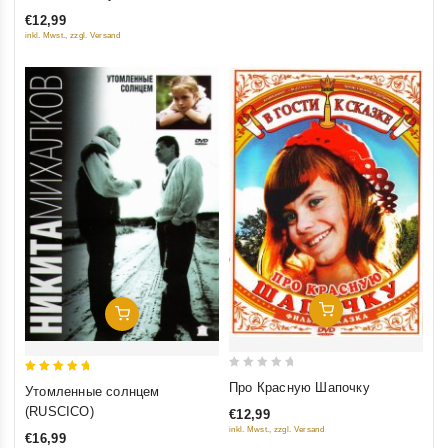
of
€12,99
5
inkl. Mwst., zzgl. Versand
Добавить В Корзину
Добавить В Корзину
0
5
Про Красную Шапочку
Утомленные солнцем
out
out of 5
(RUSCICO)
€12,99
of
inkl. Mwst., zzgl. Versand
€16,99
5