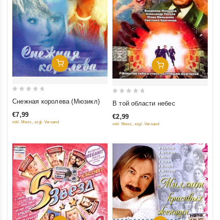
Добавить В Корзину
Добавить В Корзину
0
0
Снежная королева (Мюзикл)
В той области небес
out
out
€7,99
€2,99
of
of
inkl. Mwst., zzgl. Versand
inkl. Mwst., zzgl. Versand
5
5