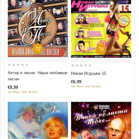
Добавить В Корзину
Добавить В Корзину
0
0
Актер и песня. Наши любимые
Новая Игрушка 15
out
out
песни
€6,99
of
of
inkl. Mwst., zzgl. Versand
€8,99
5
5
inkl. Mwst., zzgl. Versand