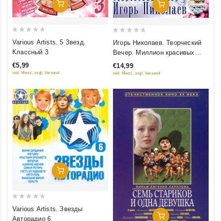
Добавить В Корзину
Добавить В Корзину
0
0
Various Artists. 5 Звезд.
Игорь Николаев. Творческий
out
out
Классный 3
Вечер. Миллион красивых
of
of
женщин (Синий альбом)
€5,99
€14,99
5
5
inkl. Mwst., zzgl. Versand
inkl. Mwst., zzgl. Versand
Добавить В Корзину
0
Various Artists. Звезды
out
Добавить В Корзину
Авторадио 6