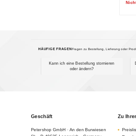
prodo
Nich
5
HÄUFIGE FRAGEN
Fragen zu Bestellung, Lieferung oder Pro
Kann ich eine Bestellung stornieren
oder ändern?
Geschäft
Zu Ihre
Petershop GmbH · An den Burwiesen
Preisli