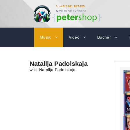
+49 5481 847429
Weltweiter Versand
Musik
Video
Bücher
Natallja Padolskaja
wiki: Natallja Padolskaja