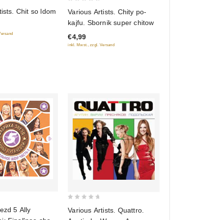
0
tists. Chit so ldom
Various Artists. Chity po-
out
kajfu. Sbornik super chitow
of
 Versand
€4,99
5
inkl. Mwst., zzgl. Versand
0
ezd 5 Ally
Various Artists. Quattro.
out