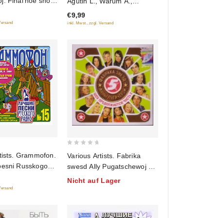
: Final'noe shou!
Agutin L., Warum A.,
of
Presnjakow W., Podolskaja
€9,99
5
N. (mp3)
 Versand
inkl. Mwst., zzgl. Versand
0
tists. Grammofon.
Various Artists. Fabrika
out
pesni Russkogo
swesd Ally Pugatschewoj 5.
of
st 15
Schou prodolschaetsja.
Nicht auf Lager
5
Tschast 2
 Versand