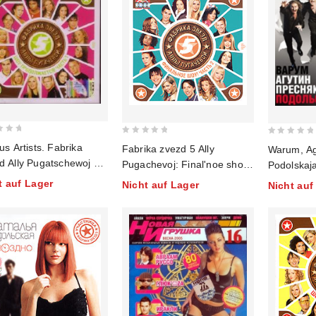
0
0
us Artists. Fabrika
Fabrika zvezd 5 Ally
Warum, Ag
out
out
d Ally Pugatschewoj 5.
Pugachevoj: Final'noe shou!
Podolskaja
of
of
u prodolschaetsja.
Chast' 2
twoego
t auf Lager
Nicht auf Lager
Nicht auf
5
5
ast 1