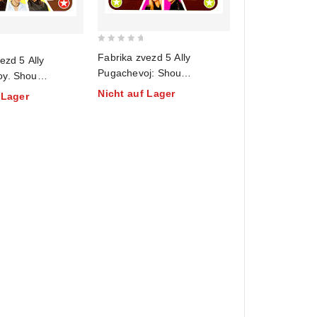
0
Fabrika zvezd 5 Ally
ezd 5 Ally
out
Pugachevoj: Shou
y. Shou
of
prodolzhaetsya! Chast' 1
sya!
Nicht auf Lager
5
 Lager