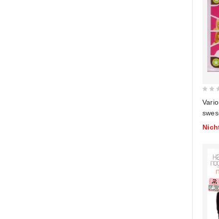
0
Vario
out
swes
of
Scho
Nich
5
Tsch