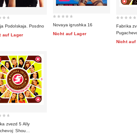
0
0
Novaya igrushka 16
Fabrika zv
lja Podolskaja. Posdno
out
out
Pugachevo
Nicht auf Lager
of
t auf Lager
of
Nachinaet
5
Nicht auf
5
ka zvezd 5 Ally
chevoj: Shou