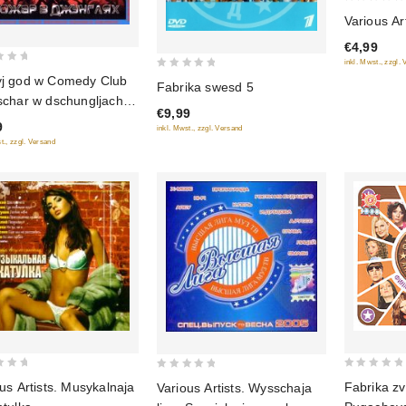
0
Various Ar
out
€4,99
of
inkl. Mwst., zzgl.
5
0
j god w Comedy Club
Fabrika swesd 5
out
schar w dschungljach +
€9,99
of
diskoteka Nowaja wolna
9
inkl. Mwst., zzgl. Versand
5
t., zzgl. Versand
0
0
us Artists. Musykalnaja
Fabrika zv
Various Artists. Wysschaja
out
out