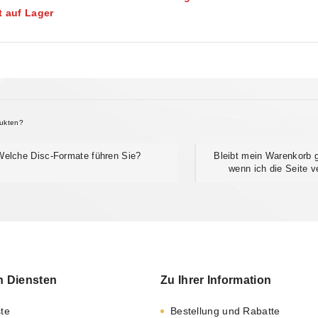
t auf Lager
5
dukten?
Welche Disc-Formate führen Sie?
Bleibt mein Warenkorb g
wenn ich die Seite v
n Diensten
Zu Ihrer Information
ste
Bestellung und Rabatte