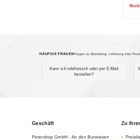
Nich
5
HÄUFIGE FRAGEN
Fragen zu Bestellung, Lieferung oder Pro
Kann ich telefonisch oder per E-Mail
bestellen?
Geschäft
Zu Ihre
Petershop GmbH · An den Burwiesen
Preisli