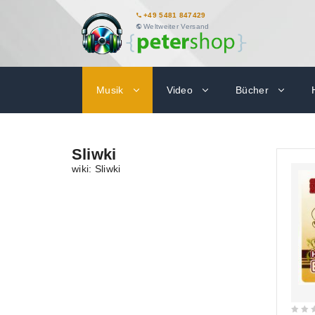
+49 5481 847429
Weltweiter Versand
Musik
Video
Bücher
Sliwki
wiki: Sliwki