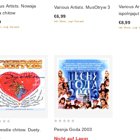
0
0
us Artists. Nowaja
Various Ar
Various Artists. MusOtryw 3
out
out
a chitow
ispolnjajut
€6,99
of
of
Klimasche
9
inkl. Mwst., zzgl. Versand
€8,99
5
5
t., zzgl. Versand
inkl. Mwst., zzgl.
0
Pesnja Goda 2003
esdie chitow. Duety.
out
1
Nicht auf Lager
of