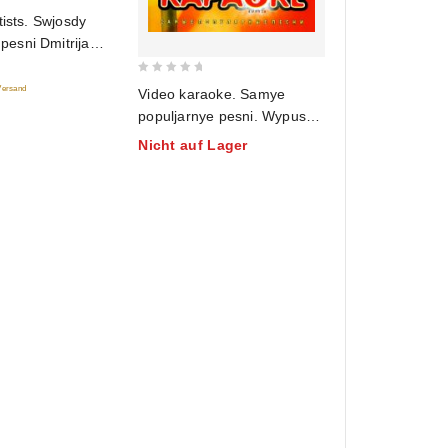
tists. Swjosdy
 pesni Dmitrija
nko
0
 Versand
Video karaoke. Samye
out
populjarnye pesni. Wypusk
of
3
Nicht auf Lager
5