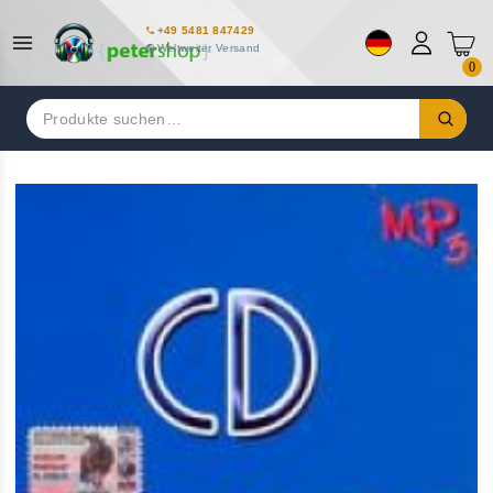
+49 5481 847429
Weltweiter Versand
0
Suchen
nach: