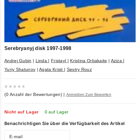
Serebryanyj disk 1997-1998
Andrej Gubin
|
Linda
|
Fristayl
|
Kristina Orbakaite
|
Aziza
|
Yuriy Shatunov
|
Agata Kristi
|
Sestry Rouz
0
(
0
Anzahl der Bewertungen)
|
Anmelden Zum Bewerten
out
of
5
Nicht auf Lager
0 auf Lager
Benachrichtigen Sie über die Verfügbarkeit des Artikel