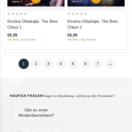
0
0
Kristina Orbakajte. The Best.
Kristina Orbakajte. The Best.
out
out
CHast 1
CHast 2
of
of
€8,99
€8,99
5
5
inkl. Mwst., zzgl. Versand
inkl. Mwst., zzgl. Versand
1
2
3
4
5
6
7
→
HÄUFIGE FRAGEN
Fragen zu Bestellung, Lieferung oder Produkten?
Gibt es einen
Mindestbestellwert?