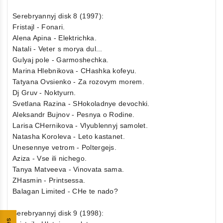
Serebryannyj disk 8 (1997):
Fristajl - Fonari.
Alena Apina - Elektrichka.
Natali - Veter s morya dul...
Gulyaj pole - Garmoshechka.
Marina Hlebnikova - CHashka kofeyu.
Tatyana Ovsienko - Za rozovym morem.
Dj Gruv - Noktyurn.
Svetlana Razina - SHokoladnye devochki.
Aleksandr Bujnov - Pesnya o Rodine.
Larisa CHernikova - Vlyublennyj samolet.
Natasha Koroleva - Leto kastanet.
Unesennye vetrom - Poltergejs.
Aziza - Vse ili nichego.
Tanya Matveeva - Vinovata sama.
ZHasmin - Printsessa.
Balagan Limited - CHe te nado?
Serebryannyj disk 9 (1998):