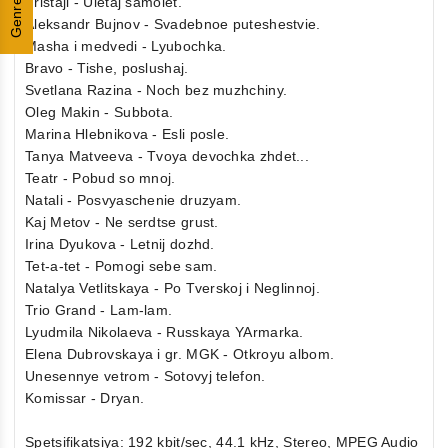
Genres
Fristajl - Uletaj samolet.
Aleksandr Bujnov - Svadebnoe puteshestvie.
Masha i medvedi - Lyubochka.
Bravo - Tishe, poslushaj.
Svetlana Razina - Noch bez muzhchiny.
Oleg Makin - Subbota.
Marina Hlebnikova - Esli posle.
Tanya Matveeva - Tvoya devochka zhdet...
Teatr - Pobud so mnoj.
Natali - Posvyaschenie druzyam.
Kaj Metov - Ne serdtse grust.
Irina Dyukova - Letnij dozhd.
Tet-a-tet - Pomogi sebe sam.
Natalya Vetlitskaya - Po Tverskoj i Neglinnoj.
Trio Grand - Lam-lam.
Lyudmila Nikolaeva - Russkaya YArmarka.
Elena Dubrovskaya i gr. MGK - Otkroyu albom.
Unesennye vetrom - Sotovyj telefon.
Komissar - Dryan.
Spetsifikatsiya: 192 kbit/sec, 44.1 kHz, Stereo, MPEG Audio