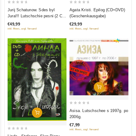
0
0
Jurij Schatunow. Sdes byl
Agata Kristi. Epilog (CD+DVD)
out
out
Jura!!! Lutschschie pesni (2 CD
(Geschenkausgabe)
of
of
Limited Edition)
€49,99
€29,99
5
5
inkl. Mwst., zzgl. Versand
inkl. Mwst., zzgl. Versand
In Den Warenkorb
0
Asisa. Lutschschee s 1997g. po
In Den Warenkorb
out
2006g.
of
€7,99
5
inkl. Mwst., zzgl. Versand
0