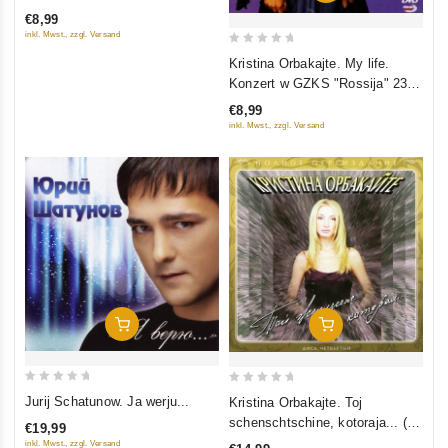
out of 5
€8,99
inkl. Mwst., zzgl. Versand
0
Kristina Orbakajte. My life.
out
Konzert w GZKS "Rossija" 23
of
Oktjabrja 2005
€8,99
5
inkl. Mwst., zzgl. Versand
In Den Warenkorb
In Den Warenkorb
0
0
Jurij Schatunow. Ja werju...
Kristina Orbakajte. Toj
out
out
schenschtschine, kotoraja... (2
€19,99
of
of
CD)
inkl. Mwst., zzgl. Versand