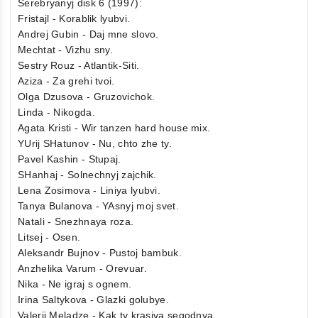
Serebryanyj disk 6 (1997):
Fristajl - Korablik lyubvi.
Andrej Gubin - Daj mne slovo.
Mechtat - Vizhu sny.
Sestry Rouz - Atlantik-Siti.
Aziza - Za grehi tvoi.
Olga Dzusova - Gruzovichok.
Linda - Nikogda.
Agata Kristi - Wir tanzen hard house mix.
YUrij SHatunov - Nu, chto zhe ty.
Pavel Kashin - Stupaj.
SHanhaj - Solnechnyj zajchik.
Lena Zosimova - Liniya lyubvi.
Tanya Bulanova - YAsnyj moj svet.
Natali - Snezhnaya roza.
Litsej - Osen.
Aleksandr Bujnov - Pustoj bambuk.
Anzhelika Varum - Orevuar.
Nika - Ne igraj s ognem.
Irina Saltykova - Glazki golubye.
Valerij Meladze - Kak ty krasiva segodnya.