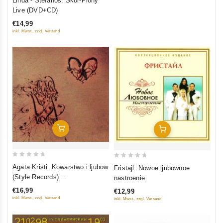
Linda - Stefanos. Skor-Piony
out
Live (DVD+CD)
of
€14,99
5
inkl. Mwst., zzgl. Versand
In Den Warenkorb
In Den Warenkorb
0
0
Agata Kristi. Kowarstwo i ljubow
Fristajl. Nowoe ljubownoe
out
out
(Style Records)
nastroenie
of
of
(Geschenkausgabe)
€16,99
€12,99
5
5
inkl. Mwst., zzgl. Versand
inkl. Mwst., zzgl. Versand