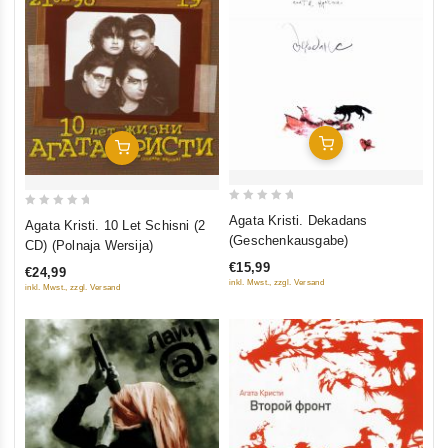
In Den Warenkorb
In Den Warenkorb
0
0
Agata Kristi. Dekadans
Agata Kristi. 10 Let Schisni (2
out
out
(Geschenkausgabe)
CD) (Polnaja Wersija)
of
of
€15,99
€24,99
5
5
inkl. Mwst., zzgl. Versand
inkl. Mwst., zzgl. Versand