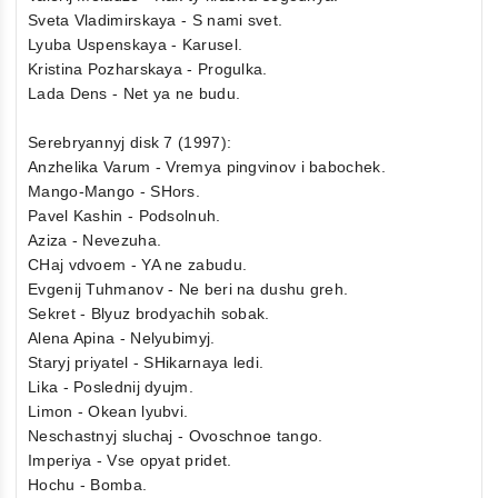
Sveta Vladimirskaya - S nami svet.
Lyuba Uspenskaya - Karusel.
Kristina Pozharskaya - Progulka.
Lada Dens - Net ya ne budu.
Serebryannyj disk 7 (1997):
Anzhelika Varum - Vremya pingvinov i babochek.
Mango-Mango - SHors.
Pavel Kashin - Podsolnuh.
Aziza - Nevezuha.
CHaj vdvoem - YA ne zabudu.
Evgenij Tuhmanov - Ne beri na dushu greh.
Sekret - Blyuz brodyachih sobak.
Alena Apina - Nelyubimyj.
Staryj priyatel - SHikarnaya ledi.
Lika - Poslednij dyujm.
Limon - Okean lyubvi.
Neschastnyj sluchaj - Ovoschnoe tango.
Imperiya - Vse opyat pridet.
Hochu - Bomba.