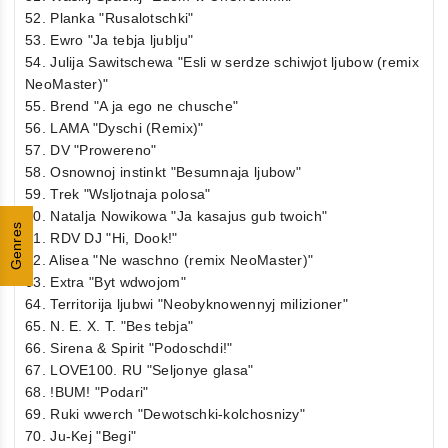
52. Planka "Rusalotschki"
53. Ewro "Ja tebja ljublju"
54. Julija Sawitschewa "Esli w serdze schiwjot ljubow (remix
NeoMaster)"
55. Brend "A ja ego ne chusche"
56. LAMA "Dyschi (Remix)"
57. DV "Prowereno"
58. Osnownoj instinkt "Besumnaja ljubow"
59. Trek "Wsljotnaja polosa"
60. Natalja Nowikowa "Ja kasajus gub twoich"
Genres
61. RDV DJ "Hi, Dook!"
62. Alisea "Ne waschno (remix NeoMaster)"
63. Extra "Byt wdwojom"
64. Territorija ljubwi "Neobyknowennyj milizioner"
65. N. E. X. T. "Bes tebja"
66. Sirena & Spirit "Podoschdi!"
67. LOVE100. RU "Seljonye glasa"
68. !BUM! "Podari"
69. Ruki wwerch "Dewotschki-kolchosnizy"
70. Ju-Kej "Begi"