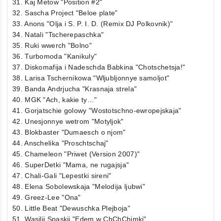
31. Kaj Metow "Position #2"
32. Sascha Project "Beloe plate"
33. Anons "Olja i S. P. I. D. (Remix DJ Polkovnik)"
34. Natali "Tscherepaschka"
35. Ruki wwerch "Bolno"
36. Turbomoda "Kanikuly"
37. Diskomafija i Nadeschda Babkina "Chotschetsja!"
38. Larisa Tschernikowa "Wljubljonnye samoljot"
39. Banda Andrjucha "Krasnaja strela"
40. MGK "Ach, kakie ty…"
41. Gorjatschie golowy "Wostotschno-ewropejskaja"
42. Unesjonnye wetrom "Motyljok"
43. Blokbaster "Dumaesch o njom"
44. Anschelika "Proschtschaj"
45. Chameleon "Priwet (Version 2007)"
46. SuperDetki "Mama, ne rugajsja"
47. Chali-Gali "Lepestki sireni"
48. Elena Sobolewskaja "Melodija ljubwi"
49. Greez-Lee "Ona"
50. Little Beat "Dewuschka Plejboja"
51. Wasilij Spaskij "Edem w ChChChimki"