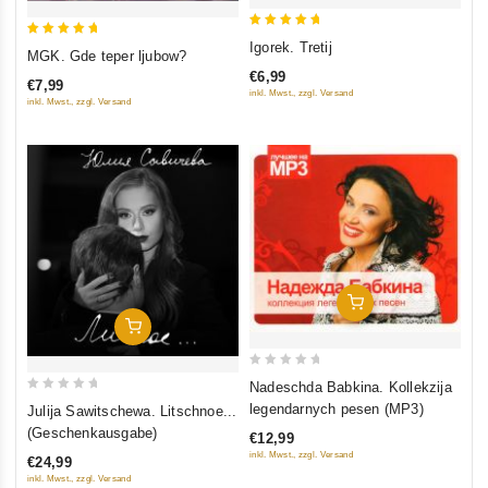
5
Igorek. Tretij
5
MGK. Gde teper ljubow?
out of 5
out of 5
€6,99
€7,99
inkl. Mwst., zzgl. Versand
inkl. Mwst., zzgl. Versand
In Den Warenkorb
In Den Warenkorb
0
Nadeschda Babkina. Kollekzija
out
0
legendarnych pesen (MP3)
Julija Sawitschewa. Litschnoe...
of
out
(Geschenkausgabe)
€12,99
5
of
inkl. Mwst., zzgl. Versand
€24,99
5
inkl. Mwst., zzgl. Versand