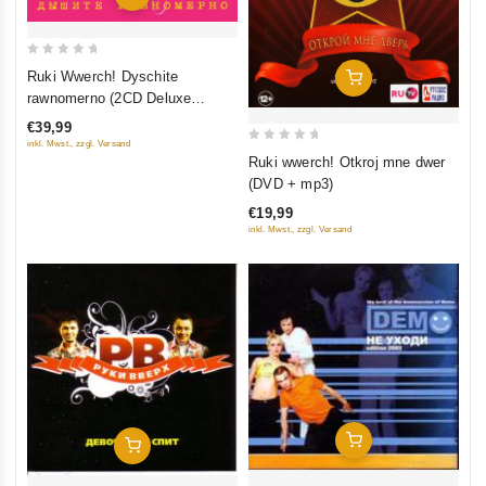
0
Ruki Wwerch! Dyschite
In Den Warenkorb
out
rawnomerno (2CD Deluxe
of
Expanded Edition)
€39,99
5
inkl. Mwst., zzgl. Versand
0
Ruki wwerch! Otkroj mne dwer
out
(DVD + mp3)
of
€19,99
5
inkl. Mwst., zzgl. Versand
In Den Warenkorb
In Den Warenkorb