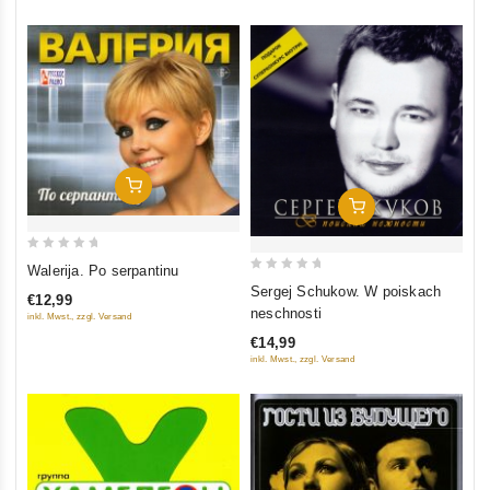
In Den Warenkorb
In Den Warenkorb
0
Walerija. Po serpantinu
0
out
Sergej Schukow. W poiskach
€12,99
out
of
neschnosti
inkl. Mwst., zzgl. Versand
of
5
€14,99
5
inkl. Mwst., zzgl. Versand