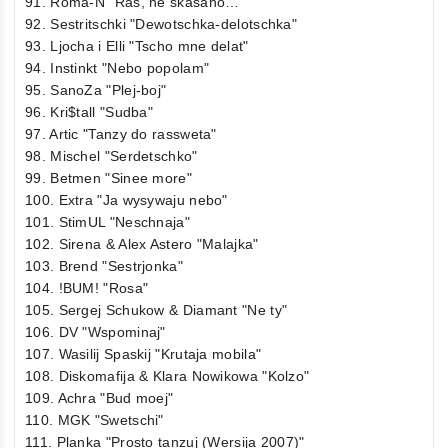
91. Roma-N "Ras, ne skasano…"
92. Sestritschki "Dewotschka-delotschka"
93. Ljocha i Elli "Tscho mne delat"
94. Instinkt "Nebo popolam"
95. SanoZa "Plej-boj"
96. Kri$tall "Sudba"
97. Artic "Tanzy do rassweta"
98. Mischel "Serdetschko"
99. Betmen "Sinee more"
100. Extra "Ja wysywaju nebo"
101. StimUL "Neschnaja"
102. Sirena & Alex Astero "Malajka"
103. Brend "Sestrjonka"
104. !BUM! "Rosa"
105. Sergej Schukow & Diamant "Ne ty"
106. DV "Wspominaj"
107. Wasilij Spaskij "Krutaja mobila"
108. Diskomafija & Klara Nowikowa "Kolzo"
109. Achra "Bud moej"
110. MGK "Swetschi"
111. Planka "Prosto tanzuj (Wersija 2007)"