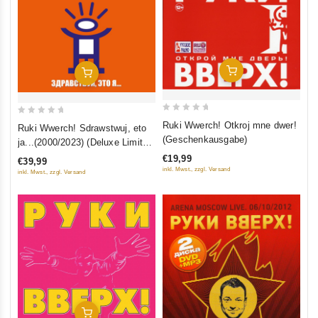
In Den Warenkorb
In Den Warenkorb
0
0
Ruki Wwerch! Otkroj mne dwer!
Ruki Wwerch! Sdrawstwuj, eto
out
out
(Geschenkausgabe)
ja...(2000/2023) (Deluxe Limited
of
of
Edition)
€19,99
€39,99
5
5
inkl. Mwst., zzgl. Versand
inkl. Mwst., zzgl. Versand
In Den Warenkorb