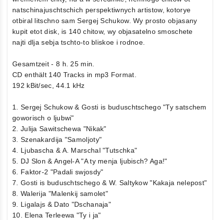
natschinajuschtschich perspektiwnych artistow, kotorye
otbiral litschno sam Sergej Schukow. Wy prosto objasany
kupit etot disk, is 140 chitow, wy objasatelno smoschete
najti dlja sebja tschto-to bliskoe i rodnoe.
Gesamtzeit - 8 h. 25 min.
CD enthält 140 Tracks in mp3 Format.
192 kBit/sec, 44.1 kHz
1. Sergej Schukow & Gosti is buduschtschego "Ty satschem
goworisch o ljubwi"
2. Julija Sawitschewa "Nikak"
3. Szenakardija "Samoljoty"
4. Ljubascha & A. Marschal "Tutschka"
5. DJ Slon & Angel-A "A ty menja ljubisch? Aga!"
6. Faktor-2 "Padali swjosdy"
7. Gosti is buduschtschego & W. Saltykow "Kakaja nelepost"
8. Walerija "Malenkij samolet"
9. Ligalajs & Dato "Dschanaja"
10. Elena Terleewa "Ty i ja"