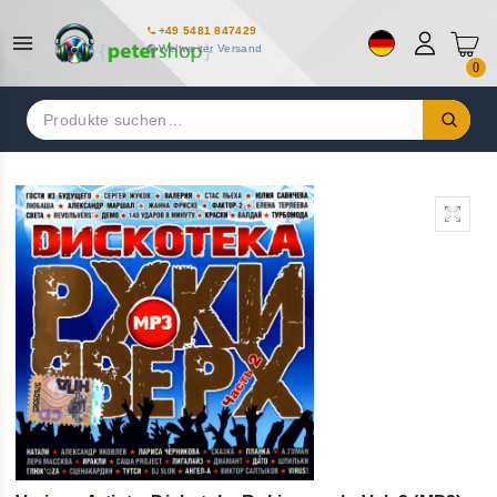
+49 5481 847429
Weltweiter Versand
0
Suchen
nach: