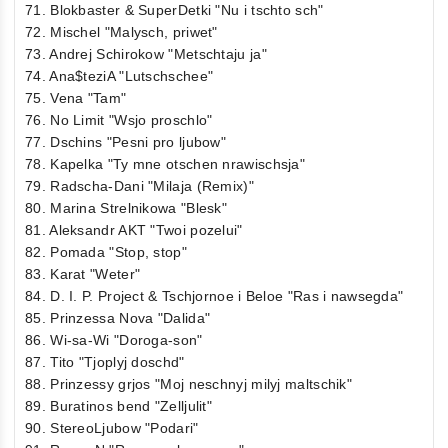
71. Blokbaster & SuperDetki "Nu i tschto sch"
72. Mischel "Malysch, priwet"
73. Andrej Schirokow "Metschtaju ja"
74. Ana$teziA "Lutschschee"
75. Vena "Tam"
76. No Limit "Wsjo proschlo"
77. Dschins "Pesni pro ljubow"
78. Kapelka "Ty mne otschen nrawischsja"
79. Radscha-Dani "Milaja (Remix)"
80. Marina Strelnikowa "Blesk"
81. Aleksandr AKT "Twoi pozelui"
82. Pomada "Stop, stop"
83. Karat "Weter"
84. D. I. P. Project & Tschjornoe i Beloe "Ras i nawsegda"
85. Prinzessa Nova "Dalida"
86. Wi-sa-Wi "Doroga-son"
87. Tito "Tjoplyj doschd"
88. Prinzessy grjos "Moj neschnyj milyj maltschik"
89. Buratinos bend "Zelljulit"
90. StereoLjubow "Podari"