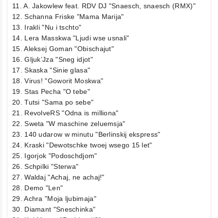
11. A. Jakowlew feat. RDV DJ "Snaesch, snaesch (RMX)"
12. Schanna Friske "Mama Marija"
13. Irakli "Nu i tschto"
14. Lera Masskwa "Ljudi wse usnali"
15. Aleksej Goman "Obischajut"
16. Gljuk’Jza "Sneg idjot"
17. Skaska "Sinie glasa"
18. Virus! "Goworit Moskwa"
19. Stas Pecha "O tebe"
20. Tutsi "Sama po sebe"
21. RevolveRS "Odna is milliona"
22. Sweta "W maschine zeluemsja"
23. 140 udarow w minutu "Berlinskij ekspress"
24. Kraski "Dewotschke twoej wsego 15 let"
25. Igorjok "Podoschdjom"
26. Schpilki "Sterwa"
27. Waldaj "Achaj, ne achaj!"
28. Demo "Len"
29. Achra "Moja ljubimaja"
30. Diamant "Sneschinka"