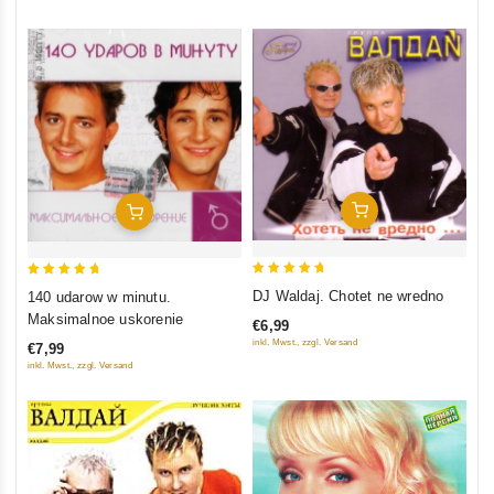
In Den Warenkorb
In Den Warenkorb
5
5
DJ Waldaj. Chotet ne wredno
140 udarow w minutu.
out of 5
out of 5
Maksimalnoe uskorenie
€6,99
inkl. Mwst., zzgl. Versand
€7,99
inkl. Mwst., zzgl. Versand