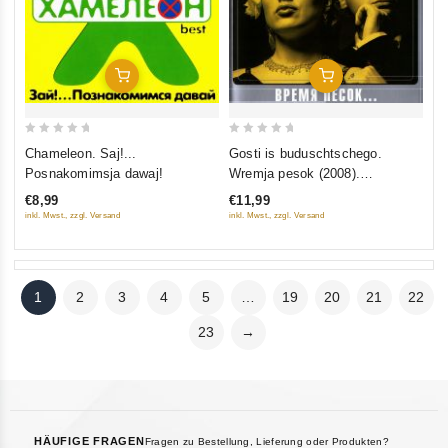
In Den Warenkorb
In Den Warenkorb
0
0
Chameleon. Saj!...
Gosti is buduschtschego.
out
out
Posnakomimsja dawaj!
Wremja pesok (2008).
of
of
Collection Edition
€8,99
€11,99
5
5
inkl. Mwst., zzgl. Versand
inkl. Mwst., zzgl. Versand
1
2
3
4
5
…
19
20
21
22
23
→
HÄUFIGE FRAGEN
Fragen zu Bestellung, Lieferung oder Produkten?