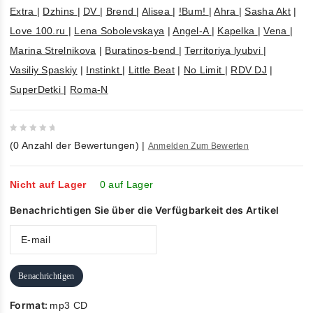
Extra
|
Dzhins
|
DV
|
Brend
|
Alisea
|
!Bum!
|
Ahra
|
Sasha Akt
|
Love 100.ru
|
Lena Sobolevskaya
|
Angel-A
|
Kapelka
|
Vena
|
Marina Strelnikova
|
Buratinos-bend
|
Territoriya lyubvi
|
Vasiliy Spaskiy
|
Instinkt
|
Little Beat
|
No Limit
|
RDV DJ
|
SuperDetki
|
Roma-N
0
(
0
Anzahl der Bewertungen)
|
Anmelden Zum Bewerten
out
of
5
Nicht auf Lager
0 auf Lager
Benachrichtigen Sie über die Verfügbarkeit des Artikel
Benachrichtigen
Format:
mp3 CD