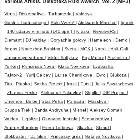
Various Artists. Diskoteka Ruki wwerch. Vol. 2 (MP3)
Virus
|
Diskomafiya
|
Turbomoda
|
Valeriya
|
Gosti iz buduschego
|
Ruki Vverh!
|
Aleksandr Marshal
|
Igorek
|
140 udarov v minutu (140 bpm)
|
Kraski
|
RevolveRS
|
Diamant
|
DJ Valday
|
Goryachie golovy
|
Hameleon
|
Demo
|
Anons
|
Nadezhda Babkina
|
Sveta
|
MGK
|
Natali
|
Hali-Gali
|
Unesennye vetrom
|
Viktor Saltykov
|
Kay Metov
|
Anzhelika
|
Yu-Kej
|
Princessa Nova
|
Klara Novikova
|
Lyubasha
|
Faktor-2
|
Yurij Galcev
|
Larisa Chernikova
|
Evro
|
Glukoza
|
Tito
|
Planka
|
Sasha Project
|
Irakli
|
Tutsi
|
Julija Sawitschewa
|
Zhanna Friske
|
Aleksandr Yakovlev
|
Shpilki
|
DIP Project
|
Chernoe i Beloe
|
Stas Peha
|
Pomada
|
Masskva
|
Gruppa Trek
|
Banda Andryuha
|
Mishel
|
Aleksey Goman
|
Valday
|
Ligalize
|
Osnovnoj Instinkt
|
Scenakardiya
|
Andrey Shirokov
|
Elena Terleeva
|
Skazka
|
Stimul
|
Blokbaster
|
DJ Slon
|
Princessy grez
|
Natalya Novikova
|