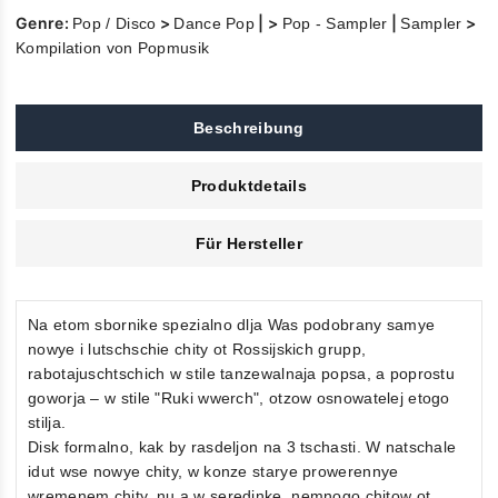
Genre:
>
| >
|
>
Pop / Disco
Dance Pop
Pop - Sampler
Sampler
Kompilation von Popmusik
Beschreibung
Produktdetails
Für Hersteller
Na etom sbornike spezialno dlja Was podobrany samye
nowye i lutschschie chity ot Rossijskich grupp,
rabotajuschtschich w stile tanzewalnaja popsa, a poprostu
goworja – w stile "Ruki wwerch", otzow osnowatelej etogo
stilja.
Disk formalno, kak by rasdeljon na 3 tschasti. W natschale
idut wse nowye chity, w konze starye prowerennye
wremenem chity, nu a w seredinke, nemnogo chitow ot