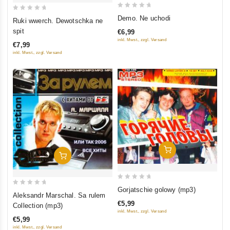
0
0
Demo. Ne uchodi
Ruki wwerch. Dewotschka ne
out
out
spit
€6,99
of
of
inkl. Mwst., zzgl. Versand
€7,99
5
5
inkl. Mwst., zzgl. Versand
In Den Warenkorb
In Den Warenkorb
0
Gorjatschie golowy (mp3)
0
Aleksandr Marschal. Sa rulem
out
out
€5,99
Collection (mp3)
of
inkl. Mwst., zzgl. Versand
of
5
€5,99
5
inkl. Mwst., zzgl. Versand