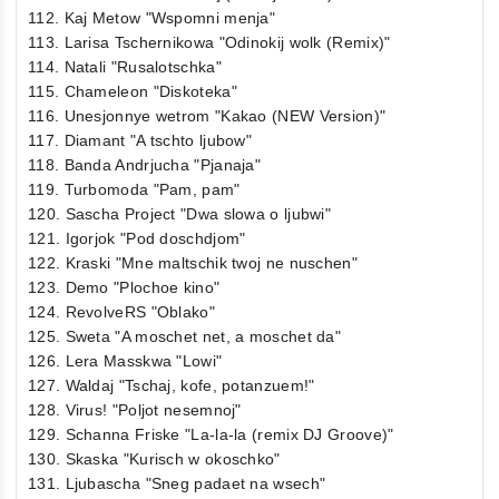
112. Kaj Metow "Wspomni menja"
113. Larisa Tschernikowa "Odinokij wolk (Remix)"
114. Natali "Rusalotschka"
115. Chameleon "Diskoteka"
116. Unesjonnye wetrom "Kakao (NEW Version)"
117. Diamant "A tschto ljubow"
118. Banda Andrjucha "Pjanaja"
119. Turbomoda "Pam, pam"
120. Sascha Project "Dwa slowa o ljubwi"
121. Igorjok "Pod doschdjom"
122. Kraski "Mne maltschik twoj ne nuschen"
123. Demo "Plochoe kino"
124. RevolveRS "Oblako"
125. Sweta "A moschet net, a moschet da"
126. Lera Masskwa "Lowi"
127. Waldaj "Tschaj, kofe, potanzuem!"
128. Virus! "Poljot nesemnoj"
129. Schanna Friske "La-la-la (remix DJ Groove)"
130. Skaska "Kurisch w okoschko"
131. Ljubascha "Sneg padaet na wsech"