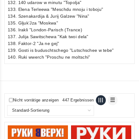
132. 140 udarow w minutu "Topolja"
133. Elena Terleewa "Meschdu mnoju i toboju"
134. Szenakardija & Jurij Galzew "Nina"
135. Gljuk’Jza "Moskwa"
136. Irakli "London-Parisch (Trance)
137. Julija Sawitschewa "Kak twoi dela"
138. Faktor-2 "Ja ne gej"
139. Gosti is buduschtschego "Lutschschee w tebe"
140. Ruki wwerch "Proschu ne moltschi"
Nicht vorrätige anzeigen
447 Ergebnissen