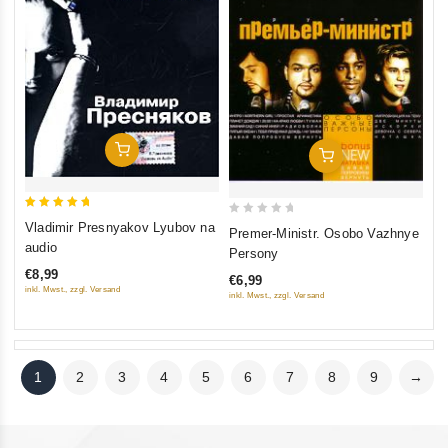
In Den Warenkorb
In Den Warenkorb
5
0
Vladimir Presnyakov Lyubov na
Premer-Ministr. Osobo Vazhnye
out of 5
out
audio
Persony
of
€8,99
€6,99
5
inkl. Mwst., zzgl. Versand
inkl. Mwst., zzgl. Versand
1
2
3
4
5
6
7
8
9
→