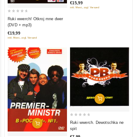
€15,99
of
inkl. Mwst., zzgl. Versand
5
0
Ruki wwerch! Otkroj mne dwer
out
(DVD + mp3)
of
€19,99
5
inkl. Mwst., zzgl. Versand
In Den Warenkorb
0
Ruki wwerch. Dewotschka ne
In Den Warenkorb
out
spit
of
€7,99