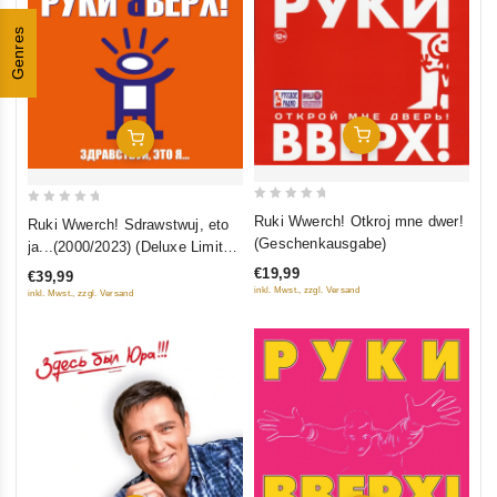
Genres
In Den Warenkorb
In Den Warenkorb
0
0
Ruki Wwerch! Otkroj mne dwer!
Ruki Wwerch! Sdrawstwuj, eto
out
out
(Geschenkausgabe)
ja...(2000/2023) (Deluxe Limited
of
of
Edition)
€19,99
€39,99
5
5
inkl. Mwst., zzgl. Versand
inkl. Mwst., zzgl. Versand