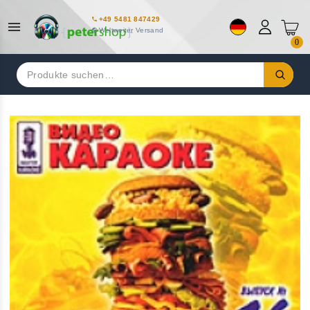
+49 5481 847429
Weltweiter Versand
0
Suchen
nach: