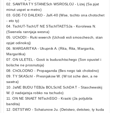
02. SAWTRA TY STANESch WSROSLOJ - Lizej (Sa pjat
minut uspet w metro)
03. GDE-TO DALEKO - JaK-40 (Wse, tschto ona chotschet
- eto ty)
04. TschUT-TschUT NE STschITAETSJa - Korolewa N.
(Swenela rannjaja wesna)
05. UChODI - Ruki wwerch (Uchodi esli smoschesch, stan
opjat odinokoj)
06. MARGARITKA - Ukupnik A. (Rita, Rita, Margarita,
Margaritka)
07. ON ULETEL - Gosti is buduschtschego (Son opustel i
bolsche ne prosnutsja)
08. ChOLODNO - Propaganda (Bes nego tak cholodno)
09. TY SKASchI - Presnjakow W. (W tot sche den, a ne
sawtra)
10. JaNE BUDU TEBJa BOLSchE SchDA T - Staschewskij
W. (I nadejatsja robko na tschudo)
11. ON NE SNAET NITschEGO - Kraski (Ja poljubila
bandita)
12. DETSTWO - Schatunow Ju. (Detstwo, detstwo, ty kuda