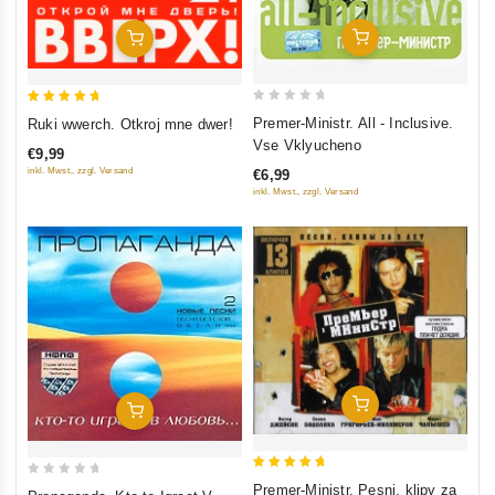
In Den Warenkorb
In Den Warenkorb
0
5
Premer-Ministr. All - Inclusive.
Ruki wwerch. Otkroj mne dwer!
out
out of 5
Vse Vklyucheno
€9,99
of
inkl. Mwst., zzgl. Versand
€6,99
5
inkl. Mwst., zzgl. Versand
In Den Warenkorb
In Den Warenkorb
5
0
Premer-Ministr. Pesni, klipy za