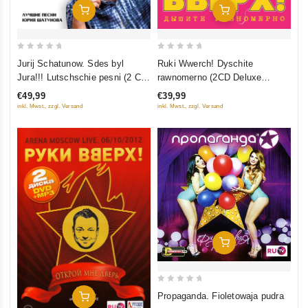
In Den Warenkorb
In Den Warenkorb
0
0
Jurij Schatunow. Sdes byl
Ruki Wwerch! Dyschite
out
out
Jura!!! Lutschschie pesni (2 CD
rawnomerno (2CD Deluxe
of
of
Limited Edition)
Expanded Edition)
€49,99
€39,99
5
5
inkl. Mwst., zzgl. Versand
inkl. Mwst., zzgl. Versand
In Den Warenkorb
0
Propaganda. Fioletowaja pudra
In Den Warenkorb
out