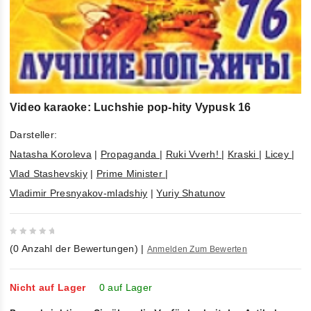
Video karaoke: Luchshie pop-hity Vypusk 16
Darsteller:
Natasha Koroleva
|
Propaganda
|
Ruki Vverh!
|
Kraski
|
Licey
|
Vlad Stashevskiy
|
Prime Minister
|
Vladimir Presnyakov-mladshiy
|
Yuriy Shatunov
0
(
0
Anzahl der Bewertungen)
|
Anmelden Zum Bewerten
out
of
5
Nicht auf Lager
0 auf Lager