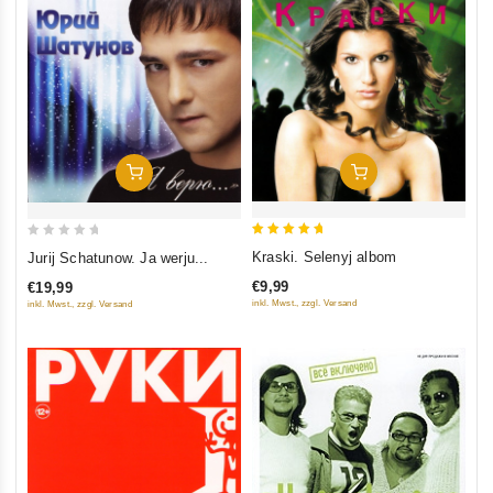
In Den Warenkorb
In Den Warenkorb
5
0
Kraski. Selenyj albom
Jurij Schatunow. Ja werju...
out of 5
out
€9,99
€19,99
of
inkl. Mwst., zzgl. Versand
inkl. Mwst., zzgl. Versand
5