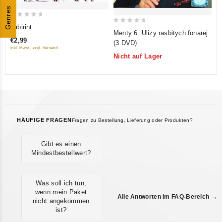
Genres
0
Labirint
0
Menty 6: Ulizy rasbitych fonarej
out
out
€2,99
(3 DVD)
of
inkl. Mwst., zzgl. Versand
of
5
Nicht auf Lager
5
HÄUFIGE FRAGEN
Fragen zu Bestellung, Lieferung oder Produkten?
Gibt es einen
Mindestbestellwert?
Was soll ich tun,
wenn mein Paket
Alle Antworten im FAQ-Bereich →
nicht angekommen
ist?