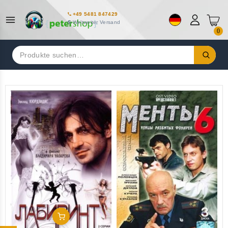
+49 5481 847429
Weltweiter Versand
0
Suchen
nach:
In Den Warenkorb