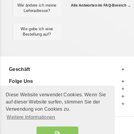
Wie ändere ich meine
Alle Antworten im FAQ-Bereich →
Lieferadresse?
Wie gebe ich eine
Bestellung auf?
Geschäft
Folge Uns
Zu Ihren Diensten
Diese Website verwendet Cookies. Wenn Sie
Zu Ihrer Information
auf dieser Website surfen, stimmen Sie der
Zusätzlich
Verwendung von Cookies zu.
Weitere Informationen
© 2002 - 2026
"Petershop GmbH"
|
Ok
Alle Preise inkl. MwSt. und zzgl.
Versandkosten