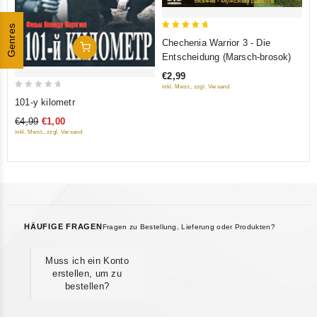
Genres
5
Chechenia Warrior 3 - Die
In Den Warenkorb
out of 5
Entscheidung (Marsch-brosok)
€2,99
inkl. Mwst., zzgl. Versand
0
101-y kilometr
out
€4,99
€1,00
of
inkl. Mwst., zzgl. Versand
5
HÄUFIGE FRAGEN
Fragen zu Bestellung, Lieferung oder Produkten?
Muss ich ein Konto
erstellen, um zu
bestellen?