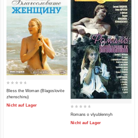
0
Bless the Woman (Blagoslovite
out
zhenschinu)
of
Nicht auf Lager
5
0
Romans o vlyublennyh
out
Nicht auf Lager
of
5