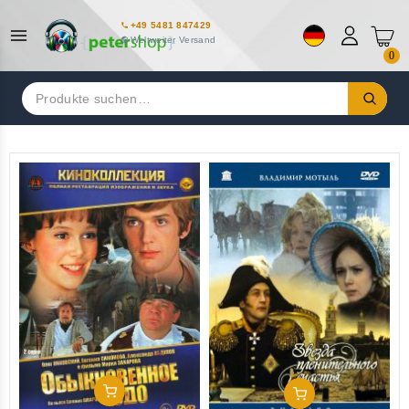
+49 5481 847429
Weltweiter Versand
0
Suchen
nach:
In Den Warenkorb
In Den Warenkorb