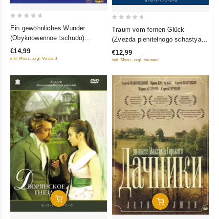
0
0
Ein gewöhnliches Wunder
Traum vom fernen Glück
out
out
(Obyknowennoe tschudo)
(Zvezda plenitelnogo schastya)
of
of
(Krupnyj Plan)
(RUSCICO) (NTSC)
€14,99
€12,99
5
5
inkl. Mwst., zzgl. Versand
inkl. Mwst., zzgl. Versand
In Den Warenkorb
In Den Warenkorb