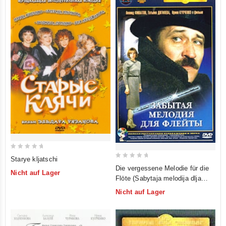
0
Starye kljatschi
0
out
Die vergessene Melodie für die
Nicht auf Lager
out
of
Flöte (Sabytaja melodija dlja
of
5
flejty) (Krupnyj plan)
Nicht auf Lager
5