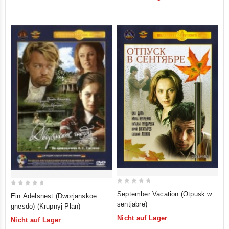
5
5
0
0
September Vacation (Otpusk w
Ein Adelsnest (Dworjanskoe
out
out
sentjabre)
gnesdo) (Krupnyj Plan)
of
of
Nicht auf Lager
Nicht auf Lager
5
5