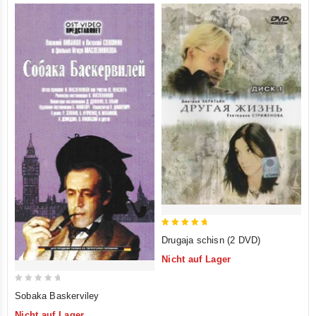
5
Drugaja schisn (2 DVD)
out of 5
Nicht auf Lager
0
Sobaka Baskerviley
out
Nicht auf Lager