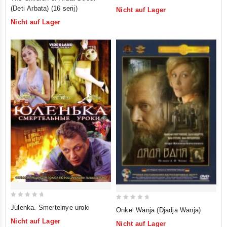
out
out
(Deti Arbata) (16 serij)
Nicht auf Lager
of
of
Nicht auf Lager
5
5
0
0
Julenka. Smertelnye uroki
Onkel Wanja (Djadja Wanja)
out
out
Nicht auf Lager
Nicht auf Lager
of
of