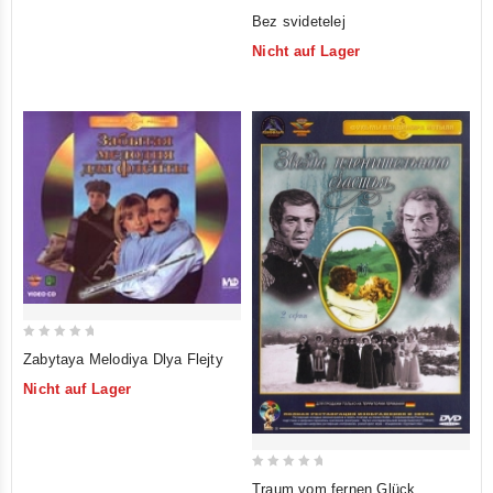
0
Bez svidetelej
out
Nicht auf Lager
of
5
0
Zabytaya Melodiya Dlya Flejty
out
Nicht auf Lager
of
5
0
Traum vom fernen Glück