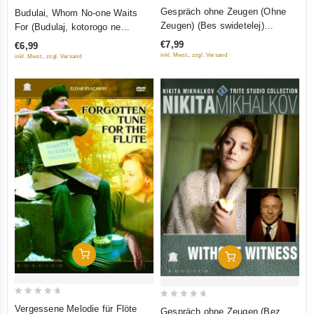
0
0
Gespräch ohne Zeugen (Ohne
Budulai, Whom No-one Waits
out
out
Zeugen) (Bes swidetelej)
For (Budulaj, kotorogo ne
of
of
(Krupnyj Plan)
schdut)
€7,99
€6,99
5
5
inkl. Mwst., zzgl. Versand
inkl. Mwst., zzgl. Versand
In Den Warenkorb
In Den Warenkorb
0
0
Vergessene Melodie für Flöte
Gespräch ohne Zeugen (Bez