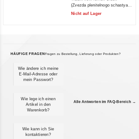
out
(Zvezda plenitelnogo schastya)
of
(Krupnyj Plan)
Nicht auf Lager
5
HÄUFIGE FRAGEN
Fragen zu Bestellung, Lieferung oder Produkten?
Wie ändere ich meine
E-Mail-Adresse oder
mein Passwort?
Wie lege ich einen
Alle Antworten im FAQ-Bereich →
Artikel in den
Warenkorb?
Wie kann ich Sie
kontaktieren?