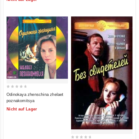
of
5
0
Odinokaya zhenschina zhelaet
out
poznakomitsya
of
Nicht auf Lager
5