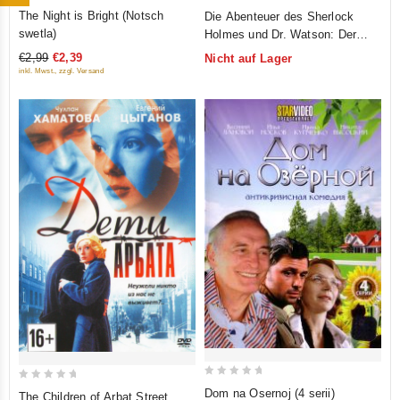
0
0
The Night is Bright (Notsch
Die Abenteuer des Sherlock
out
out
swetla)
Holmes und Dr. Watson: Der
of
of
Hund von Baskerville (Oricont)
€2,99
€2,39
Nicht auf Lager
5
5
(Prikljutschenija Scherloka
inkl. Mwst., zzgl. Versand
Cholmsa i doktora Watsona:
Sobaka Baskerwilej)
0
0
Dom na Osernoj (4 serii)
The Children of Arbat Street