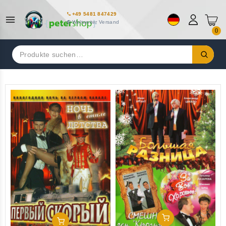
+49 5481 847429
Weltweiter Versand
0
Suchen
nach:
In Den Warenkorb
In Den Warenkorb