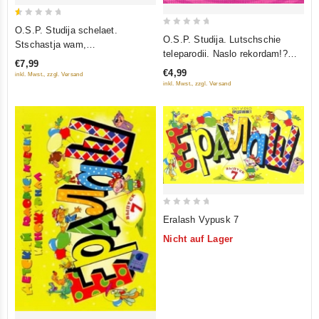
0.5
O.S.P. Studija schelaet.
0
out
O.S.P. Studija. Lutschschie
Stschastja wam,
out
teleparodii. Naslo rekordam!?
of
schenschtschiny! (RUSCICO)
€7,99
of
Lutschschie musykalnye parodii
5
€4,99
inkl. Mwst., zzgl. Versand
5
inkl. Mwst., zzgl. Versand
0
Eralash Vypusk 7
out
Nicht auf Lager
of
5