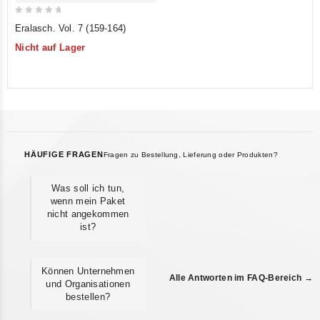
0
Eralasch. Vol. 7 (159-164)
out
Nicht auf Lager
of
5
HÄUFIGE FRAGEN
Fragen zu Bestellung, Lieferung oder Produkten?
Was soll ich tun,
wenn mein Paket
nicht angekommen
ist?
Können Unternehmen
Alle Antworten im FAQ-Bereich →
und Organisationen
bestellen?