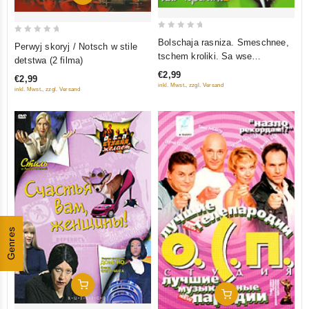
0
0
Bolschaja rasniza. Smeschnee,
Perwyj skoryj / Notsch w stile
out
out
tschem kroliki. Sa wse
detstwa (2 filma)
of
choroschee! (3 w 1)
of
€2,99
€2,99
5
5
inkl. Mwst., zzgl. Versand
inkl. Mwst., zzgl. Versand
Genres
In Den Warenkorb
In Den Warenkorb