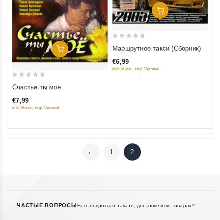
Добавить В Корзину
0
Маршрутное такси (Сборник)
Добавить В Корзину
out
€6,99
of
inkl. Mwst., zzgl. Versand
5
0
Счастье ты мое
out
€7,99
of
inkl. Mwst., zzgl. Versand
5
←
1
2
ЧАСТЫЕ ВОПРОСЫ
Есть вопросы о заказе, доставке или товарах?