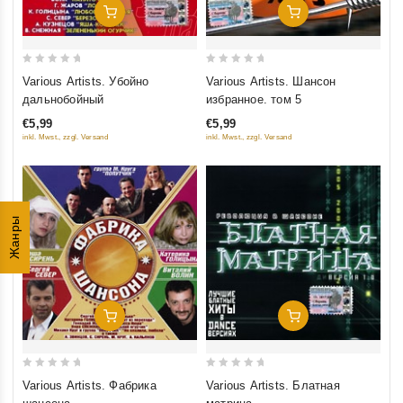
Добавить В Корзину
Добавить В Корзину
0
0
Various Artists. Убойно
Various Artists. Шансон
out
out
дальнобойный
избранное. том 5
of
of
€5,99
€5,99
5
5
inkl. Mwst., zzgl. Versand
inkl. Mwst., zzgl. Versand
Жанры
Добавить В Корзину
Добавить В Корзину
0
0
Various Artists. Фабрика
Various Artists. Блатная
out
out