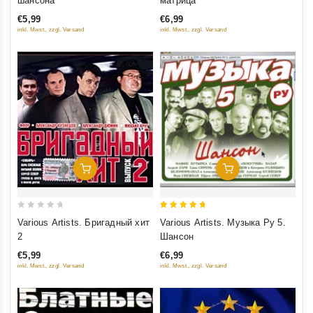
шансона
матрица
of
of
€5,99
€6,99
5
5
inkl. Mwst., zzgl. Versand
inkl. Mwst., zzgl. Versand
Добавить В Корзину
Добавить В Корзину
0
5
Various Artists. Бригадный хит
Various Artists. Музыка Ру 5.
out
out of 5
2
Шансон
of
€5,99
€6,99
5
inkl. Mwst., zzgl. Versand
inkl. Mwst., zzgl. Versand