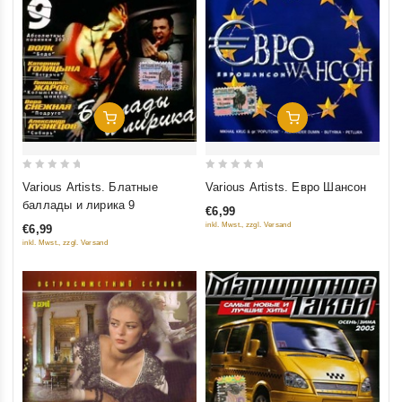
Добавить В Корзину
Добавить В Корзину
0
0
Various Artists. Блатные
Various Artists. Евро Шансон
out
out
баллады и лирика 9
€6,99
of
of
inkl. Mwst., zzgl. Versand
€6,99
5
5
inkl. Mwst., zzgl. Versand