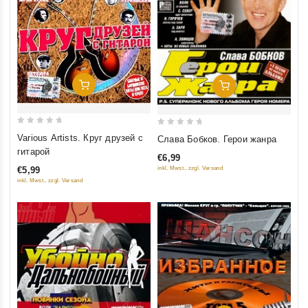
Добавить В Корзину
Добавить В Корзину
0
0
Various Artists. Круг друзей с
Слава Бобков. Герои жанра
out
out
гитарой
€6,99
of
of
inkl. Mwst., zzgl. Versand
€5,99
5
5
inkl. Mwst., zzgl. Versand