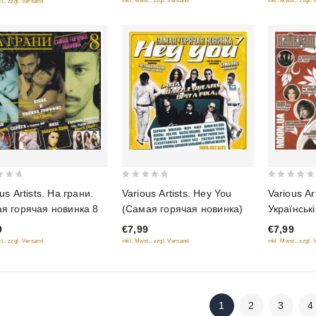
inkl. Mwst., zzgl. Versand
inkl. Mwst., zzgl.
t., zzgl. Versand
0
0
us Artists. На грани.
Various Artists. Hey You
Various Ar
out
out
я горячая новинка 8
(Самая горячая новинка)
Українськi
of
of
9
€7,99
€7,99
5
5
t., zzgl. Versand
inkl. Mwst., zzgl. Versand
inkl. Mwst., zzgl.
1
2
3
4