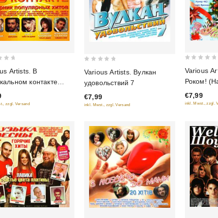
0
0
Various Ar
us Artists. В
Various Artists. Вулкан
out
out
Роком! (Н
кальном контакте
удовольствий 7
of
of
Українськi
рник популярных
€7,99
9
€7,99
5
5
Годом)
в)
inkl. Mwst., zzgl.
t., zzgl. Versand
inkl. Mwst., zzgl. Versand