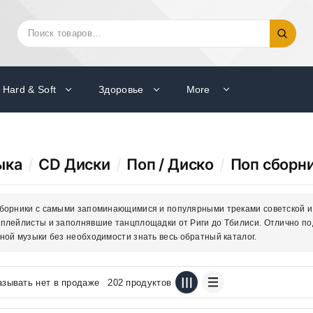
Искать:
Поиск
Hard & Soft
Здоровье
More
ыка
/
CD Диски
/
Поп / Диско
/
Поп сборн
борники с самыми запоминающимися и популярными треками советской и 
плейлисты и заполнявшие танцплощадки от Риги до Тбилиси. Отлично п
ной музыки без необходимости знать весь обратный каталог.
азывать нет в продаже
202 продуктов