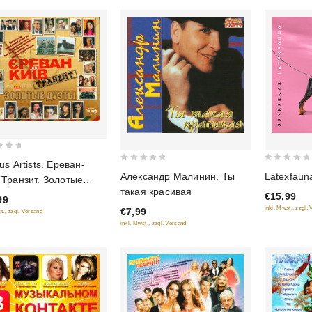
us Artists. Ереван-
0
0
Latexfaun
Александр Малинин. Ты
 Транзит. Золотые
out
out
такая красивая
ы (CD+DVD)
€15,99
of
of
99
арочное издание)
inkl. Mwst., zzgl.
€7,99
t., zzgl. Versand
5
5
inkl. Mwst., zzgl. Versand