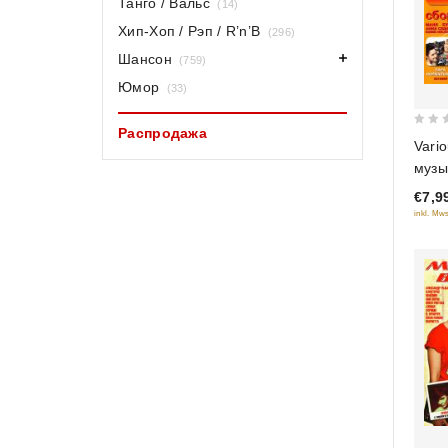
Танго / Вальс
(14)
Хип-Хоп / Рэп / R’n’B
(296)
Шансон
(759)
Юмор
(33)
Распродажа
0
Vario
out
музы
of
(Сбо
€7,9
5
хито
inkl. Mws