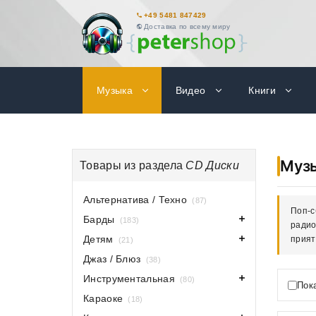
+49 5481 847429
Доставка по всему миру
Музыка
Видео
Книги
Муз
Товары из раздела
CD Диски
Альтернатива / Техно
(87)
Поп-с
Барды
(183)
радио
Детям
прият
(21)
Джаз / Блюз
(38)
Инструментальная
(80)
Пок
Караоке
(18)