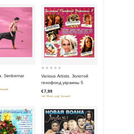
0
a. Senbernar
Various Artists. Золотой
out
генофонд украины 5
of
 Versand
€7,99
5
inkl. Mwst., zzgl. Versand