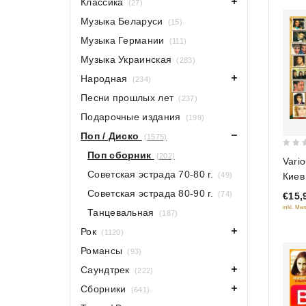
Классика
(27)
Музыка Беларуси
(15)
Музыка Германии
(111)
Музыка Украинская
(283)
Народная
(234)
Песни прошлых лет
(237)
Подарочные издания
(199)
Поп / Диско
(1575)
0
Поп сборник
(202)
Vario
out
Советская эстрада 70-80 г.
Киев
(49)
of
дуэт
Советская эстрада 80-90 г.
(74)
€15,
5
(Под
inkl. Mws
Танцевальная
(187)
Рок
(1120)
Романсы
(93)
Саундтрек
(222)
Сборники
(641)