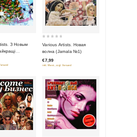
0
tists. З Новым
Various Artists. Новая
out
айкращi
волна (Jamala №1)
of
 Хiтi) (С Новым
€7,99
5
 Versand
inkl. Mwst., zzgl. Versand