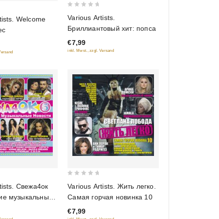
0
Various Artists.
tists. Welcome
out
Бриллиантовый хит: попса
ес
of
€7,99
5
inkl. Mwst., zzgl. Versand
 Versand
0
tists. Свежа4ок
Various Artists. Жить легко.
out
кие музыкальные
Самая горчая новинка 10
of
)
€7,99
5