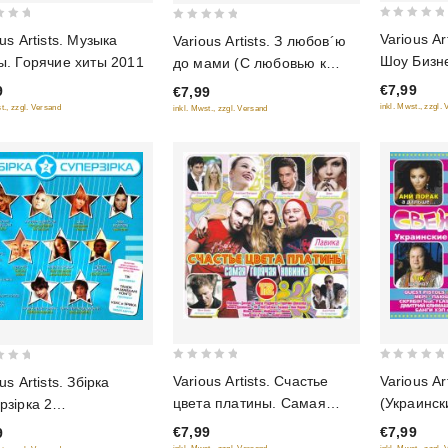
0
0
Various Ar
us Artists. Музыка
Various Artists. З любов´ю
out
out
Шоу Бизн
ы. Горячие хиты 2011
до мами (С любовью к
of
of
маме)
€7,99
9
€7,99
5
5
inkl. Mwst., zzgl.
t., zzgl. Versand
inkl. Mwst., zzgl. Versand
0
0
Various Artists. Счастье
Various Ar
us Artists. Збiрка
out
out
цвета платины. Самая
(Украинс
рзiрка 2
of
of
горячая новинка 12
новости 5
ерсборник)
€7,99
€7,99
9
5
5