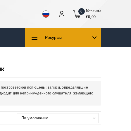
Корзина
0
€0,00
Ресурсы
ик
постсоветской поп-сцены: записи, определявшие
одходит для непринуждённого слушателя, желающего