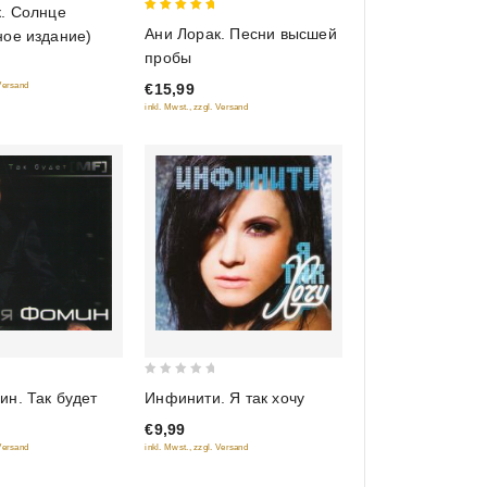
к. Солнце
5
Ани Лорак. Песни высшей
ное издание)
out of 5
пробы
€15,99
 Versand
inkl. Mwst., zzgl. Versand
0
Инфинити. Я так хочу
н. Так будет
out
€9,99
of
inkl. Mwst., zzgl. Versand
 Versand
5