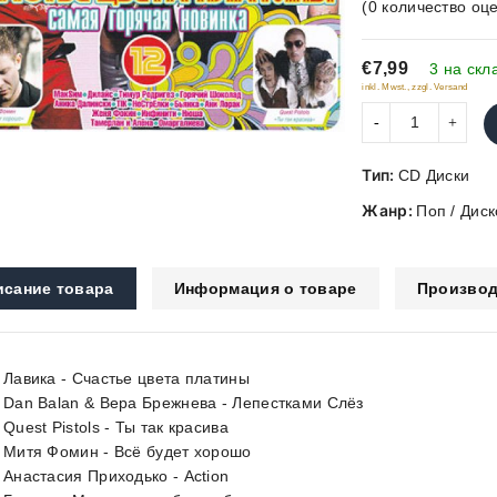
(
0
количество оце
out
of
€7,99
5
3 на скл
inkl. Mwst., zzgl. Versand
Тип:
CD Диски
Жанр:
Поп / Диск
исание товара
Информация о товаре
Производ
. Лавика - Счастье цвета платины
. Dan Balan & Вера Брежнева - Лепестками Слёз
 Quest Pistols - Ты так красива
. Митя Фомин - Всё будет хорошо
. Анастасия Приходько - Action