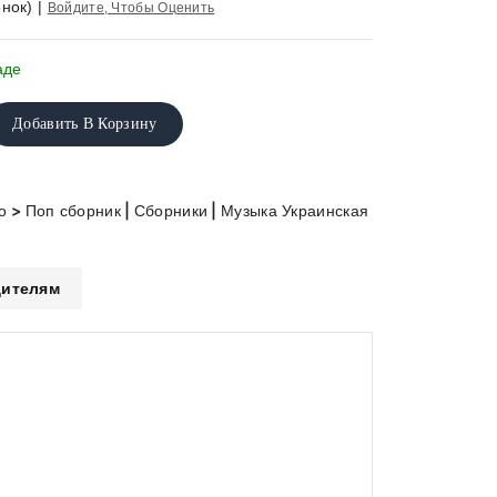
нок)
|
Войдите, Чтобы Оценить
аде
Добавить В Корзину
>
|
|
о
Поп сборник
Сборники
Музыка Украинская
ителям