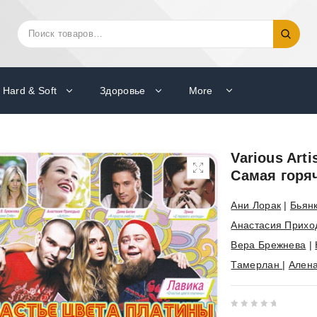
Искать:
Поиск
Hard & Soft
Здоровье
More
Various Art
Самая горя
Ани Лорак
|
Бьян
Анастасия Прихо
Вера Брежнева
|
Тамерлан
|
Ален
0