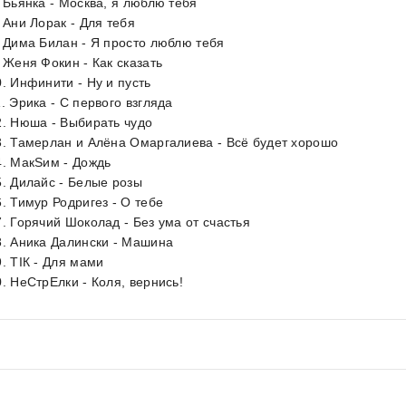
. Бьянка - Москва, я люблю тебя
. Ани Лорак - Для тебя
. Дима Билан - Я просто люблю тебя
. Женя Фокин - Как сказать
0. Инфинити - Ну и пусть
1. Эрика - С первого взгляда
2. Нюша - Выбирать чудо
3. Тамерлан и Алёна Омаргалиева - Всё будет хорошо
4. МакSим - Дождь
5. Дилайс - Белые розы
6. Тимур Родригез - О тебе
7. Горячий Шоколад - Без ума от счастья
8. Аника Далински - Машина
9. ТІК - Для мами
0. НеСтрЕлки - Коля, вернись!