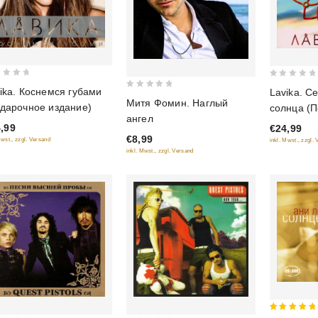
0
ika. Коснемся губами
Lavika. С
0
out
Митя Фомин. Наглый
дарочное издание)
солнца (
out
of
ангел
издание)
of
,99
€24,99
5
€8,99
5
Mwst., zzgl. Versand
inkl. Mwst., zzgl.
inkl. Mwst., zzgl. Versand
5