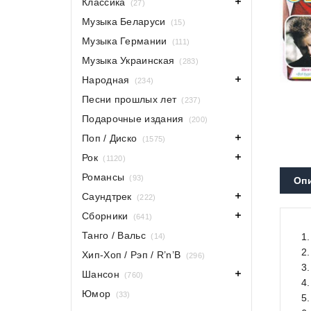
Классика
(27)
Музыка Беларуси
(15)
Музыка Германии
(111)
Музыка Украинская
(283)
Народная
(234)
Песни прошлых лет
(237)
Подарочные издания
(200)
Поп / Диско
(1575)
Рок
(1120)
Романсы
(93)
Оп
Саундтрек
(222)
Сборники
(641)
Танго / Вальс
1
(14)
2
Хип-Хоп / Рэп / R’n’B
(296)
3.
Шансон
(760)
4
Юмор
(33)
5