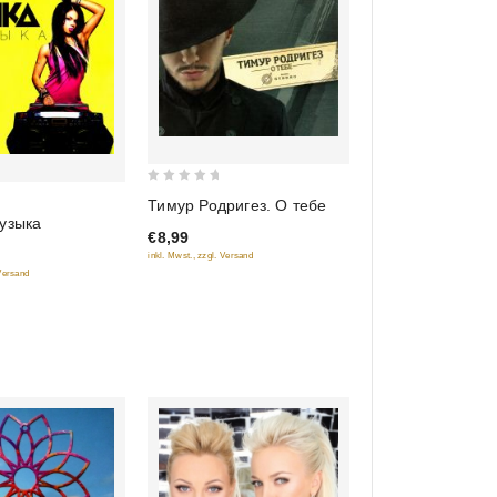
0
Тимур Родригез. О тебе
out
узыка
€8,99
of
inkl. Mwst., zzgl. Versand
5
 Versand