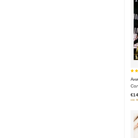
5
Ани
out
Сол
€14
inkl. 