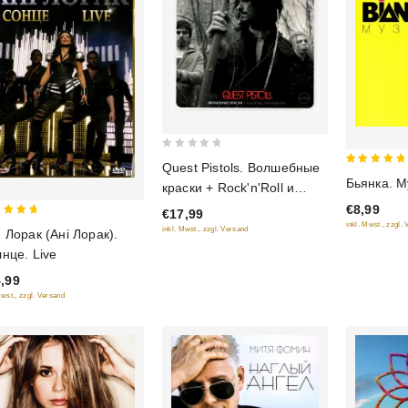
0
Quest Pistols. Волшебные
5
out
Бьянка. М
краски + Rock'n'Roll и
out of 5
of
кружева (EP) (Подарочное
€8,99
€17,99
5
издание)
inkl. Mwst., zzgl.
inkl. Mwst., zzgl. Versand
 Лорак (Анi Лорак).
 of 5
нце. Live
,99
Mwst., zzgl. Versand