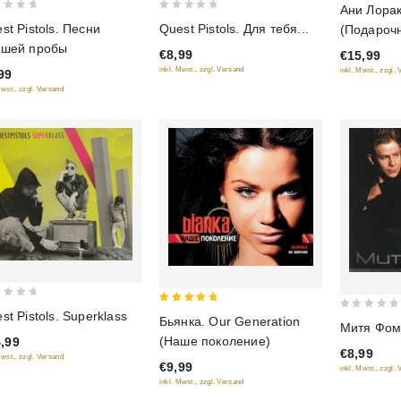
Ани Лора
out of 5
0
st Pistols. Песни
Quest Pistols. Для тебя...
(Подароч
out
сшей пробы
€8,99
€15,99
of
inkl. Mwst., zzgl. Versand
inkl. Mwst., zzgl.
99
5
Mwst., zzgl. Versand
5
st Pistols. Superklass
0
Бьянка. Our Generation
Митя Фоми
out of 5
out
(Наше поколение)
,99
€8,99
of
Mwst., zzgl. Versand
€9,99
inkl. Mwst., zzgl.
5
inkl. Mwst., zzgl. Versand