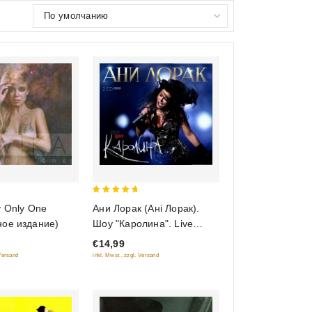
5
y Only One
Ани Лорак (Анi Лорак).
out of 5
ное издание)
Шоу "Каролина". Live
(2CD) (Подарочное
€14,99
издание)
 Versand
inkl. Mwst., zzgl. Versand