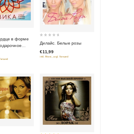
ердце в форме
0
Дилайс. Белые розы
Подарочное
out
€11,99
of
inkl. Mwst., zzgl. Versand
5
 Versand