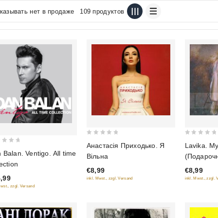
казывать нет в продаже
109 продуктов
0
0
Lavika. M
Анастасія Приходько. Я
out
out
 Balan. Ventigo. All time
(Подароч
Вільна
of
of
lection
€8,99
€8,99
5
5
,99
inkl. Mwst., zzgl.
inkl. Mwst., zzgl. Versand
Mwst., zzgl. Versand