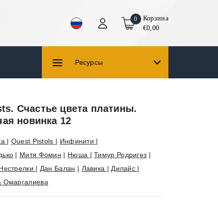
Корзина
0
€0,00
Ресурсы
ists. Счастье цвета платины.
чая новинка 12
ка
|
Quest Pistols
|
Инфинити
|
дько
|
Митя Фомин
|
Нюша
|
Тимур Родригез
|
Нестрелки
|
Дан Балан
|
Лавика
|
Дилайс
|
а Омаргалиева